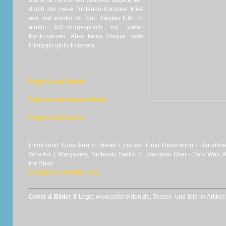
Mario ist momentan ziemlich abgelenkt...
durch die neue Nintendo-Konsole! Mike
war mal wieder im Kino. Beides führt zu
einem XXL-Vorgespräch mit vielen
Kontroversen. Aber keine Bange, viele
Filmtipps gibt's trotzdem.
Folge 14 auf Spotify
Folge 14 auf Amazon Music
Folge 14 auf Deezer
Filme (und Konsolen) in dieser Episode: Final Destination - Bloodli
Who Am I, Wargames, Nintendo Switch 2, Unknown User - Dark Web, A
the Shell
instagram.com/flim_cast
Cover & Bilder ©
Logo: www.sofahelden.de, Teaser- und Bild im Artikel: