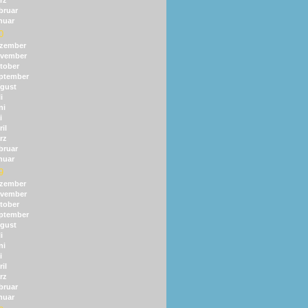
rz
bruar
nuar
0
zember
vember
tober
ptember
gust
i
ni
i
il
rz
bruar
nuar
9
zember
vember
tober
ptember
gust
i
ni
i
il
rz
bruar
nuar