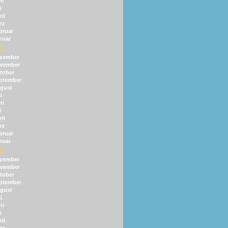
ni
i
il
rz
bruar
nuar
2
zember
vember
tober
ptember
gust
i
ni
i
il
rz
bruar
nuar
1
zember
vember
tober
ptember
gust
i
ni
i
il