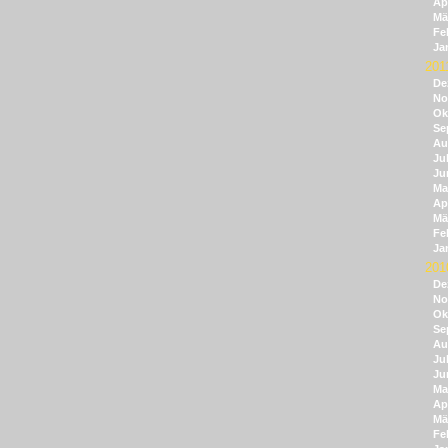
Apr
Mä
Fe
Ja
201
De
No
Ok
Se
Au
Jul
Ju
Ma
Apr
Mä
Fe
Ja
201
De
No
Ok
Se
Au
Jul
Ju
Ma
Apr
Mä
Fe