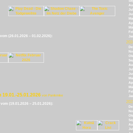
Se
Au
Jul
Ju
Ma
Apr
Mä
Fe
e vom (26.01.2026 – 01.02.2026):
Ja
202
De
No
Ok
Se
Au
Jul
Ju
Ma
Apr
Mä
Fe
 19.01.-25.01.2026
von Panikmike
Ja
202
e vom (19.01.2026 – 25.01.2026):
De
No
Ok
Se
Au
Jul