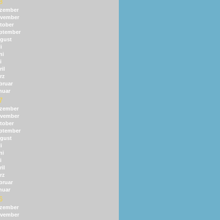
8
zember
vember
tober
ptember
gust
i
ni
i
il
rz
bruar
nuar
7
zember
vember
tober
ptember
gust
i
ni
i
il
rz
bruar
nuar
6
zember
vember