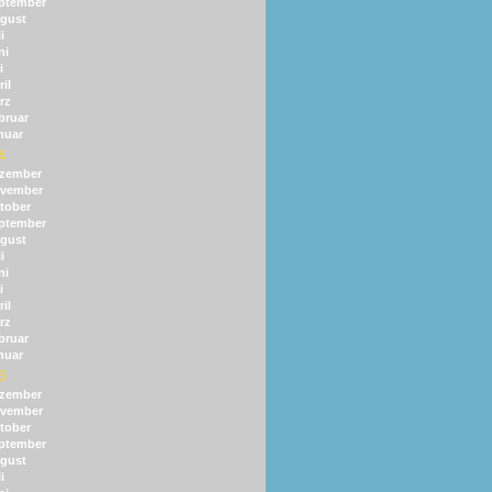
ptember
gust
i
ni
i
il
rz
bruar
nuar
4
zember
vember
tober
ptember
gust
i
ni
i
il
rz
bruar
nuar
3
zember
vember
tober
ptember
gust
i