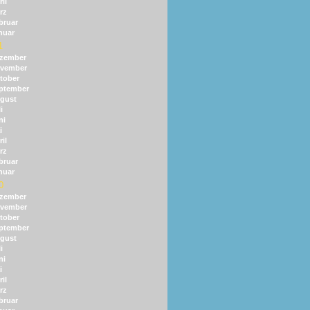
il
rz
bruar
nuar
1
zember
vember
tober
ptember
gust
i
ni
i
il
rz
bruar
nuar
0
zember
vember
tober
ptember
gust
i
ni
i
il
rz
bruar