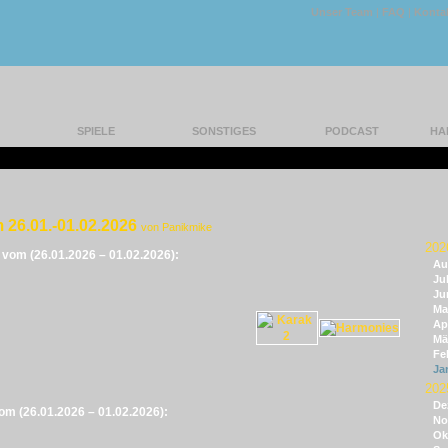
Unser Team
|
FAQ
|
Konta
SPIELE
SONSTIGES
PODCAST
HA
 26.01.-01.02.2026
von Panikmike
202
e vom (26.01.2026 – 01.02.2026):
Au
Jul
Ju
Ma
Apr
Mä
Fe
Ja
202
De
vom (26.01.2026 – 01.02.2026):
No
Ok