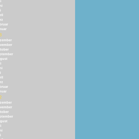
i
ni
i
il
rz
bruar
nuar
3
zember
vember
tober
ptember
gust
i
ni
i
il
rz
bruar
nuar
2
zember
vember
tober
ptember
gust
i
ni
i