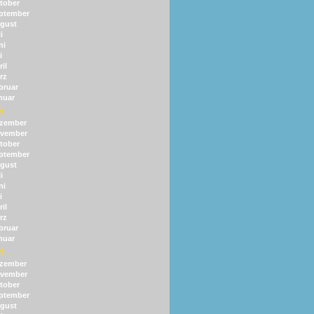
tober
ptember
gust
i
ni
i
il
rz
bruar
nuar
5
zember
vember
tober
ptember
gust
i
ni
i
il
rz
bruar
nuar
4
zember
vember
tober
ptember
gust