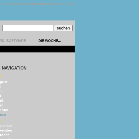
kt
|
Datenschutz
|
Impressum
|
Version 1.13.0.9
RD-/SOFTWARE
DIE WOCHE...
NAVIGATION
6
gust
i
ni
i
il
rz
bruar
nuar
5
zember
vember
tober