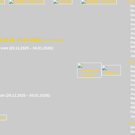
201
De
No
Ok
Se
Au
Jul
Ju
Ma
 29.12.-04.01.2026
von Panikmike
Apr
Mä
e vom (29.12.2025 – 04.01.2026):
Fe
Ja
201
De
No
Ok
Se
Au
Jul
Ju
vom (29.12.2025 – 04.01.2026):
Ma
Apr
Mä
Fe
Ja
201
De
No