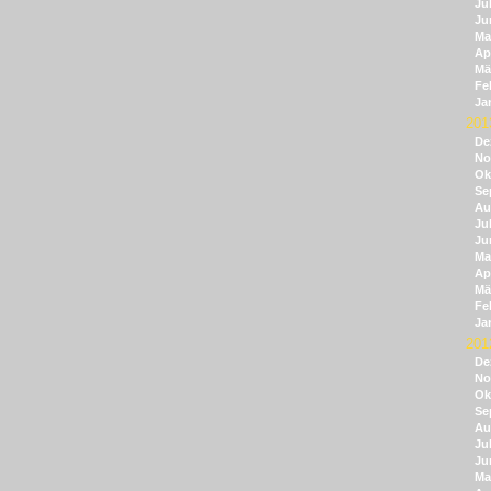
Jul
Ju
Ma
Apr
Mä
Fe
Ja
201
De
No
Ok
Se
Au
Jul
Ju
Ma
Apr
Mä
Fe
Ja
201
De
No
Ok
Se
Au
Jul
Ju
Ma