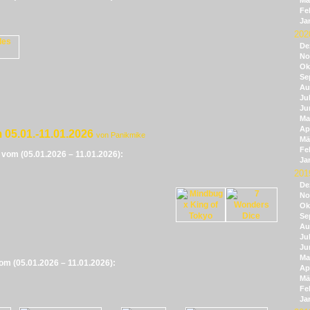
Mä
Fe
Ja
202
De
No
Ok
Se
Au
Jul
Ju
Ma
Apr
 05.01.-11.01.2026
von Panikmike
Mä
Fe
e vom (05.01.2026 – 11.01.2026):
Ja
201
De
No
Ok
Se
Au
Jul
Ju
Ma
vom (05.01.2026 – 11.01.2026):
Apr
Mä
Fe
Ja