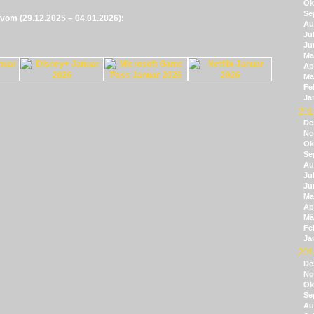
Ok
Se
e vom (29.12.2025 – 04.01.2026):
Au
Jul
Ju
Ma
Apr
Mä
Fe
Ja
201
De
No
Ok
Se
Au
Jul
Ju
Ma
Apr
Mä
Fe
Ja
201
De
No
Ok
Se
Au