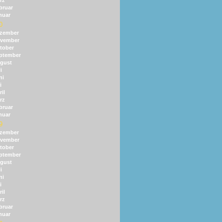
rz
bruar
nuar
0
zember
vember
tober
ptember
gust
i
ni
i
il
rz
bruar
nuar
9
zember
vember
tober
ptember
gust
i
ni
i
il
rz
bruar
nuar