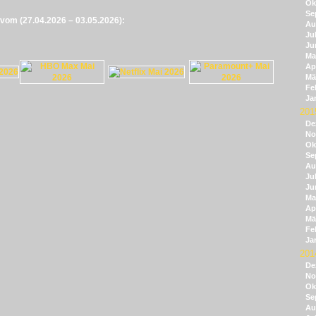
Ok
Se
e vom (27.04.2026 – 03.05.2026):
Au
Jul
Ju
Ma
Apr
Mä
Fe
Ja
201
De
No
Ok
Se
Au
Jul
Ju
Ma
Apr
Mä
Fe
Ja
201
De
No
Ok
Se
Au