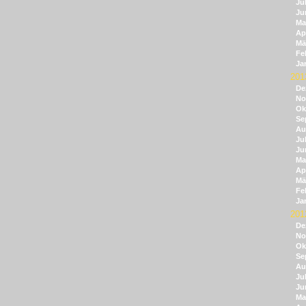
Jul
Ju
Ma
Apr
Mä
Fe
Ja
201
De
No
Ok
Se
Au
Jul
Ju
Ma
Apr
Mä
Fe
Ja
201
De
No
Ok
Se
Au
Jul
Ju
Ma