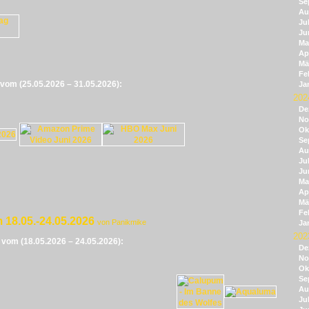
Se
Au
Jul
Ju
Ma
Apr
Mä
Fe
e vom (25.05.2026 – 31.05.2026):
Ja
202
De
No
Ok
Se
Au
Jul
Ju
Ma
Apr
Mä
Fe
 18.05.-24.05.2026
von Panikmike
Ja
202
e vom (18.05.2026 – 24.05.2026):
De
No
Ok
Se
Au
Jul