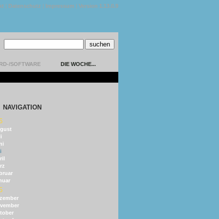
kt
|
Datenschutz
|
Impressum
|
Version 1.13.0.9
RD-/SOFTWARE
DIE WOCHE...
NAVIGATION
6
gust
i
ni
i
il
rz
bruar
nuar
5
zember
vember
tober