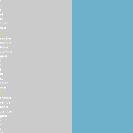
i
ni
i
il
rz
bruar
nuar
3
zember
vember
tober
ptember
gust
i
ni
i
il
rz
bruar
nuar
2
zember
vember
tober
ptember
gust
i
ni
i