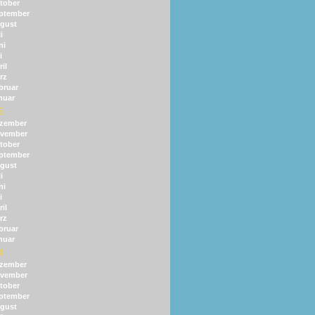
tober
ptember
gust
i
ni
i
il
rz
bruar
nuar
5
zember
vember
tober
ptember
gust
i
ni
i
il
rz
bruar
nuar
4
zember
vember
tober
ptember
gust