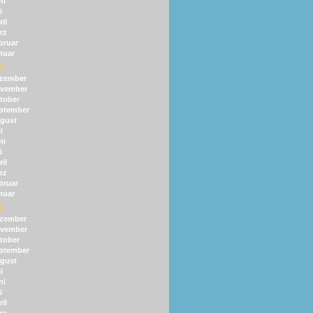
ni
i
il
rz
bruar
nuar
2
zember
vember
tober
ptember
gust
i
ni
i
il
rz
bruar
nuar
1
zember
vember
tober
ptember
gust
i
ni
i
il