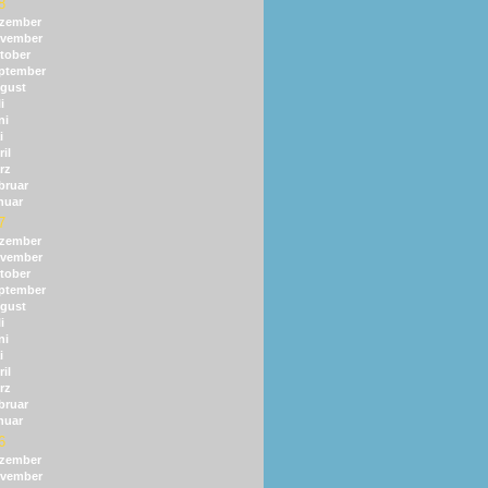
8
zember
vember
tober
ptember
gust
i
ni
i
il
rz
bruar
nuar
7
zember
vember
tober
ptember
gust
i
ni
i
il
rz
bruar
nuar
6
zember
vember