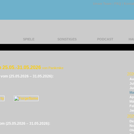
Unser Team
|
FAQ
|
Konta
SPIELE
SONSTIGES
PODCAST
HA
 25.05.-31.05.2026
von Panikmike
202
e vom (25.05.2026 – 31.05.2026):
Au
Jul
Ju
Ma
Apr
Mä
Fe
Ja
202
De
vom (25.05.2026 – 31.05.2026):
No
Ok