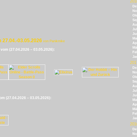
201
De
No
Ok
Se
Au
Jul
Ju
Ma
 27.04.-03.05.2026
von Panikmike
Apr
Mä
e vom (27.04.2026 – 03.05.2026):
Fe
Ja
201
De
No
Ok
Se
Au
Jul
Ju
vom (27.04.2026 – 03.05.2026):
Ma
Apr
Mä
Fe
Ja
201
De
No