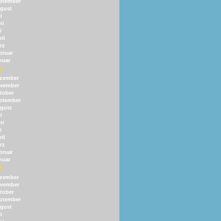
ptember
gust
i
ni
i
il
rz
bruar
nuar
4
zember
vember
tober
ptember
gust
i
ni
i
il
rz
bruar
nuar
3
zember
vember
tober
ptember
gust
i