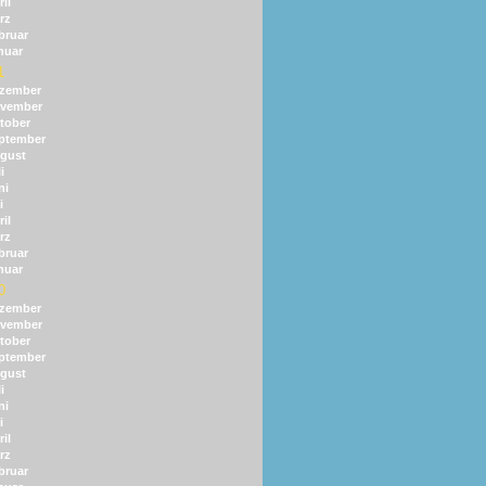
il
rz
bruar
nuar
1
zember
vember
tober
ptember
gust
i
ni
i
il
rz
bruar
nuar
0
zember
vember
tober
ptember
gust
i
ni
i
il
rz
bruar