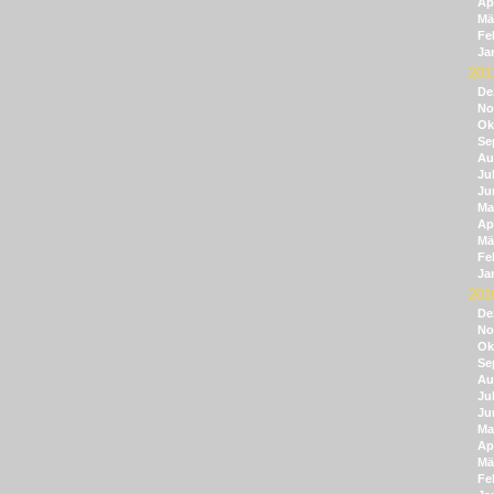
Apr
Mä
Fe
Ja
201
De
No
Ok
Se
Au
Jul
Ju
Ma
Apr
Mä
Fe
Ja
201
De
No
Ok
Se
Au
Jul
Ju
Ma
Apr
Mä
Fe