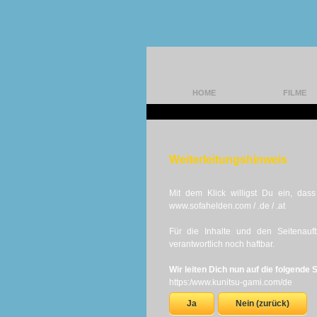
HOME
FILME
Weiterleitungshinweis
Mit dem Klick willigst Du ein, das
www.sofahelden.com / .de / .at
Für die Inhalte und den Seitenauf
verantwortlich noch haftbar.
Wir leiten Dich nun auf die folgende S
https:/www.kunitsu-gami.com/de
Ja
Nein (zurück)