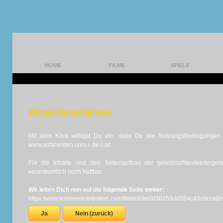
HOME
FILME
SPIELE
Weiterleitungshinweis
Mit dem Klick willigst Du ein, dass Du die Nutzungsbedingungen d
www.sofahelden.com / .de / .at
Für die Inhalte und den Seitenaufbau der gewünschten/weiterge
verantwortlich noch haftbar.
Wir leiten Dich nun auf die folgende Seite weiter:
https:/www.leoninedistribution.com/filme/69e0d30259dd284c43c0cca8/r
Ja
Nein (zurück)