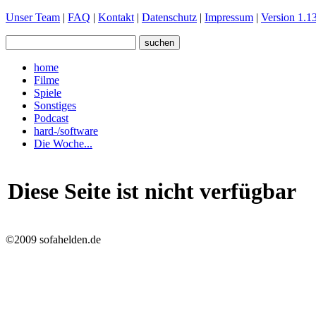
Unser Team
|
FAQ
|
Kontakt
|
Datenschutz
|
Impressum
|
Version 1.13
home
Filme
Spiele
Sonstiges
Podcast
hard-/software
Die Woche...
Diese Seite ist nicht verfügbar
©2009 sofahelden.de