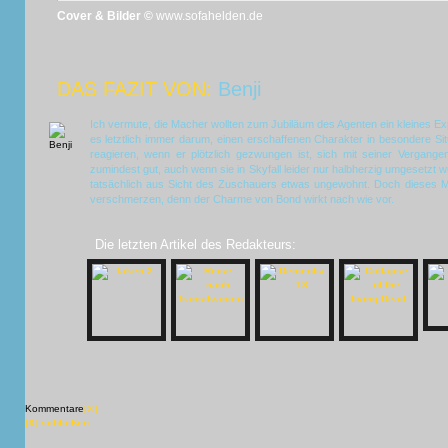
Cover & Bilder ©
www.sofahelden.de
DAS FAZIT VON:
Benji
Ich vermute, die Macher wollten zum Jubiläum des Agenten ein kleines Ex
es letztlich immer darum, einen erschaffenen Charakter in besondere Si
reagieren, wenn er plötzlich gezwungen ist, sich mit seiner Vergange
zumindest gut, auch wenn sie in Skyfall leider nur halbherzig umgesetzt w
tatsächlich aus Sicht des Zuschauers etwas ungewohnt. Doch dieses
verschmerzen, denn der Charme von Bond wirkt nach wie vor.
Die letzten Artikel des Redakteurs:
Kommentare
[X]
[X] schließen