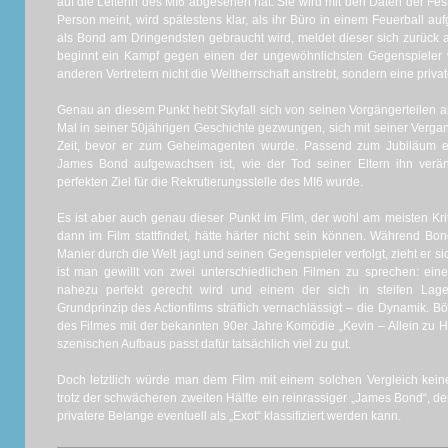
auf die Leiterin des MI6 abgesehen hat. Sie wird mit den Daten der Fest
Person meint, wird spätestens klar, als ihr Büro in einem Feuerball auf
als Bond am Dringendsten gebraucht wird, meldet dieser sich zurück 
beginnt ein Kampf gegen einen der ungewöhnlichsten Gegenspieler
anderen Vertretern nicht die Weltherrschaft anstrebt, sondern eine priva
Genau an diesem Punkt hebt Skyfall sich von seinen Vorgängerteilen a
Mal in seiner 50jährigen Geschichte gezwungen, sich mit seiner Verg
Zeit, bevor er zum Geheimagenten wurde. Passend zum Jubiläum er
James Bond aufgewachsen ist, wie der Tod seiner Eltern ihn verä
perfekten Ziel für die Rekrutierungsstelle des MI6 wurde.
Es ist aber auch genau dieser Punkt im Film, der wohl am meisten Krit
dann im Film stattfindet, hätte härter nicht sein können. Während Bon
Manier durch die Welt jagt und seinen Gegenspieler verfolgt, zieht er si
ist man gewillt von zwei unterschiedlichen Filmen zu sprechen: e
nahezu perfekt gerecht wird und einem der sich in steifen Lag
Grundprinzip des Actionfilms sträflich vernachlässigt – die Dynamik. 
des Filmes mit der bekannten 90er Jahre Komödie „Kevin – Allein zu H
szenischen Aufbaus passt dafür tatsächlich viel zu gut.
Doch letztlich würde man dem Film mit einem solchen Vergleich keine
trotz der schwächeren zweiten Hälfte ein reinrassiger „James Bond“, de
privatere Belange eventuell als „Exot“ klassifiziert werden kann.