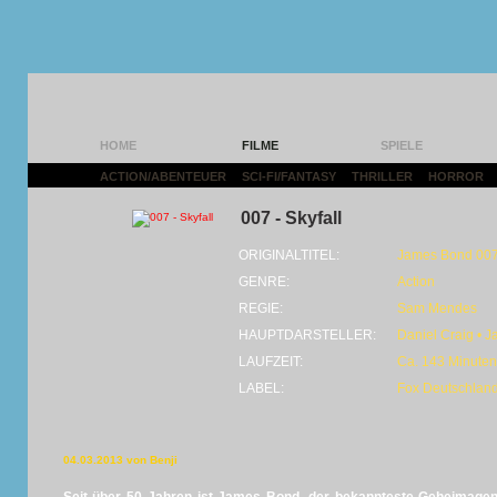
HOME
FILME
SPIELE
ACTION/ABENTEUER
|
SCI-FI/FANTASY
|
THRILLER
|
HORROR
|
007 - Skyfall
ORIGINALTITEL:
James Bond 007 
GENRE:
Action
REGIE:
Sam Mendes
HAUPTDARSTELLER:
Daniel Craig • J
LAUFZEIT:
Ca. 143 Minuten
LABEL:
Fox Deutschlan
04.03.2013 von Benji