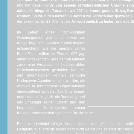
Seit über 50 Jahren ist James Bond, der bekannteste Geheimagent
und hat dabei nichts von seinem unwiderstehlichen Charme einge
dabei allerdings die Tatsache, wie 007 es immer geschafft hat, Be
trennen. So ist in den letzten 50 Jahren nie wirklich klar geworden
der er nun ist. Im 23. Film ist die Antwort endlich zu finden, und das S
Im Leben eines hochklassigen
Geheimagenten gibt es so etwas wie
ruhige Tage nicht wirklich. Skyfall beginnt
entsprechend, wie die meisten James
Bond Filme, mitten im Einsatz. 007 jagt
einen unbekannten Killer, der nur Minuten
zuvor eine Festplatte mit hochsensiblen
Geheimdienstdaten gestohlen hat. Mit
den Informationen können sämtliche
Undercover-Agenten enttarnt werden, die
weltweit in terroristische Organisationen
eingeschleust wurden. Das Unterfangen
endet nahezu tragisch, als Bond aufgrund
der Ungeduld seiner Chefin und den
begrenzten Zielfähigkeiten seiner
Kollegin schwer verletzt von einer Brücke stürzt.
Bond verschwindet infolge dessen spurlos und „M“ erklärt ihn schlie
Festplatte ist allerdings immer noch nicht gelöst und es stellt sich he