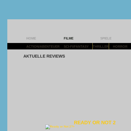
HOME
FILME
SPIELE
PARIS MURDER MYSTE
ACTION/ABENTEUER
|
SCI-FI/FANTASY
|
THRILLER
|
HORROR
|
AKTUELLE REVIEWS
READY OR NOT 2