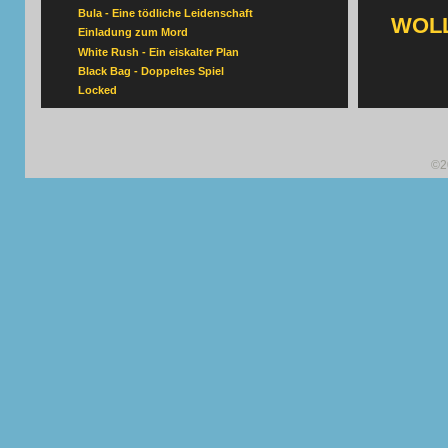
Bula - Eine tödliche Leidenschaft
WOLL
Einladung zum Mord
White Rush - Ein eiskalter Plan
Black Bag - Doppeltes Spiel
Locked
©2