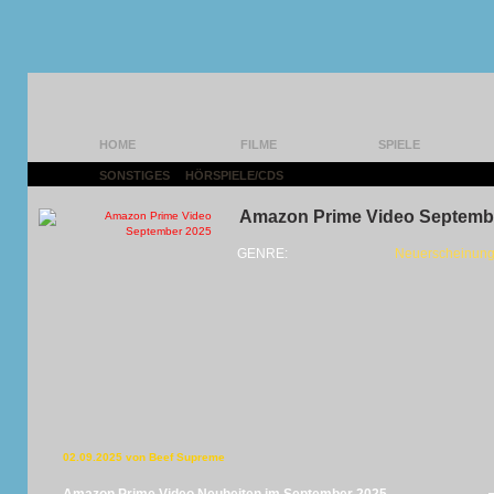
HOME
FILME
SPIELE
SONSTIGES
|
HÖRSPIELE/CDS
|
Amazon Prime Video Septemb
GENRE:
Neuerscheinung
02.09.2025 von Beef Supreme