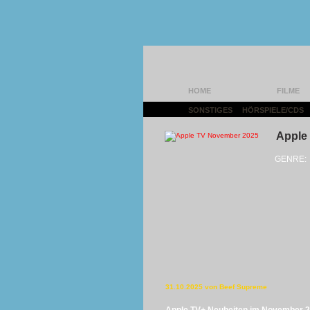
HOME
FILME
SONSTIGES
|
HÖRSPIELE/CDS
Apple
GENRE:
31.10.2025 von Beef Supreme