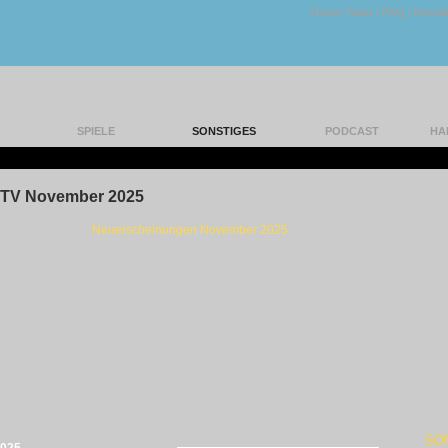
Unser Team
|
FAQ
|
Konta
SPIELE
SONSTIGES
PODCAST
HA
|
 TV November 2025
Neuerscheinungen November 2025
SO