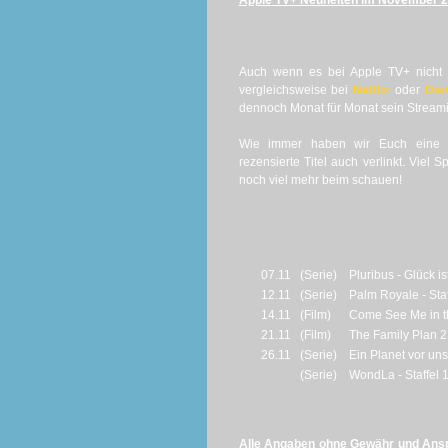
Apple TV+ Neuheiten im November 
Auch wenn es bei Apple TV+ nicht j
vergleichsweise bei
Netflix
oder
Dis
dennoch Monat für Monat sein Streami
Wie immer haben wir Euch eine 
rezensierte Titel auch verlinkt. Viel 
noch viel mehr beim schauen!
07.11
(Serie)
Pluribus - Glück is
12.11
(Serie)
Palm Royale - Staf
14.11
(Film)
Come See Me in t
21.11
(Film)
The Family Plan 2
26.11
(Serie)
Ein Planet vor unse
(Serie)
WondLa - Staffel 
Alle Angaben ohne Gewähr und Anspr