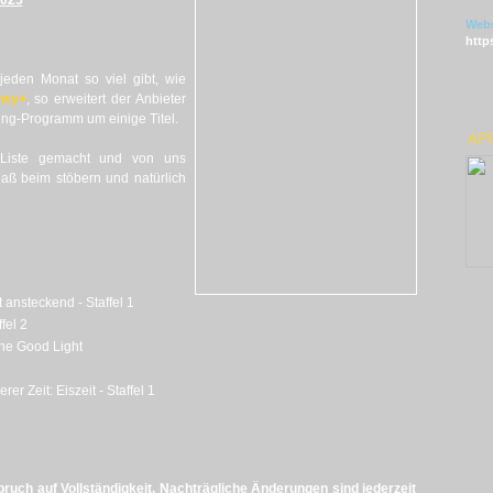
2025
Webs
http
eden Monat so viel gibt, wie
ney+
, so erweitert der Anbieter
ng-Programm um einige Titel.
APP
Liste gemacht und von uns
Spaß beim stöbern und natürlich
t ansteckend - Staffel 1
fel 2
he Good Light
rer Zeit: Eiszeit - Staffel 1
1
uch auf Vollständigkeit. Nachträgliche Änderungen sind jederzeit