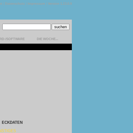
kt
|
Datenschutz
|
Impressum
|
Version 1.13.0.9
RD-/SOFTWARE
DIE WOCHE...
ECKDATEN
NSTIGES