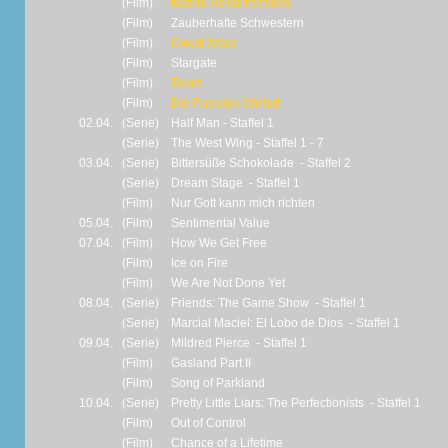
(Film)
Matrix Resurrections
(Film)
Zauberhafte Schwestern
(Film)
Cloud Atlas
(Film)
Stargate
(Film)
Tenet
(Film)
Die Passion Christi
02.04.
(Serie)
Half Man - Staffel 1
(Serie)
The West Wing - Staffel 1 - 7
03.04.
(Serie)
Bittersüße Schokolade - Staffel 2
(Serie)
Dream Stage - Staffel 1
(Film)
Nur Gott kann mich richten
05.04.
(Film)
Sentimental Value
07.04.
(Film)
How We Get Free
(Film)
Ice on Fire
(Film)
We Are Not Done Yet
08.04.
(Serie)
Friends: The Game Show - Staffel 1
(Serie)
Marcial Maciel: El Lobo de Dios - Staffel 1
09.04.
(Serie)
Mildred Pierce - Staffel 1
(Film)
Gasland Part II
(Film)
Song of Parkland
10.04.
(Serie)
Pretty Little Liars: The Perfectionists - Staffel 1
(Film)
Out of Control
(Film)
Chance of a Lifetime