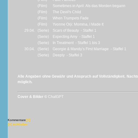
(Film)
Sometimes in April: Als das Morden begann
(Film)
The Devil's Child
(Film)
When Trumpets Fade
(Film)
Yvonne Orji: Momma, I Made It
29.04.
(Serie)
Scars of Beauty - Staffel 1
(Serie)
Expecting Amy - Staffel 1
(Serie)
In Treatment - Staffel 1 bis 3
30.04.
(Serie)
Georgie & Mandy’s First Marriage - Staffel 1
(Serie)
Deeply - Staffel 3
Alle Angaben ohne Gewähr und Anspruch auf Vollständigkeit. Nachtr
möglich.
Cover & Bilder ©
ChatGPT
Kommentare
[X]
[X] schließen