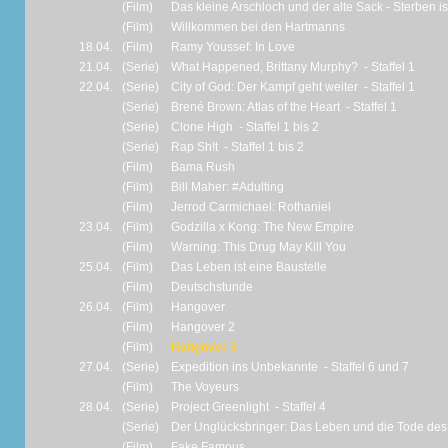
(Film)
Das kleine Arschloch und der alte Sack - Sterben i
(Film)
Willkommen bei den Hartmanns
18.04.
(Film)
Ramy Youssef: In Love
21.04.
(Serie)
What Happened, Brittany Murphy? - Staffel 1
22.04.
(Serie)
City of God: Der Kampf geht weiter - Staffel 1
(Serie)
Brené Brown: Atlas of the Heart - Staffel 1
(Serie)
Clone High - Staffel 1 bis 2
(Serie)
Rap Sh!t - Staffel 1 bis 2
(Film)
Bama Rush
(Film)
Bill Maher: #Adulting
(Film)
Jerrod Carmichael: Rothaniel
23.04.
(Film)
Godzilla x Kong: The New Empire
(Film)
Warning: This Drug May Kill You
25.04.
(Film)
Das Leben ist eine Baustelle
(Film)
Deutschstunde
26.04.
(Film)
Hangover
(Film)
Hangover 2
(Film)
Hangover 3
27.04.
(Serie)
Expedition ins Unbekannte - Staffel 6 und 7
(Film)
The Voyeurs
28.04.
(Serie)
Project Greenlight - Staffel 4
(Serie)
Der Unglücksbringer: Das Leben und die Tode des R
(Film)
Fake Famous