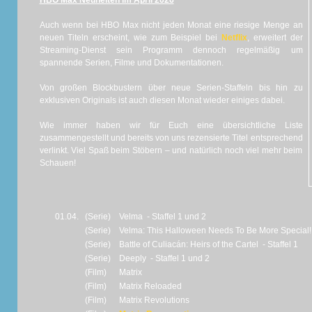
HBO Max Neuheiten im April 2026
Auch wenn bei HBO Max nicht jeden Monat eine riesige Menge an
neuen Titeln erscheint, wie zum Beispiel bei
Netflix
, erweitert der
Streaming-Dienst sein Programm dennoch regelmäßig um
spannende Serien, Filme und Dokumentationen.
Von großen Blockbustern über neue Serien-Staffeln bis hin zu
exklusiven Originals ist auch diesen Monat wieder einiges dabei.
Wie immer haben wir für Euch eine übersichtliche Liste
zusammengestellt und bereits von uns rezensierte Titel entsprechend
verlinkt. Viel Spaß beim Stöbern – und natürlich noch viel mehr beim
Schauen!
01.04.
(Serie)
Velma - Staffel 1 und 2
(Serie)
Velma: This Halloween Needs To Be More Special! -
(Serie)
Battle of Culiacán: Heirs of the Cartel - Staffel 1
(Serie)
Deeply - Staffel 1 und 2
(Film)
Matrix
(Film)
Matrix Reloaded
(Film)
Matrix Revolutions