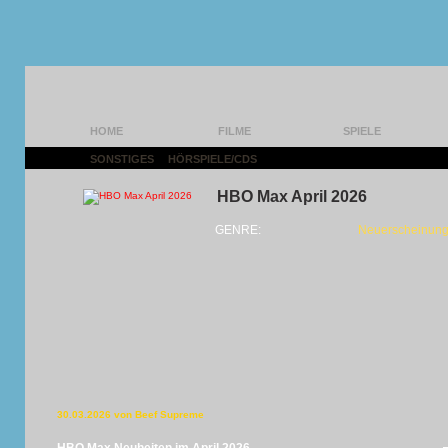
HOME
FILME
SPIELE
SONSTIGES
|
HÖRSPIELE/CDS
|
HBO Max April 2026
GENRE:
Neuerscheinung
30.03.2026 von Beef Supreme