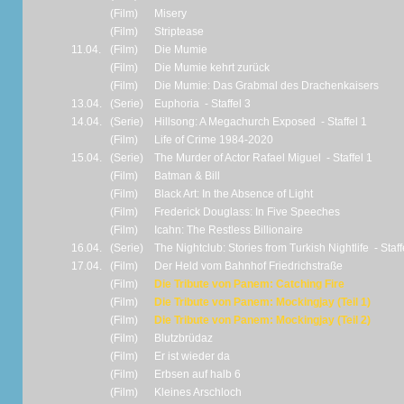
(Film)
Misery
(Film)
Striptease
11.04.
(Film)
Die Mumie
(Film)
Die Mumie kehrt zurück
(Film)
Die Mumie: Das Grabmal des Drachenkaisers
13.04.
(Serie)
Euphoria - Staffel 3
14.04.
(Serie)
Hillsong: A Megachurch Exposed - Staffel 1
(Film)
Life of Crime 1984-2020
15.04.
(Serie)
The Murder of Actor Rafael Miguel - Staffel 1
(Film)
Batman & Bill
(Film)
Black Art: In the Absence of Light
(Film)
Frederick Douglass: In Five Speeches
(Film)
Icahn: The Restless Billionaire
16.04.
(Serie)
The Nightclub: Stories from Turkish Nightlife - Staff
17.04.
(Film)
Der Held vom Bahnhof Friedrichstraße
(Film)
Die Tribute von Panem: Catching Fire
(Film)
Die Tribute von Panem: Mockingjay (Teil 1)
(Film)
Die Tribute von Panem: Mockingjay (Teil 2)
(Film)
Blutzbrüdaz
(Film)
Er ist wieder da
(Film)
Erbsen auf halb 6
(Film)
Kleines Arschloch