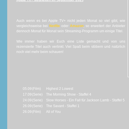
Apple TV+ Neuheiten im September 2025
Auch wenn es bei Apple TV+ nicht jeden Monat so viel gibt, wie
vergleichsweise bei
Netflix
oder
A
mazon
, so erweitert der Anbieter
dennoch Monat für Monat sein Streaming-Programm um einige Titel.
Wie immer haben wir Euch eine Liste gemacht und von uns
rezensierte Titel auch verlinkt. Viel Spaß beim stöbern und natürlich
noch viel mehr beim schauen!
05.09
(Film)
Highest 2 Lowest
17.09
(Serie)
The Morning Show - Staffel 4
24.09
(Serie)
Slow Horses - Ein Fall für Jackson Lamb - Staffel 5
26.09
(Serie)
The Savant - Staffel 1
26.09
(Film)
All of You