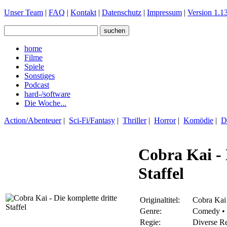
Unser Team
|
FAQ
|
Kontakt
|
Datenschutz
|
Impressum
|
Version 1.13
home
Filme
Spiele
Sonstiges
Podcast
hard-/software
Die Woche...
Action/Abenteuer
|
Sci-Fi/Fantasy
|
Thriller
|
Horror
|
Komödie
|
D
Cobra Kai - 
Staffel
Originaltitel:
Cobra Kai 
Genre:
Comedy • 
Regie:
Diverse Re