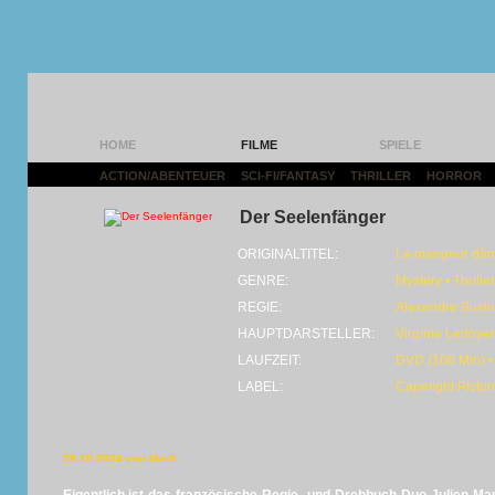
HOME
FILME
SPIELE
ACTION/ABENTEUER
|
SCI-FI/FANTASY
|
THRILLER
|
HORROR
|
Der Seelenfänger
ORIGINALTITEL:
Le mangeur dâ
GENRE:
Mystery • Thriller
REGIE:
Alexandre Bustil
HAUPTDARSTELLER:
Virginie Ledoye
LAUFZEIT:
DVD (108 Min) •
LABEL:
Capelight Pictur
28.10.2024 von MarS