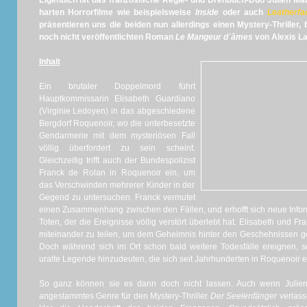
Eigentlich ist das französische Regie- und Drehbuch-Duo Julien Mau
harten Horrorfilme wie beispielsweise
Inside
oder auch
Leatherfa
präsentieren uns die beiden nun allerdings einen Mystery-Thriller
noch nicht veröffentlichten Roman
Le Mangeur d´âmes
von Alexis Lai
Inhalt
Ein brutaler Doppelmord führt
Hauptkommissarin Elisabeth Guardiano
(Virginie Ledoyen) in das abgeschiedene
Bergdorf Roquenoir, wo die unterbesetzte
Gendarmerie mit dem mysteriösen Fall
völlig überfordert zu sein scheint.
Gleichzeitig trifft auch der Bundespolizist
Franck de Rolan in Roquenoir ein, um
das Verschwinden mehrerer Kinder in der
Gegend zu untersuchen. Franck vermutet
einen Zusammenhang zwischen den Fällen, und erhofft sich neue Info
Toten, der die Ereignisse völlig verstört überlebt hat. Elisabeth und F
miteinander zu teilen, um dem Geheimnis hinter den Geschehnissen 
Doch während sich im Ort schon bald weitere Todesfälle ereignen, s
uralte Legende hinzudeuten, die sich seit Jahrhunderten in Roquenoir erz
So ganz können sie es dann doch nicht lassen. Auch wenn Julien 
angestammtes Genre für den Mystery-Thriller
Der Seelenfänger
verlass