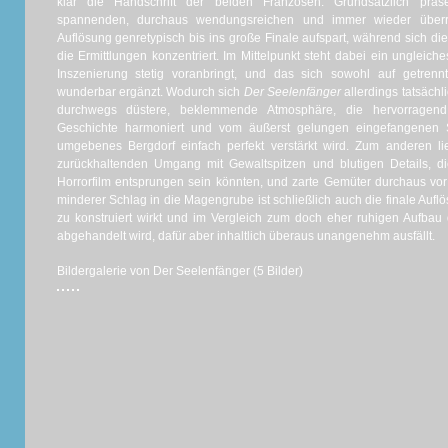
klar die Handschrift der beiden Franzosen. Grundsätzlich präs
spannenden, durchaus wendungsreichen und immer wieder überr
Auflösung genretypisch bis ins große Finale aufspart, während sich die
die Ermittlungen konzentriert. Im Mittelpunkt steht dabei ein ungleic
Inszenierung stetig voranbringt, und das sich sowohl auf getre
wunderbar ergänzt. Wodurch sich
Der Seelenfänger
allerdings tatsächl
durchwegs düstere, beklemmende Atmosphäre, die hervorragend
Geschichte harmoniert und vom äußerst gelungen eingefangenen 
umgebenes Bergdorf einfach perfekt verstärkt wird. Zum anderen 
zurückhaltenden Umgang mit Gewaltspitzen und blutigen Details, 
Horrorfilm entsprungen sein könnten, und zarte Gemüter durchaus vor
minderer Schlag in die Magengrube ist schließlich auch die finale Aufl
zu konstruiert wirkt und im Vergleich zum doch eher ruhigen Aufbau
abgehandelt wird, dafür aber inhaltlich überaus unangenehm ausfällt.
Bildergalerie von Der Seelenfänger (5 Bilder)