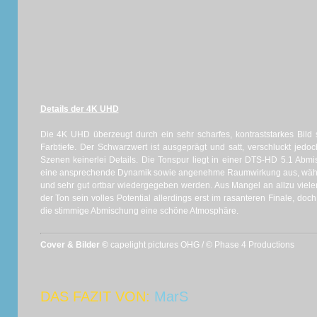
Details der 4K UHD
Die 4K UHD überzeugt durch ein sehr scharfes, kontraststarkes Bild 
Farbtiefe. Der Schwarzwert ist ausgeprägt und satt, verschluckt jed
Szenen keinerlei Details. Die Tonspur liegt in einer DTS-HD 5.1 Abm
eine ansprechende Dynamik sowie angenehme Raumwirkung aus, währ
und sehr gut ortbar wiedergegeben werden. Aus Mangel an allzu viele
der Ton sein volles Potential allerdings erst im rasanteren Finale, doc
die stimmige Abmischung eine schöne Atmosphäre.
Cover & Bilder ©
capelight pictures OHG / © Phase 4 Productions
DAS FAZIT VON:
MarS