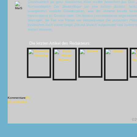
Grundsätzlich als ganz klassischer Krimi erzählt bereichert das Duo J
Romanadaption
Der Seelenfänger
um eine extrem düstere, bedrü
unangenehm explizite Gewaltspitzen, was der ohnehin bereits fes
hervorragend zu Gesicht steht. Um finstere Horrorelemente angereichert
diejenigen, die Fan von Filmen wie beispielsweise
Die purpurnen Flüs
inzwischen doch schon einige Zeit auf ähnlich aufgebauten und zude
warten mussten.
Die letzten Artikel des Redakteurs:
Kommentare
[X]
[X] schließen
©2