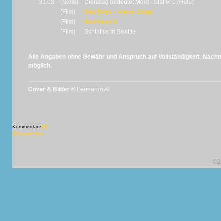
31.03.
(Serie)
Dienstag bedeutet Mord - Staffel 1 (Hulu)
(Film)
Bad Boys – Harte Jungs
(Film)
Bad Boys II
(Film)
Schlaflos in Seattle
Alle Angaben ohne Gewähr und Anspruch auf Vollständigkeit. Nachtr
möglich.
Cover & Bilder ©
Leonardo AI
Kommentare
[X]
[X] schließen
©2