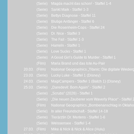
(Serie)
Magda macht das schon! - Staffel 1-4
(Serie)
Sankt Maik - Staffel 1-3
(Serie)
Bettys Diagnose - Staffel 11
(Serie)
Blutige Anfänger - Staffel 6
(Serie)
Die Rosenheim-Cops - Staffel 24
(Serie)
Dr. Nice - Staffel 3
(Serie)
The Fall - Staffel 1-3
(Serie)
Hameln - Staffel 1
(Serie)
Love Sucks - Staffel 1
(Serie)
A Good Girl’s Guide to Murder - Staffel 1
(Film)
Maria Brand und das tote Au-Pair
20.03.
(Film)
National Geographics „Titanic: Die digitale Wieder
23.03.
(Serie)
Lucky Luke - Staffel 1 (Disney)
24.03.
(Serie)
MagiCampers - Staffel 1 (Batch 1) (Disney)
25.03.
(Serie)
„Daredevil: Born Again” - Staffel 2
(Serie)
„Scrubs” (2026) - Staffel 1
(Serie)
„Die neuen Zauberer vom Waverly Place“ - Staffel 
(Film)
National Geographics „Bombenanschlag in Oklahom
(Serie)
In aller Freundschaft - Staffel 14-18
(Serie)
Tierärztin Dr. Mertens - Staffel 1-6
(Serie)
Weissensee - Staffel 1-4
27.03.
(Film)
Mike & Nick & Nick & Alice (Hulu)