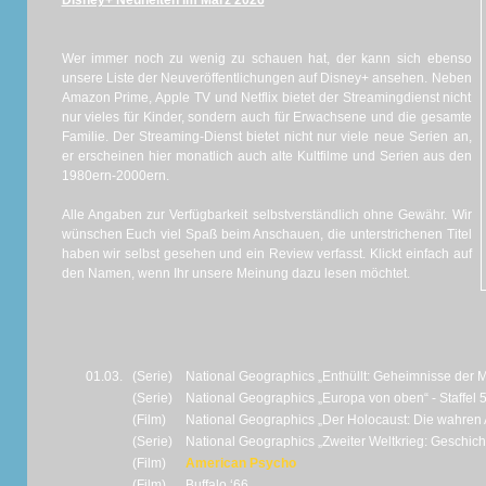
Disney+ Neuheiten im März 2026
Wer immer noch zu wenig zu schauen hat, der kann sich ebenso
unsere Liste der Neuveröffentlichungen auf Disney+ ansehen. Neben
Amazon Prime, Apple TV und Netflix bietet der Streamingdienst nicht
nur vieles für Kinder, sondern auch für Erwachsene und die gesamte
Familie. Der Streaming-Dienst bietet nicht nur viele neue Serien an,
er erscheinen hier monatlich auch alte Kultfilme und Serien aus den
1980ern-2000ern.
Alle Angaben zur Verfügbarkeit selbstverständlich ohne Gewähr. Wir
wünschen Euch viel Spaß beim Anschauen, die unterstrichenen Titel
haben wir selbst gesehen und ein Review verfasst. Klickt einfach auf
den Namen, wenn Ihr unsere Meinung dazu lesen möchtet.
01.03.
(Serie)
National Geographics „Enthüllt: Geheimnisse der Me
(Serie)
National Geographics „Europa von oben“ - Staffel 
(Film)
National Geographics „Der Holocaust: Die wahre
(Serie)
National Geographics „Zweiter Weltkrieg: Geschicht
(Film)
American Psycho
(Film)
Buffalo ‘66