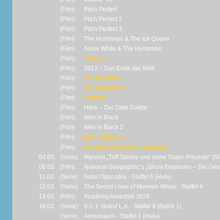
(Film)
Pitch Perfect
(Film)
Pitch Perfect 2
(Film)
Pitch Perfect 3
(Film)
The Huntsman & The Ice Queen
(Film)
Snow White & The Huntsman
(Film)
Twister
(Film)
2012 – Das Ende der Welt
(Film)
The Equalizer
(Film)
The Equalizer 2
(Film)
Godzilla
(Film)
Hitch – Der Date Doktor
(Film)
Men in Black
(Film)
Men in Black 2
(Film)
Men in Black 3
(Film)
Venom: Let There Be Carnage
04.03.
(Serie)
Marvels „Triff Spidey und seine Super-Freunde“ (Sho
08.03.
(Film)
National Geographic’s „Ghost Elephants – Die Gei
11.03.
(Serie)
Solar Opposites - Staffel 6 (Hulu)
12.03.
(Serie)
The Secret Lives of Mormon Wives - Staffel 4
13.03.
(Film)
Academy Awards® 2026
18.03.
(Serie)
9-1-1: Notruf L.A. - Staffel 9 (Batch 1)
(Serie)
Armorsaurs - Staffel 1 (Hulu)