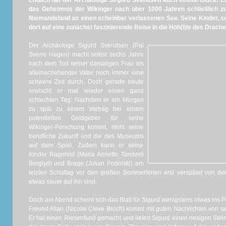
Endlich hat der Archäologe Sirgurd Svendsen auch einmal Glück: Ei
das Geheimnis der Wikinger nach über 1000 Jahren schließlich zu 
Niemandsland an einen scheinbar verlassenen See. Seine Kinder, se
dort auf eine zunächst faszinierende Reise in die Höh(l)le des Drach
Der Archäologe Sigurd Svendsen (Pal
Sverre Hagen) macht selbst sechs Jahre
nach dem Tod seiner damaligen Frau als
alleinerziehender Vater noch immer eine
schwere Zeit durch. Doch gerade heute
erwischt er mal wieder einen ganz
schlechten Tag: Nachdem er am Morgen
zu spät zu einem Vortrag bei einem
potentiellen Geldgeber für seine
Wikinger-Forschung kommt, steht seine
berufliche Zukunft und die des Museums
auf dem Spiel. Zudem kann er seine
Kinder Ragnhild (Maria Annette Tanderö
Berglyd) und Brage (Julian Podolski) am
letzten Schultag vor den großen Sommerferien erst verspätet von d
etwas sauer auf ihn sind.
Doch am Abend scheint sich das Blatt für Sigurd wenigstens etwas ins 
Freund Allan (Nicolai Cleve Broch) kommt mit guten Nachrichten von s
Er hat einen Riesenfund gemacht und liefert Sigurd einen riesigen Stein