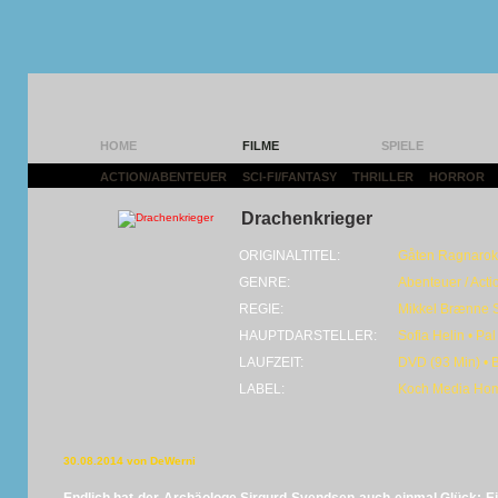
HOME
FILME
SPIELE
ACTION/ABENTEUER
|
SCI-FI/FANTASY
|
THRILLER
|
HORROR
|
Drachenkrieger
ORIGINALTITEL:
Gåten Ragnarok
GENRE:
Abenteuer / Acti
REGIE:
Mikkel Brænne
HAUPTDARSTELLER:
Sofia Helin • Pa
LAUFZEIT:
DVD (93 Min) • 
LABEL:
Koch Media Hom
30.08.2014 von DeWerni