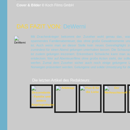
Cover & Bilder ©
Koch Films GmbH
DAS FAZIT VON:
DeWerni
Mit
Drachenkrieger
bekommt der Zuseher wohl genau das, was e
spannendes Familienabenteuer, das ohne große Gewaltmomente und
ist. Auch wenn man an dieser Stelle kein neues Genrehighlight 
zumindest für einen Abend gelungen unterhalten lassen. Die Schauspi
ist zudem gelungen inszeniert. Erkennbare Schwäche kann man auf
entdecken. Wer auf Abenteuerfilme ohne große Action steht, der sollt
werfen. Zumal dem Zuseher sicher auch noch einige gelungene L
Norwegen präsentiert werden. Gelungene und solide Umsetzung für di
Die letzten Artikel des Redakteurs: