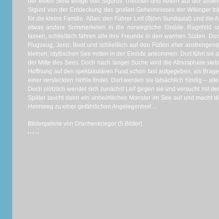
der einen Seite einige von Sigurds Theorien und liefern auf der ander
Sigurd von der Entdeckung des großen Geheimnisses der Wikinger tr
für die kleine Familie, Allan, den Führer Leif (Björn Sundquist) und die A
etwas andere Sommerferien in die norwegische Einöde. Ragnhild 
fassen, schließlich fahren alle ihre Freunde in den warmen Süden. Doc
Flugzeug, Jeep, Boot und schließlich auf den Füßen eher anstrengend 
kleinen, idyllischen See mitten in der Einöde ankommen. Dort führt sie di
der Mitte des Sees. Doch nach langer Suche wird die Atmosphäre stets
Hoffnung auf den spektakulären Fund schon fast aufgegeben, als Brage
einer versteckten Höhle findet. Dort werden sie tatsächlich fündig – alt
Doch plötzlich wendet sich zunächst Leif gegen sie und versucht mit d
Später taucht dann ein unheimliches Monster im See auf und macht 
Heimweg zu einer gefährlichen Angelegenheit …
Bildergalerie von Drachenkrieger (5 Bilder)