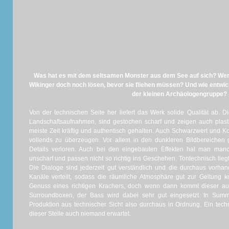
Was hat es mit dem seltsamen Monster aus dem See auf sich? Wer
Wikinger doch noch lösen, bevor sie fliehen müssen? Und wie entwic
der kleinen Archäologengruppe?
Von der technischen Seite her liefert das Werk solide Qualität ab. Di
Landschaftsaufnahmen, sind gestochen scharf und zeigen auch plast
meiste Zeit kräftig und authentisch gehalten. Auch Schwarzwert und Ko
vollends zu überzeugen. Vor allem in den dunkleren Bildbereichen
Details verloren. Auch bei den eingebauten Effekten hat man man
unscharf und passen nicht so richtig ins Geschehen. Tontechnisch lie
Die Dialoge sind jederzeit gut verständlich und die durchaus vorha
Kanäle verteilt, sodass die räumliche Atmosphäre gut zur Geltung 
Genuss eines richtigen Krachers, doch wenn dann kommt dieser a
Surroundboxen, der Bass wird dabei sehr gut eingesetzt. In Sum
Produktion aus technischer Sicht also durchaus in Ordnung. Ein tech
dieser Stelle auch niemand erwartet.