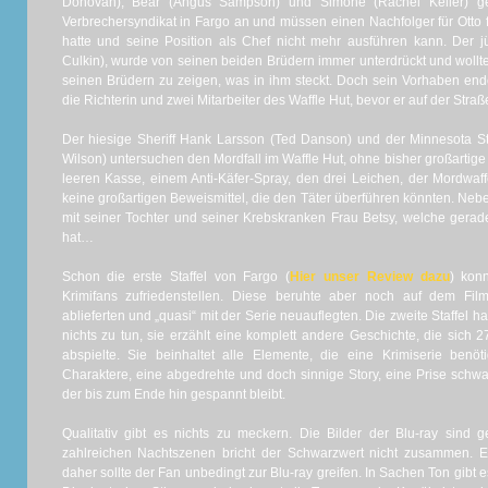
Donovan), Bear (Angus Sampson) und Simone (Rachel Keller) ge
Verbrechersyndikat in Fargo an und müssen einen Nachfolger für Otto f
hatte und seine Position als Chef nicht mehr ausführen kann. Der 
Culkin), wurde von seinen beiden Brüdern immer unterdrückt und wollte
seinen Brüdern zu zeigen, was in ihm steckt. Doch sein Vorhaben end
die Richterin und zwei Mitarbeiter des Waffle Hut, bevor er auf der Str
Der hiesige Sheriff Hank Larsson (Ted Danson) und der Minnesota St
Wilson) untersuchen den Mordfall im Waffle Hut, ohne bisher großartig
leeren Kasse, einem Anti-Käfer-Spray, den drei Leichen, der Mordwa
keine großartigen Beweismittel, die den Täter überführen könnten. Neb
mit seiner Tochter und seiner Krebskranken Frau Betsy, welche ger
hat…
Schon die erste Staffel von Fargo (
Hier unser Review dazu
) kon
Krimifans zufriedenstellen. Diese beruhte aber noch auf dem Fi
ablieferten und „quasi“ mit der Serie neuauflegten. Die zweite Staffel ha
nichts zu tun, sie erzählt eine komplett andere Geschichte, die sich
abspielte. Sie beinhaltet alle Elemente, die eine Krimiserie benöt
Charaktere, eine abgedrehte und doch sinnige Story, eine Prise schw
der bis zum Ende hin gespannt bleibt.
Qualitativ gibt es nichts zu meckern. Die Bilder der Blu-ray sind 
zahlreichen Nachtszenen bricht der Schwarzwert nicht zusammen. E
daher sollte der Fan unbedingt zur Blu-ray greifen. In Sachen Ton gibt 