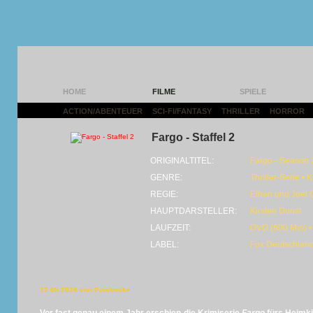
HOME
FILME
SPIELE
ACTION/ABENTEUER
|
SCI-FI/FANTASY
|
THRILLER
|
HORROR
|
Fargo - Staffel 2
ORIGINALTITEL:
Fargo - Season 
GENRE:
Thriller-Serie • 
REGIE:
Ethan und Joel
HAUPTDARSTELLER:
Kirsten Dunst
LAUFZEIT:
DVD (600 Min) •
LABEL:
Fox Deutschlan
12.05.2016 von Panikmike