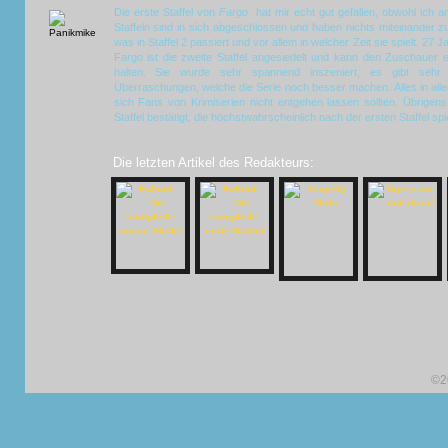
Die erste Staffel von
Fargo
hat mir echt gut gefallen, obwohl ich a
Staffeln sind in sich abgeschlossen und haben nichts miteinander z
was in Staffel 2 passiert und vor allem in welcher Zeit sie spielt. 27
Fargo ist die zweite Staffel angesiedelt und kann den Zuschauer 
halten. Sie wurde sehr spannend inszeniert, es gibt sehr
Überraschungen, welche die Serie noch besser machen. Alles in alle
sich Fans von Krimiserien nicht entgehen lassen sollten. Übrigens
Staffel bestätigt, die höchstwahrscheinlich nach der ersten Staffel spie
Die letzten Artikel des Redakteurs:
©2