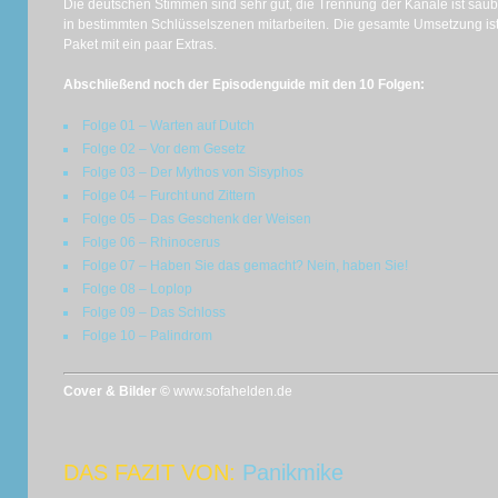
Die deutschen Stimmen sind sehr gut, die Trennung der Kanäle ist saub
in bestimmten Schlüsselszenen mitarbeiten. Die gesamte Umsetzung is
Paket mit ein paar Extras.
Abschließend noch der Episodenguide mit den 10 Folgen:
Folge 01 – Warten auf Dutch
Folge 02 – Vor dem Gesetz
Folge 03 – Der Mythos von Sisyphos
Folge 04 – Furcht und Zittern
Folge 05 – Das Geschenk der Weisen
Folge 06 – Rhinocerus
Folge 07 – Haben Sie das gemacht? Nein, haben Sie!
Folge 08 – Loplop
Folge 09 – Das Schloss
Folge 10 – Palindrom
Cover & Bilder ©
www.sofahelden.de
DAS FAZIT VON:
Panikmike