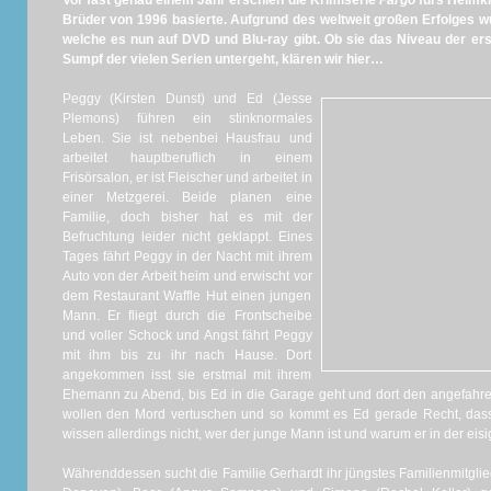
Vor fast genau einem Jahr erschien die Krimiserie
Fargo
fürs Heimki
Brüder von 1996 basierte. Aufgrund des weltweit großen Erfolges wur
welche es nun auf DVD und Blu-ray gibt. Ob sie das Niveau der erst
Sumpf der vielen Serien untergeht, klären wir hier…
Peggy (Kirsten Dunst) und Ed (Jesse
Plemons) führen ein stinknormales
Leben. Sie ist nebenbei Hausfrau und
arbeitet hauptberuflich in einem
Frisörsalon, er ist Fleischer und arbeitet in
einer Metzgerei. Beide planen eine
Familie, doch bisher hat es mit der
Befruchtung leider nicht geklappt. Eines
Tages fährt Peggy in der Nacht mit ihrem
Auto von der Arbeit heim und erwischt vor
dem Restaurant Waffle Hut einen jungen
Mann. Er fliegt durch die Frontscheibe
und voller Schock und Angst fährt Peggy
mit ihm bis zu ihr nach Hause. Dort
angekommen isst sie erstmal mit ihrem
Ehemann zu Abend, bis Ed in die Garage geht und dort den angefahr
wollen den Mord vertuschen und so kommt es Ed gerade Recht, dass e
wissen allerdings nicht, wer der junge Mann ist und warum er in der eis
Währenddessen sucht die Familie Gerhardt ihr jüngstes Familienmitglie