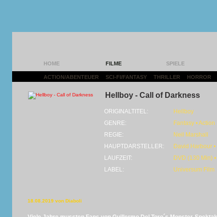
HOME
FILME
SPIELE
ACTION/ABENTEUER
|
SCI-FI/FANTASY
|
THRILLER
|
HORROR
|
Hellboy - Call of Darkness
ORIGINALTITEL:
Hellboy
GENRE:
Fantasy • Action
REGIE:
Neil Marshall
HAUPTDARSTELLER:
David Harbour • 
LAUFZEIT:
DVD (130 Min) •
LABEL:
Universum Film
18.08.2019 von Diaboli