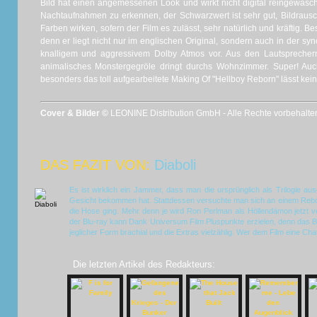
Bild hat einen angemessenen Look und wirkt nicht digital reingewasch
Nachtaufnahmen zu erkennen, der Schwarzwert ist sehr gut, Bildrausche
Farben wirken, sofern der Film es zulässt, sehr natürlich und kräftig
denn er liegt nicht nur im englischen Original, sondern auch in der syn
knalligem und aggressivem Dolby Atmos vor. Aus den Lautsprecher
animalisches Monstergegröle dringt durchs Wohnzimmer. Super! Auch
besonders das toll aufgearbeitete Making Of "Hellboy Reborn" lässt kei
Cover & Bilder ©
LEONINE Distribution GmbH - Alle Rechte vorbehalte
DAS FAZIT VON:
Diaboli
Es ist wirklich ein Jammer, dass man die ursprünglich als Trilogie a
Gesicht bekommen hat. Stattdessen versuchte man sich an einem Reboot,
die Hose ging. Mehr denn je wird Ron Perlman als Höllendämon jetzt v
der Blu-ray kann Dank Universum Film Pluspunkte erzielen, denn das Bild
jeglicher Form brachial und die Extras vielzählig. Wer dem Film eine Chanc
Die letzten Artikel des Redakteurs: