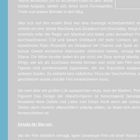
Teams versuchen, vor ihr an diesen Orten zu sein: keine
leichte Aufgabe, stellen sich ihnen doch Formwandler,
Trolle und andere Monster in den Weg...
Was sich auf den ersten Blick wie eine irrwitzige Achterbahnfahrt an
schnell als eine lahme Mischung aus
Deadpool
und
Doomsday.
Klingt 
ebenfalls unter der Regie von Marshall und leidet unter denselben P
durchwachsenes CGI und einem Drehbuch mit mehr Löchern als 
superfreche Ryan Reynolds als
Deadpool
mit Charme und Spaß an d
krasse Gewalt wunderbar miteinander verbinden konnte, versagt Mar
Ebene. Die Witze zünden selten bis gar nicht, die Story springt ständig
Dinge, wie wir als Zuschauer bereits kennen und somit den Film unn
Figuren sind uninteressante Egomanen, die nur Exposition auss
anderen hüpfen. Es entsteht kein natürlicher Fluss der Geschehnisse, so
geschrieben wurde und der Film vorankommen muss.
Wo man aber ein großes Lob aussprechen muss, sind die Masken, Pro
Figuren! Das Design der (Haupt)-Figuren ist hervorragend Gelung
Kreaturen feine Details und Liebe zum Detail. Auch wenn die compu
Stellen doch ziemlich offensichtlich unfertig wirken, so findet sich do
hervorzuheben ist.
Details der Blu-ray:
Wo der Film inhaltlich versagt, kann Universum Film mit einer Klasse 