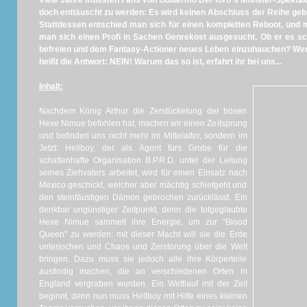
Viele Jahre mussten Fans von Guillermo Del Toro´s Monster-Spekta
doch enttäuscht zu werden: Es wird keinen Abschluss der Reihe geben,
Stattdessen entschied man sich für einen kompletten Reboot, und m
man sich einen Profi in Sachen Genrekost ausgesucht. Ob er es sch
befreien und dem Fantasy-Actioner neues Leben einzuhauchen? We
heißt die Antwort: NEIN! Warum das so ist, erfahrt ihr bei uns...
Inhalt:
Nachdem König Arthur die Zerstückelung der bösen
Hexe Nimue befohlen hat, machen wir einen Zeitsprung
und befinden uns nicht mehr im Mittelalter, sondern im
Jetzt: Hellboy, der als Agent fürs Grobe für die
schattenhafte Organisation B.P.R.D. unter der Leitung
seines Ziehvaters arbeitet, wird für einen Einsatz nach
Mexico geschickt, welcher aber mächtig schiefgeht und
den steinfäustigen Dämon gebrochen zurücklässt. Ein
denkbar ungünstiger Zeitpunkt, denn die totgeglaubte
Hexe Nimue sammelt ihre Energie, um zur "Blood
Queen" zu werden: mit dieser Macht will sie die Erde
unterjochen und Chaos und Zerstörung über die Welt
bringen. Dazu muss sie jedoch alle ihre Körperteile
ausfindig machen, die an verschiedenen Orten in
England vergraben wurden. Ein Wettlauf mit der Zeit
beginnt, denn nun muss Hellboy mit Hilfe eines kleinen