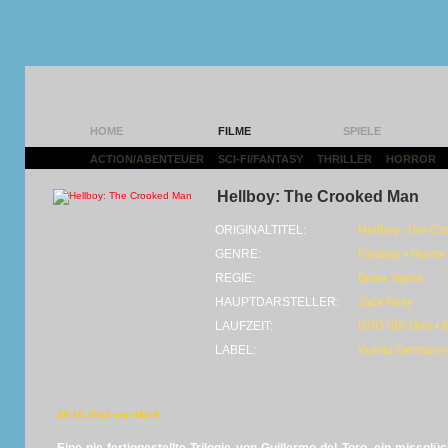
HOME
FILME
SPIELE
ACTION/ABENTEUER
|
SCI-FI/FANTASY
|
THRILLER
|
HORROR
|
Hellboy: The Crooked Man
ORIGINALTITEL:
Hellboy: The C
GENRE:
Fantasy • Horror
REGIE:
Brian Taylor
HAUPTDARSTELLER:
Jack Kesy
LAUFZEIT:
DVD (95 Min) • 
LABEL:
Vuelta Germany
29.10.2025 von MarS