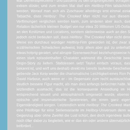
war. Dementsprechend - und passend zu den ursprünglichen Vorlagen 
extrem düster, und zum ersten Mal darf ein
Hellboy
-Film tatsächlic
werden. Worauf man sich als Zuschauer allerdings erst einmal einl
Tatsache, dass
Hellboy: The Crooked Man
nicht nur aus diesem 
Verfilmungen verglichen werden kann, zum anderen aber auch, das
Relation lächerlich kleinen Budget von nur etwa 20 Millionen US-Dol
an den Kostümen und Locations, sondern stellenweise auch an den Sp
jedoch nicht bedeuten soll, dass
Hellboy: The Crooked Man
nicht den
Weise ein durchaus würdiger
Hellboy
-Film geworden ist, der zwar 
erzählerischen Schwächen aufweist, trotz allem aber gut zu unterhalte
etwas holprig geraten, und abrupte Szenenwechsel beziehungsweise ha
einen stark episodenhaften Charakter, während die Geschichte bewu
Origin-Story zu liefern. Stattdessen setzt Taylor einfach voraus, d
bekannt ist, und wirft uns deshalb direkt ins bereits laufende Geschehe
gebende Jack Kesy weder die charismatische Leichtigkeit eines Ron P
David Harbour, auch wenn er - im Gegensatz zum recht austauschbar
deutlich bessere Figur macht, als man dies anfangs befürchtet hatte.
letztendlich ausmacht, das ist die konsequente Ansiedlung im 
entsprechend visuell und atmosphärisch umgesetzt wurde, ebenso 
optische und inszenatorische Spielereien, die einen ganz ei
Eigenständigkeit sorgen. Letztendlich wirkt
Hellboy: The Crooked Ma
eine Pilotfolge für eine Serienvariante im
Hellboy
-Universum denn wi
Gegenzug aber ohne Zweifel die Lust schürt, den doch irgendwie äuß
noch öfter dabei zu begleiten, wie er das ein oder andere übernatürl
befördert...