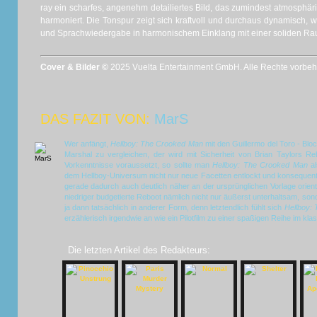
ray ein scharfes, angenehm detailiertes Bild, das zumindest atmosphär
harmoniert. Die Tonspur zeigt sich kraftvoll und durchaus dynamisch, w
und Sprachwiedergabe in harmonischem Einklang mit einer soliden R
Cover & Bilder ©
2025 Vuelta Entertainment GmbH. Alle Rechte vorbehal
DAS FAZIT VON:
MarS
Wer anfängt,
Hellboy: The Crooked Man
mit den Guillermo del Toro - Bl
Marshal zu vergleichen, der wird mit Sicherheit von Brian Taylors R
Vorkenntnisse voraussetzt, so sollte man
Hellboy: The Crooked Man
al
dem Hellboy-Universum nicht nur neue Facetten entlockt und konsequent
gerade dadurch auch deutlich näher an der ursprünglichen Vorlage orienti
niedriger budgetierte Reboot nämlich nicht nur äußerst unterhaltsam, sond
ja dann tatsächlich in anderer Form, denn letztendlich fühlt sich
Hellboy:
erzählerisch irgendwie an wie ein Pilotfilm zu einer spaßigen Reihe im kla
Die letzten Artikel des Redakteurs: