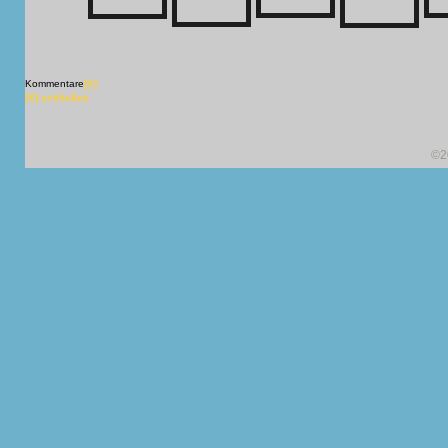
Kommentare
[X]
[X] schließen
©2