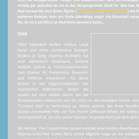
Eine nie fertiggestellte Trilogie von Guillermo del Toro, ein missgl
richtig gut gelaufen ist es in der Vergangenheit nicht für den von 
Nun versuchte sich Brian Taylor (
Crank
,
Gamer
,
Mom and Dad
) mit
H
weiteren Reboot, dem am Ende allerdings sogar ein Kinostart verwe
Ihr, ob sich ein Blick im Heimkino dennoch lohnt...
Inhalt
1959. Eigentlich wollten Hellboy (Jack
Kesy) und seine unerfahrene Kollegin
Bobbie Jo Song (Adeline Rudolph) nur
eine dämonisch besessene, äußerst
tödliche Spinne zu Forschungszwecken
zum Bureau for Paranormal Research
and Defense eskortieren. Als diese
jedoch in der Abgeschiedenheit der
Appalachen entkommmt, stoßen die
beiden auf eine dunkle Macht, die die
Einheimischen heimsucht, und die nicht nur mit bösartigen Hexen, so
"Crooked Man" in Verbindung zu stehen scheint. Bei ihren Nach
Bobbie unerwartete Hilfe von Tom Ferrell (Jefferson White), der selbst 
zurückgekehrt ist, um sich seiner eigenen Vergangenheit und dem dort l
Mit
Hellboy: The Crooked Man
basiert erstmals eine
Hellboy
-Realfilmad
Mignola erdachten Comic-Story, wobei Mignola sogar an der werkget