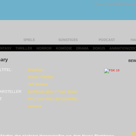
Unser Team
|
FAQ
|
Konta
SPIELE
SONSTIGES
PODCAST
HA
FANTASY
|
THRILLER
|
HORROR
|
KOMÖDIE
|
DRAMA
|
DOKUS
|
ANIMATION/ZEI
nary
BEW
LTITEL:
Imaginary
Horror • Thriller
Jeff Wadlow
ARSTELLER:
DeWanda Wise • Pyper Braun
T:
DVD (100 Min) • BD (104 Min)
Leonine
HO