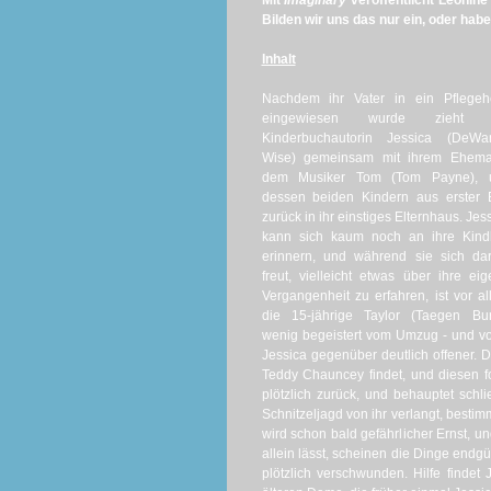
Mit
Imaginary
veröffentlicht Leoni
Bilden wir uns das nur ein, oder hab
Inhalt
Nachdem ihr Vater in ein Pflegeh
eingewiesen wurde zieht 
Kinderbuchautorin Jessica (DeWa
Wise) gemeinsam mit ihrem Ehema
dem Musiker Tom (Tom Payne), 
dessen beiden Kindern aus erster 
zurück in ihr einstiges Elternhaus. Jes
kann sich kaum noch an ihre Kindh
erinnern, und während sie sich da
freut, vielleicht etwas über ihre ei
Vergangenheit zu erfahren, ist vor a
die 15-jährige Taylor (Taegen Bur
wenig begeistert vom Umzug - und von
Jessica gegenüber deutlich offener. D
Teddy Chauncey findet, und diesen f
plötzlich zurück, und behauptet schl
Schnitzeljagd von ihr verlangt, best
wird schon bald gefährlicher Ernst, u
allein lässt, scheinen die Dinge endg
plötzlich verschwunden. Hilfe findet 