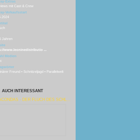
ray-Extras
views mit Cast & Crew
ray-Verkaufsstart
6.2024
titel
sch
6 Jahren
ite
s://www.leoninedistributio ...
hl Medien
sc
agwörter
närer Freund • Schnitzeljagd • Parallelwelt
AUCH INTERESSANT
CONDAS - DER FLUCH DES SCHL...