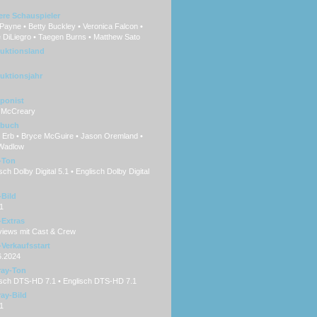
ere Schauspieler
ayne • Betty Buckley • Veronica Falcon •
 DiLiegro • Taegen Burns • Matthew Sato
uktionsland
uktionsjahr
ponist
 McCreary
hbuch
 Erb • Bryce McGuire • Jason Oremland •
 Wadlow
-Ton
ch Dolby Digital 5.1 • Englisch Dolby Digital
Bild
1
Extras
views mit Cast & Crew
Verkaufsstart
6.2024
ray-Ton
sch DTS-HD 7.1 • Englisch DTS-HD 7.1
ray-Bild
1