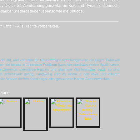
lide ausgefallen. Auch im akustischen Bereich macht sich die DVD
lby Digital 5.1 Abmischung ganz klar an Kraft und Dynamik. Dennoch
 sauber wiedergegeben, ebenso wie die Dialoge.
n GmbH - Alle Rechte vorbehalten.
 sein Ruf, und vor allem für Neueinsteiger beziehungsweise ein junges Publikum
 auch ein bereits erfahreneres Publikum kann hier durchaus seinen Spaß haben,
Elemente, stereotype Figuren und allgemein Klischeehaftes setzt, so sind
h sehenswert genug. Langweilig wird es einem in den etwa 100 Minuten
ählte Szenen dürften dabei sogar alteingesessene Horror-Fans erwischen...
teurs: