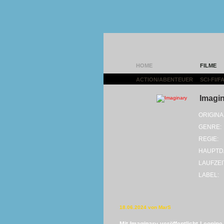
HOME
FILME
ACTION/ABENTEUER
|
SCI-FI/
Imagi
ORIGINA
GENRE:
REGIE:
HAUPTD
LAUFZEI
LABEL:
18.06.2024 von MarS