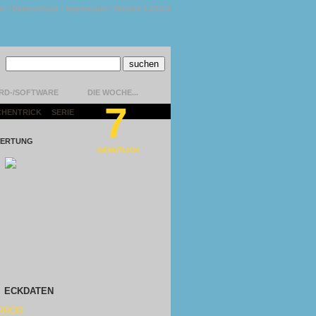
kt
|
Datenschutz
|
Impressum
|
Version 1.13.0.9
RD-/SOFTWARE
DIE WOCHE...
7
CHENTRICK
|
SERIE
|
ERTUNG
GEMÜTLICH
ECKDATEN
RROR