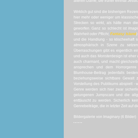
älteren Dame, die früher einmal Jessic
Wirklich gut sind die bisherigen Reze
hier mehr oder weniger um klassisch
Strecken so wirkt, als hätte man di
geworfen. Ganz so schlecht ist
Imag
Wahrheit oder Pflicht
,
Fantasy Island
)
und die Handlung - so klischeehaft 
atmosphärisch in Szene zu setzen.
Überraschungen gibt es eigentlich ei
und auch das Monsterdesign ist eher wi
auch charmant, und macht gleichzeit
ansprechen und dem Horrorgenre n
Blumhouse-Beitrag jedenfalls beste
beziehungsweise sichtbare Gewalt 
Vorstellung des Publikums abspielt - 
Genre werden sich hier zwar sicherl
gelungenen Jumpscare und die allge
enttäuscht zu werden. Sicherlich kei
Genrebeiträge, die in letzter Zeit auf 
Bildergalerie von Imaginary (6 Bilder)