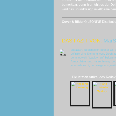
ebenso ist der Schwarzwert recht so
bemerkbar, denn hier fehlt es der Do
wird das Sounddesign im Allgemeinen
Cover & Bilder ©
LEONINE Distributio
DAS FAZIT VON:
MarS
Imaginary
ist sicherlich besser als
definitiv eine Sichtung wert. Doch
denn obwohl Wadlow auf bekannte 
Atmosphäre und Inszenierung doc
jedenfalls nicht, und einige ausgew
Die letzten Artikel des Redak