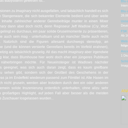
as Babysitterin gewesen ist...
Blu-
Inter
nsionen zu
Imaginary
nicht ausgefallen, und tatsächlich handelt es sich
Blu-
28.0
e Stangenware, die sich bekannter Elemente bedient und über weite
e Inhalte zahlreicher anderer Genrebeiträge munter in einen Mixer
Unter
Deut
inary
dann aber doch nicht, denn Regisseur Jeff Wadlow (
Cry_Wolf
,
 gelingt es durchaus, ein paar solide Gruselmomente zu präsentieren,
FSK
Ab 1
sie auch sein mag - unterhaltsam und an mancher Stelle auch recht
Webs
 Natürlich sind die Figuren allesamt durchwegs stereotyp, an
http
ne (und die können versierte Genrefans bereits im Vorfeld erahnen),
Anza
tzig als tatsächlich gruselig. All das macht
Imaginary
aber irgendwie
1 Di
ig klar, dass Blumhouse hier wohl doch eher ein jüngeres Publikum
Schl
äherbringen möchte. Für Neueinsteiger ist Wadlows nächster
Imagi
ns geeignet, was sich auch daran zeigt, dass es kaum greifbare
zu sehen gibt, sondern sich der Großteil des Geschehens in der
was ja im Endeffekt wiederum passend zum Filmtitel ist. Alte Hasen im
ich nicht gruseln, werden aber trotzdem durch den ein oder anderen
mein solide Inszenierung ordentlich unterhalten, ohne allzu sehr
ANA
n großartiges Highlight, auf jeden Fall aber besser als die meisten
die Zuschauer losgelassen wurden...