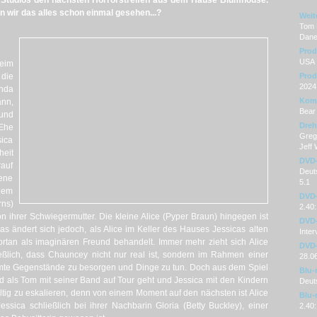
ne Studios den nächsten Horrorstreifen aus dem Hause Blumhouse.
en wir das alles schon einmal gesehen...?
Weit
Tom P
Dane
Prod
USA
eim
die
Prod
2024
nda
Kom
nn,
Bear
und
Dre
Ehe
Greg
sica
Jeff
eit
DVD
rauf
Deuts
gene
5.1
llem
DVD-
ns)
2.40:
 ihrer Schwiegermutter. Die kleine Alice (Pyper Braun) hingegen ist
DVD-
as ändert sich jedoch, als Alice im Keller des Hauses Jessicas alten
Inter
ortan als imaginären Freund behandelt. Immer mehr zieht sich Alice
DVD-
ießlich, dass Chauncey nicht nur real ist, sondern im Rahmen einer
28.0
immte Gegenstände zu besorgen und Dinge zu tun. Doch aus dem Spiel
Blu-
nd als Tom mit seiner Band auf Tour geht und Jessica mit den Kindern
Deut
ültig zu eskalieren, denn von einem Moment auf den nächsten ist Alice
Blu-
Jessica schließlich bei ihrer Nachbarin Gloria (Betty Buckley), einer
2.40: