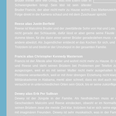
Brüder immer sehr viel Unfug, was ihre Eltern öfter in
Schwierigkeiten bringt. Sein Idol ist sein ältester
Bruder Francis, der aber nicht mehr zu Hause wohnt. Das Markenzeiche
Folge direkt in die Kamera schaut und mit dem Zuschauer spricht.
Reese alias Justin Berfield
Reese ist Malcolms Bruder und der zweitälteste Sohn von Hal und Lois
nicht gerade der Schlaueste, dafür lässt er aber gerne seine Fäuste
dumme Ideen, für die dann einer seiner Brüder geradestehen muss – 
andere abwälzt. Als Jugendlicher entdeckt er das Kochen für sich, und
Trotzdem ist und bleibt er der Unruhepol in der gesamten Familie.
Francis alias Christopher Kennedy Masterson
Francis ist der Älteste aller Kinder und wohnt nicht mehr zu Hause. Er 
und Reese und steht seinen Brüdern bei Problemen per Telefon zu
ausgezogen, weil er es mit seiner Mutter nicht mehr ausgehalten ha
Probleme verantwortlich, weil er mit ihrer strengen Erziehung nicht kla
Militärakademie in Alabama, merkt aber schnell, dass es dort auch nic
versucht er in unterschiedlichen Orten sein Glück, bis er seine zukünftig
Dewey alias Erik Per Sullivan
Dewey ist der Jüngste in der Familie. Als Nesthäkchen muss er o
Geschwistern Malcolm und Reese einstecken, obwohl er im Normalfal
seinen Brüdern zwar die meiste Zeit klar, trotzdem hat er sich seine ei
mit imaginären Freunden. Dewey ist sehr musikalisch, was in der Fami