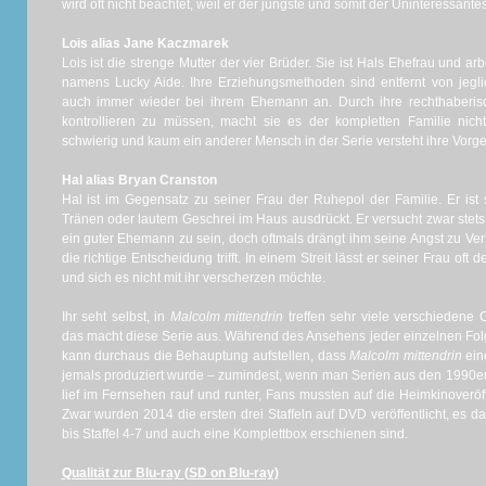
wird oft nicht beachtet, weil er der jüngste und somit der Uninteressantest
Lois alias Jane Kaczmarek
Lois ist die strenge Mutter der vier Brüder. Sie ist Hals Ehefrau und a
namens Lucky Aide. Ihre Erziehungsmethoden sind entfernt von jegl
auch immer wieder bei ihrem Ehemann an. Durch ihre rechthaberis
kontrollieren zu müssen, macht sie es der kompletten Familie nicht 
schwierig und kaum ein anderer Mensch in der Serie versteht ihre Vor
Hal alias Bryan Cranston
Hal ist im Gegensatz zu seiner Frau der Ruhepol der Familie. Er ist 
Tränen oder lautem Geschrei im Haus ausdrückt. Er versucht zwar stets 
ein guter Ehemann zu sein, doch oftmals drängt ihm seine Angst zu Ver
die richtige Entscheidung trifft. In einem Streit lässt er seiner Frau oft de
und sich es nicht mit ihr verscherzen möchte.
Ihr seht selbst, in
Malcolm mittendrin
treffen sehr viele verschiedene 
das macht diese Serie aus. Während des Ansehens jeder einzelnen Fol
kann durchaus die Behauptung aufstellen, dass
Malcolm mittendrin
ein
jemals produziert wurde – zumindest, wenn man Serien aus den 1990er
lief im Fernsehen rauf und runter, Fans mussten auf die Heimkinoveröf
Zwar wurden 2014 die ersten drei Staffeln auf DVD veröffentlicht, es da
bis Staffel 4-7 und auch eine Komplettbox erschienen sind.
Qualität zur Blu-ray (SD on Blu-ray)