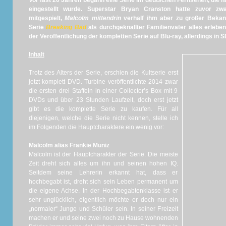
Vor fast 20 Jahren begann eine Serie im deutschen Fernsehen, die n
eingestellt wurde. Superstar Bryan Cranston hatte zuvor zw
mitgespielt,
Malcolm mittendrin
verhalf ihm aber zu großer Bekan
Serie
Breaking Bad
als durchgeknallter Familienvater alles erleben
der Veröffentlichung der kompletten Serie auf Blu-ray, allerdings in 
Inhalt
Trotz des Alters der Serie, erschien die Kultserie erst
jetzt komplett DVD. Turbine veröffentlichte 2014 zwar
die ersten drei Staffeln in einer Collector’s Box mit 9
DVDs und über 23 Stunden Laufzeit, doch erst jetzt
gibt es die komplette Serie zu kaufen. Für all
diejenigen, welche die Serie nicht kennen, stelle ich
im Folgenden die Hauptcharaktere ein wenig vor:
Malcolm alias Frankie Muniz
Malcolm ist der Hauptcharakter der Serie. Die meiste
Zeit dreht sich alles um ihn und seinen hohen IQ.
Seitdem seine Lehrerin erkannt hat, dass er
hochbegabt ist, dreht sich sein Leben permanent um
die eigene Achse. In der Hochbegabtenklasse ist er
sehr unglücklich, eigentlich möchte er doch nur ein
„normaler“ Junge und Schüler sein. In seiner Freizeit
machen er und seine zwei noch zu Hause wohnenden