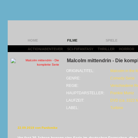
HOME
FILME
SPIELE
ACTION/ABENTEUER
|
SCI-FI/FANTASY
|
THRILLER
|
HORROR
|
Malcolm mittendrin - Die kompl
ORIGINALTITEL:
Malcolm in the 
GENRE:
Comedy-Serie
REGIE:
Verschiedene R
HAUPTDARSTELLER:
Frankie Muniz
LAUFZEIT:
DVD (ca. 3322 M
LABEL:
Turbine
22.09.2019 von Panikmike