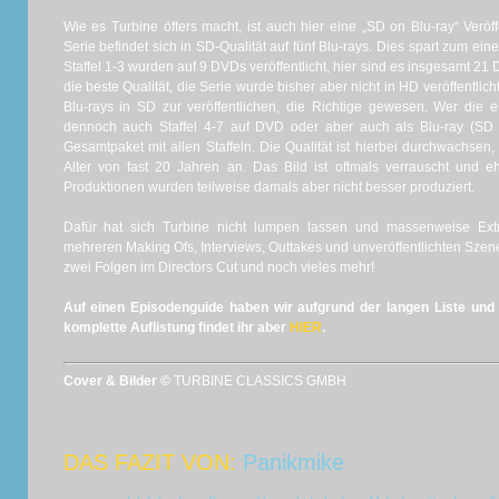
Wie es Turbine öfters macht, ist auch hier eine „SD on Blu-ray“ Veröf
Serie befindet sich in SD-Qualität auf fünf Blu-rays. Dies spart zum e
Staffel 1-3 wurden auf 9 DVDs veröffentlicht, hier sind es insgesamt 2
die beste Qualität, die Serie wurde bisher aber nicht in HD veröffentlicht
Blu-rays in SD zur veröffentlichen, die Richtige gewesen. Wer die e
dennoch auch Staffel 4-7 auf DVD oder aber auch als Blu-ray (SD 
Gesamtpaket mit allen Staffeln. Die Qualität ist hierbei durchwachsen,
Alter von fast 20 Jahren an. Das Bild ist oftmals verrauscht und
Produktionen wurden teilweise damals aber nicht besser produziert.
Dafür hat sich Turbine nicht lumpen lassen und massenweise Ext
mehreren Making Ofs, Interviews, Outtakes und unveröffentlichten Szen
zwei Folgen im Directors Cut und noch vieles mehr!
Auf einen Episodenguide haben wir aufgrund der langen Liste und 
komplette Auflistung findet ihr aber
HIER
.
Cover & Bilder ©
TURBINE CLASSICS GMBH
DAS FAZIT VON:
Panikmike