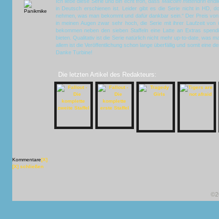
Ich liebe diese Serie und bin echt froh, dass
Malcolm mittendrin
endli
in Deutsch erschienen ist. Leider gibt es die Serie nicht in HD, 
nehmen, was man bekommt und dafür dankbar sein.“ Der Preis von 
in meinen Augen zwar sehr hoch, die Serie mit ihrer Laufzeit von
bekommen neben den sieben Staffeln eine Latte an Extras spendie
bieten. Qualitativ ist die Serie natürlich nicht mehr up-to-date, was 
allem ist die Veröffentlichung schon lange überfällig und somit eine d
Danke Turbine!
Die letzten Artikel des Redakteurs:
Kommentare
[X]
[X] schließen
©2