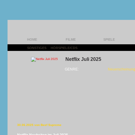
HOME
FILME
SPIELE
SONSTIGES
|
HÖRSPIELE/CDS
|
Netflix Juli 2025
GENRE:
Neuerscheinung
30.06.2025 von Beef Supreme