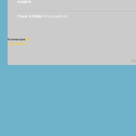
möglich.
Cover & Bilder ©
Leonardo AI
Kommentare
[X]
[X] schließen
©2