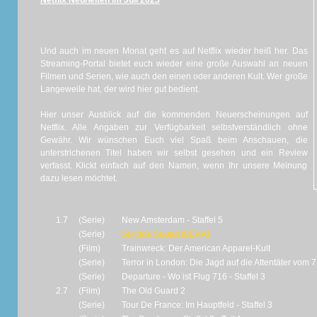
Netflix Neuheiten im Juli 2025
Und auch im neuen Monat geht es auf Netflix wieder heiß her. Das
Streaming-Portal bietet euch wieder eine große Auswahl an neuen
Filmen und Serien, wie auch den einen oder anderen Kult. Wer große
Langeweile hat, der wird hier gut bedient.
Hier unser Ausblick auf die kommenden Neuerscheinungen auf
Netflix. Alle Angaben zur Verfügbarkeit selbstverständlich ohne
Gewähr. Wir wünschen Euch viel Spaß beim Anschauen, die
unterstrichenen Titel haben wir selbst gesehen und ein Review
verfasst. Klickt einfach auf den Namen, wenn Ihr unsere Meinung
dazu lesen möchtet.
1.7
(Serie)
New Amsterdam - Staffel 5
(Serie)
Suicide Squad ISEKAI
(Film)
Trainwreck: Der American Apparel-Kult
(Serie)
Terror in London: Die Jagd auf die Attentäter vom 7
(Serie)
Departure - Wo ist Flug 716 - Staffel 3
2.7
(Film)
The Old Guard 2
(Serie)
Tour De France: Im Hauptfeld - Staffel 3