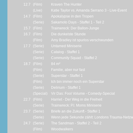
12.7
(Film)
Kraven The Hunter
(Live)
Katie Taylor vs. Amanda Serrano 3 - Live-Event
14.7
(Film)
Apokalypse in den Tropen
(Serie)
Sakamoto Days - Staffel 1 - Teil 2
15.7
(Film)
Trainwreck: Der Ballon-Junge
16.7
(Film)
Die dunkelste Stunde
(Film)
Amy Bradley ist spurlos verschwunden
17.7
(Serie)
Untamed Miniserie
(Serie)
Catalog - Staffel 1
(Serie)
Community Squad - Staffel 2
18.7
(Film)
84 m²
(Film)
Familie, aber nur fast
(Serie)
Superstar - Staffel 1
(Film)
Ich bin immer noch ein Superstar
(Serie)
Delirium - Staffel 1
(Special)
Vir Das: Fool Volume - Comedy-Special
22.7
(Film)
Harriet - Der Weg in die Freiheit
(Serie)
Trainwreck: P.I. Moms Miniserie
23.7
(Serie)
Briefe an die Zukunft - Staffel 1
(Serie)
Wenn jede Sekunde zählt: Londons Trauma-Netzwer
24.7
(Serie)
The Sandman - Staffel 2 - Teil 2
(Film)
Woodwalkers