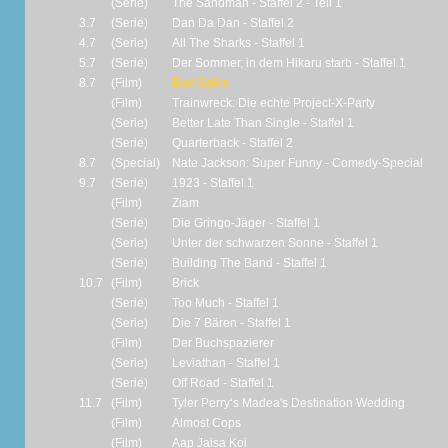
(Serie)
The Sandman - Staffel 2 - Teil 1
3.7
(Serie)
Dan Da Dan - Staffel 2
4.7
(Serie)
All The Sharks - Staffel 1
5.7
(Serie)
Der Sommer, in dem Hikaru starb - Staffel 1
8.7
(Film)
Bad Spies
(Film)
Trainwreck: Die echte Project-X-Party
(Serie)
Better Late Than Single - Staffel 1
(Serie)
Quarterback - Staffel 2
8.7
(Special)
Nate Jackson: Super Funny - Comedy-Special
9.7
(Serie)
1923 - Staffel 1
(Film)
Ziam
(Serie)
Die Gringo-Jäger - Staffel 1
(Serie)
Unter der schwarzen Sonne - Staffel 1
(Serie)
Building The Band - Staffel 1
10.7
(Film)
Brick
(Serie)
Too Much - Staffel 1
(Serie)
Die 7 Bären - Staffel 1
(Film)
Der Buchspazierer
(Serie)
Leviathan - Staffel 1
(Serie)
Off Road - Staffel 1
11.7
(Film)
Tyler Perry‘s Madea's Destination Wedding
(Film)
Almost Cops
(Film)
Aap Jaisa Koi