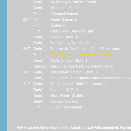
(Serie)
My Melody & Kuromi - Staffel 1
(Serie)
Hitmakers - Staffel 1
(Film)
A Normal Woman
25.7
(Film)
Happy Gilmore 2
(Film)
Yesterday
(Film)
Mean Girls - Der Girls Club
(Serie)
Trigger - Staffel 1
(Serie)
The Winning Try - Staffel 1
29.7
(Serie)
Trainwreck: Der Sturm auf Area 51 Miniserie
(Film)
Die fantastische Reise des Dr. Dolittle
(Serie)
WWE: Unreal - Staffel 1
(Special)
Dusty Slay: Wet Heat - Comedy-Special
30.7
(Serie)
Unsagbare Sünden - Staffel 1
(Serie)
Son Of Sam: Selbstporträt eines Serienmörders - St
31.7
(Serie)
The Sandman - Staffel 2 - Bonusfolge
(Serie)
Leanne - Staffel 1
(Serie)
Glass Heart - Staffel 1
(Serie)
Marked - Staffel 1
(Film)
Ein ehrliches Leben
Alle Angaben ohne Gewähr und Anspruch auf Vollständigkeit. Nachtr