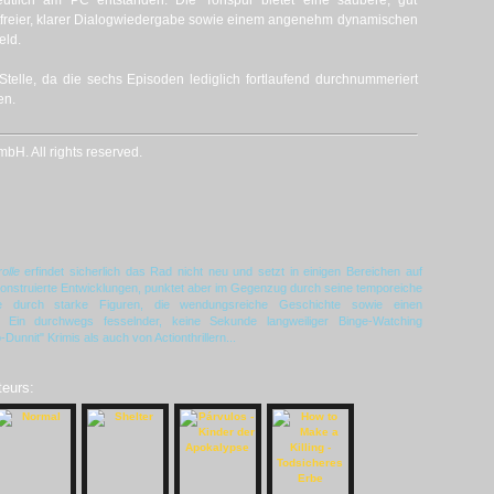
tlich am PC entstanden. Die Tonspur bietet eine saubere, gut
stfreier, klarer Dialogwiedergabe sowie einem angenehm dynamischen
eld.
Stelle, da die sechs Episoden lediglich fortlaufend durchnummeriert
en.
H. All rights reserved.
olle
erfindet sicherlich das Rad nicht neu und setzt in einigen Bereichen auf
onstruierte Entwicklungen, punktet aber im Gegenzug durch seine temporeiche
ie durch starke Figuren, die wendungsreiche Geschichte sowie einen
 Ein durchwegs fesselnder, keine Sekunde langweiliger Binge-Watching
unnit" Krimis als auch von Actionthrillern...
teurs: