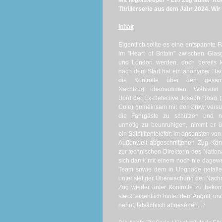
Mit
Nightsleeper - Ein Zug außer Kon
Thrillerserie aus dem Jahr 2024. Wir
Inhalt
Eigentlich sollte es eine entspannte F
im "Heart of Britain" zwischen Gla
und London werden, doch bereits k
nach dem Start hat ein anonymer Ha
die Kontrolle über den gesam
Nachtzug übernommen. Während
Bord der Ex-Detective Joseph Roag 
Cole) gemeinsam mit der Crew versu
die Fahrgäste zu schützen und ni
unnötig zu beunruhigen, nimmt er 
ein Satellitentelefon im ansonsten von
Außenwelt abgeschnittenen Zug Kon
zur technischen Direktorin des Nation
sich damit mit einem noch nie dagewe
Team sowie dem in Ungnade gefallene
unter stetiger Überwachung der Nachr
Zug wieder unter Kontrolle zu bekom
steckt eigentlich hinter dem Angriff, un
nennt, tatsächlich abgesehen...?