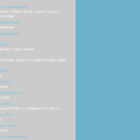
ere Schauspieler
 Ferns • Sharon Small • James Cosmo •
 Threlfall
uktionsland
britannien
uktionsjahr
hbuch
a Grace • Nick Leather
-Ton
ch Dolby Digital 5.1 • Englisch Dolby Digital
Bild
1
Extras
rette
Verkaufsstart
5.2026
ray-Ton
sch DTS-HD 5.1 • Englisch DTS-HD 5.1
ray-Bild
1
ray-Extras
rette
ray-Verkaufsstart