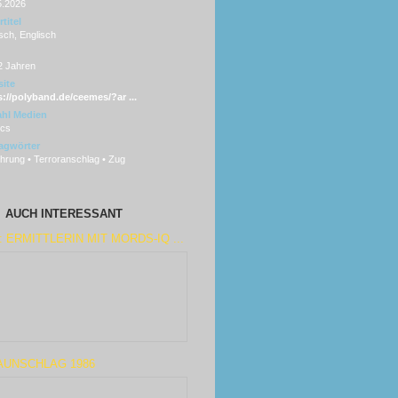
5.2026
titel
sch, Englisch
2 Jahren
ite
s://polyband.de/ceemes/?ar ...
hl Medien
scs
agwörter
hrung • Terroranschlag • Zug
AUCH INTERESSANT
: ERMITTLERIN MIT MORDS-IQ ...
AUNSCHLAG 1986