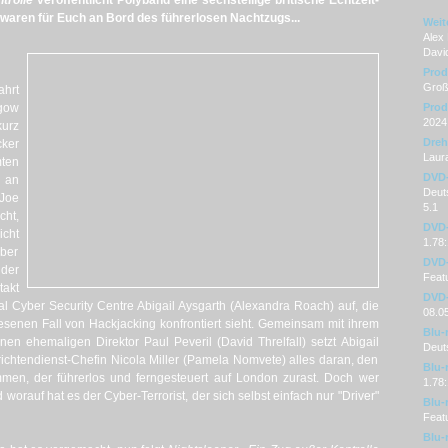
trolle
veröffentlicht Polyband eine sechsteilige britische Echtzeit-
 waren für Euch an Bord des führerlosen Nachtzugs...
Weit
Alex
David
Prod
Groß
ahrt
sgow
Prod
2024
urz
Dre
cker
Laur
ten
DVD
 an
Deuts
(Joe
5.1
cht,
DVD-
cht
1.78:
über
DVD-
 der
Featu
takt
DVD-
al Cyber Security Centre Abigail Aysgarth (Alexandra Roach) auf, die
08.0
senen Fall von Hackjacking konfrontiert sieht. Gemeinsam mit ihrem
Blu-
n ehemaligen Direktor Paul Peveril (David Threlfall) setzt Abigail
Deut
ichtendienst-Chefin Nicola Miller (Pamela Nomvete) alles daran, den
Blu-
men, der führerlos und ferngesteuert auf London zurast. Doch wer
1.78:
d worauf hat es der Cyber-Terrorist, der sich selbst einfach nur "Driver"
Blu-
Featu
Blu-