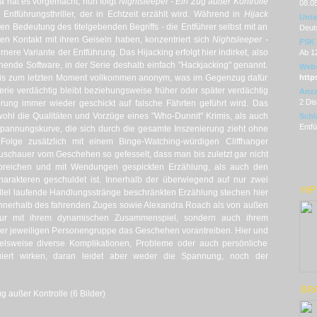
lba hat es vorgemacht, nun folgt
Nightsleeper - Ein Zug außer Kontrolle
08.0
ntführungsthriller, der in Echtzeit erzählt wird. Während in
Hijack
Unter
hen Bedeutung des titelgebenden Begriffs - die Entführer selbst mit an
Deut
en Kontakt mit ihren Geiseln haben, konzentriert sich
Nightsleeper -
FSK
nere Variante der Entführung. Das Hijacking erfolgt hier indirket, also
Ab 1
hende Software, in der Serie deshalb einfach "Hackjacking" genannt.
Webs
r bis zum letzten Moment vollkommen anonym, was im Gegenzug dafür
http
Serie verdächtig bleibt beziehungsweise früher oder später verdächtig
Anza
2 Di
rung immer wieder geschickt auf falsche Fährten geführt wird. Das
ohl die Qualitäten und Vorzüge eines "Who-Dunnit" Krimis, als auch
Schl
Entfü
pannungskurve, die sich durch die gesamte Inszenierung zieht ohne
Folge zusätzlich mit einem Binge-Watching-würdigen Cliffhanger
uschauer vom Geschehen so gefesselt, dass man bis zuletzt gar nicht
poreichen und mit Wendungen gespickten Erzählung, als auch den
harakteren geschuldet ist. Innerhalb der überwiegend auf nur zwei
HIP
llel laufende Handlungsstränge beschränkten Erzählung stechen hier
r innerhalb des fahrenden Zuges sowie Alexandra Roach als von außen
 nur mit ihrem dynamischen Zusammenspiel, sondern auch ihrem
rer jeweiligen Personengruppe das Geschehen vorantreiben. Hier und
elsweise diverse Komplikationen, Probleme oder auch persönliche
ert wirken, daran leidet aber weder die Spannung, noch der
BR
g außer Kontrolle (6 Bilder)