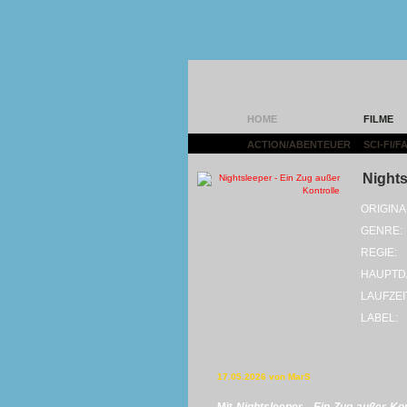
HOME
FILME
ACTION/ABENTEUER
|
SCI-FI/
Nights
ORIGINA
GENRE:
REGIE:
HAUPTD
LAUFZEI
LABEL:
17.05.2026 von MarS