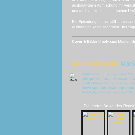
des fahrenden Zuges doch sehr deu
ausbalancierte Abmischung mit verlu
und auch räumlichen akustischen Umf
Ein Episodenguide entfällt an dieser 
wurden und keine separaten Titel trag
Cover & Bilder ©
polyband Medien Gmb
DAS FAZIT VON:
MarS
Nightsleeper - Ein Zug außer Kontr
gängige Klischees sowie etwas zu k
Echtzeit-Inszenierung ebenso w
hervorragenden Spannungsbogen.
Kandidat, sowohl für Fans von "Who-D
Die letzten Artikel des Redak