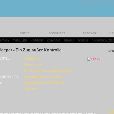
Unser Team
|
FAQ
|
Konta
SPIELE
SONSTIGES
PODCAST
HA
FANTASY
|
THRILLER
|
HORROR
|
KOMÖDIE
|
DRAMA
|
DOKUS
|
ANIMATION/ZEI
leeper - Ein Zug außer Kontrolle
BEW
LTITEL:
Nightsleeper
Thriller • Krimi
John Hayes • Jamie Magnus Stone
ARSTELLER:
Alexandra Roach • Joe Cole
T:
DVD (275 Min) • BD (275 Min)
Polyband
SE