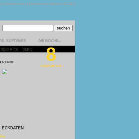
kt
|
Datenschutz
|
Impressum
|
Version 1.13.0.9
RD-/SOFTWARE
DIE WOCHE...
8
CHENTRICK
|
SERIE
|
ERTUNG
KOMFORTABEL
ECKDATEN
RIE