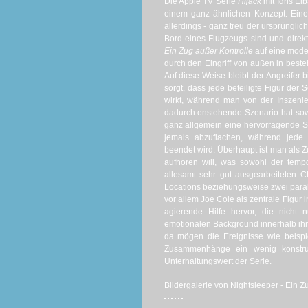
Die Apple TV Serie
Hijack
mit Idris E
einem ganz ähnlichen Konzept: Eine E
allerdings - ganz treu der ursprünglic
Bord eines Flugzeugs sind und direkt
Ein Zug außer Kontrolle
auf eine moder
durch den Eingriff von außen in beste
Auf diese Weise bleibt der Angreife
sorgt, dass jede beteiligte Figur der 
wirkt, während man von der Inszenie
dadurch enstehende Szenario hat sow
ganz allgemein eine hervorragende S
jemals abzuflachen, während jede 
beendet wird. Überhaupt ist man als Z
aufhören will, was sowohl der tem
allesamt sehr gut ausgearbeiteten C
Locations beziehungsweise zwei para
vor allem Joe Cole als zentrale Figu
agierende Hilfe hervor, die nicht
emotionalen Background innerhalb ih
da mögen die Ereignisse wie beispi
Zusammenhänge ein wenig konstrui
Unterhaltungswert der Serie.
Bildergalerie von Nightsleeper - Ein Zu