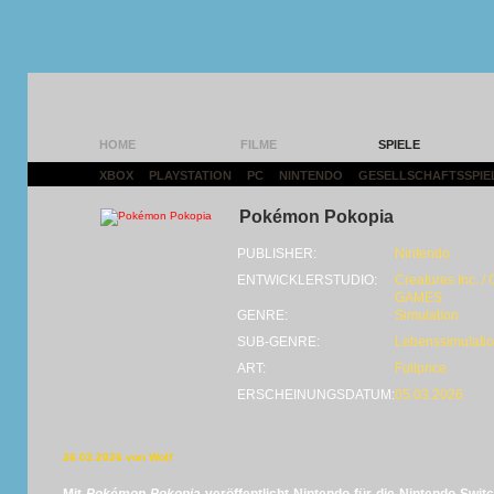
HOME
FILME
SPIELE
XBOX
|
PLAYSTATION
|
PC
|
NINTENDO
|
GESELLSCHAFTSSPIE
Pokémon Pokopia
PUBLISHER:
Nintendo
ENTWICKLERSTUDIO:
Creatures Inc. 
GAMES
GENRE:
Simulation
SUB-GENRE:
Lebenssimulati
ART:
Fullprice
ERSCHEINUNGSDATUM:
05.03.2026
26.03.2026 von Wolf