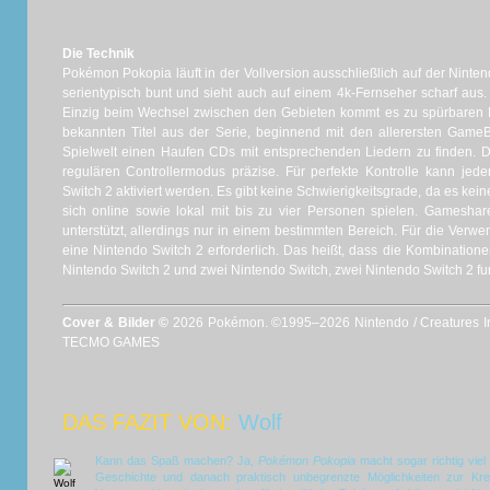
Die Technik
Pokémon Pokopia läuft in der Vollversion ausschließlich auf der Nintend
serientypisch bunt und sieht auch auf einem 4k-Fernseher scharf aus. De
Einzig beim Wechsel zwischen den Gebieten kommt es zu spürbaren L
bekannten Titel aus der Serie, beginnend mit den allerersten GameB
Spielwelt einen Haufen CDs mit entsprechenden Liedern zu finden. Di
regulären Controllermodus präzise. Für perfekte Kontrolle kann je
Switch 2 aktiviert werden. Es gibt keine Schwierigkeitsgrade, da es kein
sich online sowie lokal mit bis zu vier Personen spielen. Gameshar
unterstützt, allerdings nur in einem bestimmten Bereich. Für die Verwe
eine Nintendo Switch 2 erforderlich. Das heißt, dass die Kombinatione
Nintendo Switch 2 und zwei Nintendo Switch, zwei Nintendo Switch 2 fun
Cover & Bilder ©
2026 Pokémon. ©1995–2026 Nintendo / Creatures I
TECMO GAMES
DAS FAZIT VON:
Wolf
Kann das Spaß machen? Ja,
Pokémon Pokopia
macht sogar richtig viel
Geschichte und danach praktisch unbegrenzte Möglichkeiten zur Kreat