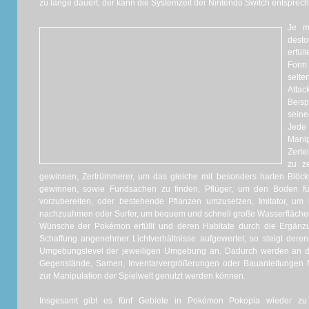
zu lange dauert, der kann die Systemzeit der Nintendo Switch entsprec
Je m
dest
erfül
Form 
selt
Atta
Beis
seine
Jede
Manip
Zerte
zu z
gewinnen, Zertrümmerer, um das gleiche mit besonders harten Blöck
gewinnen, sowie Fundsachen zu finden, Pflüger, um den Boden f
vorzubereiten, oder bestehende Pflanzen umzusetzen, Imitator, um 
nachzuahmen oder Surfer, um bequem und schnell große Wasserfläch
Wünsche der Pokémon erfüllt und deren Habitate durch die Ergän
Schaffung angenehmer Lichtverhältnisse aufgewertet, so steigt dere
Umgebungslevel der jeweiligen Umgebung an. Dadurch werden an 
Gegenstände, Samen, Inventarvergrößerungen oder Bauanleitungen fr
zur Manipulation der Spielwelt genutzt werden können.
Insgesamt gibt es fünf Gebiete in Pokémon Pokopia wieder zu 