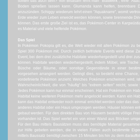
sollten das auch sein? Von Bisasam lernt man "Blattwerk", eine "Att
Boden sprießen lassen kann. Glumanda kann helfen, brennbare D
anzuzünden. Schiggy wiederum lehrt einen "Aquaknarre", womit vert
Erde wieder zum Leben erweckt werden können, sowie brennende Din
können. Das erste große Ziel ist es, das Pokémon-Center in Kargwüsti
es Material und viele helfende Pokémon.
Das Spiel
In Pokémon Pokopia gilt es, die Welt wieder mit allen Pokémon zu b
Spiel 300 Pokémon mit. Durch zeitlich befristete Events wird diese Zah
Event, bei dem drei zusätzliche Habitate wiederhergestellt und drei 
können. Habitate werden wiederhergestellt, indem Möbel, wie Tische 
Büsche oder Bäume, oder sonstige Gegenstände in einer best
vorgesehen arrangiert werden. Gelingt dies, so besteht eine Chance,
vordefinierte Pokémon anzieht. Welches Pokémon erscheinen wird, is
Wahrscheinlichkeit, die von "häufig" bis "extrem selten" reicht, sowi
Jedes Pokémon kann nur einmal erscheinen. Hat ein Pokémon ein Hab
Habitat keine weiteren Pokémon mehr angelockt werden. Kann ein Ha
kann das Habitat entweder noch einmal errichtet werden oder das das
anderes Habitat oder ein Haus umgezogen werden. Häuser können entw
gebaut werden. Für den direkten Bau von Häusern besteht völlige Freih
vorhanden ist. Das Spiel wertet ein von einer Wand aus Blöcken umge
Für den Bau mittels Bausätzen muss das benötigte Material gesam
zur Hilfe gebeten werden, die in vielen Fällen auch bestimmte Ei
mittels Baussatz benötigt zwischen 15 Minuten bis hin zu dem darauffo