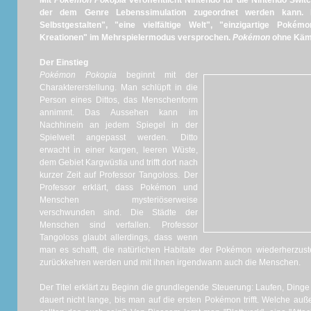
Mit
Pokémon Pokopia
veröffentlicht Nintendo für die Nintendo Swit
der dem Genre Lebenssimulation zugeordnet werden kann.
Selbstgestalten", "eine vielfältige Welt", "einzigartige Pok
Kreationen" im Mehrspielermodus versprochen.
Pokémon
ohne Käm
Der Einstieg
Pokémon Pokopia
beginnt mit der
Charaktererstellung. Man schlüpft in die
Person eines Dittos, das Menschenform
annimmt. Das Aussehen kann im
Nachhinein an jedem Spiegel in der
Spielwelt angepasst werden. Ditto
erwacht in einer kargen, leeren Wüste,
dem Gebiet Kargwüstia und trifft dort nach
kurzer Zeit auf Professor Tangoloss. Der
Professor erklärt, dass Pokémon und
Menschen mysteriöserweise
verschwunden sind. Die Städte der
Menschen sind verfallen. Professor
Tangoloss glaubt allerdings, dass wenn
man es schafft, die natürlichen Habitate der Pokémon wiederherzus
zurückkehren werden und mit ihnen irgendwann auch die Menschen.
Der Titel erklärt zu Beginn die grundlegende Steuerung: Laufen, Dinge
dauert nicht lange, bis man auf die ersten Pokémon trifft. Welche a