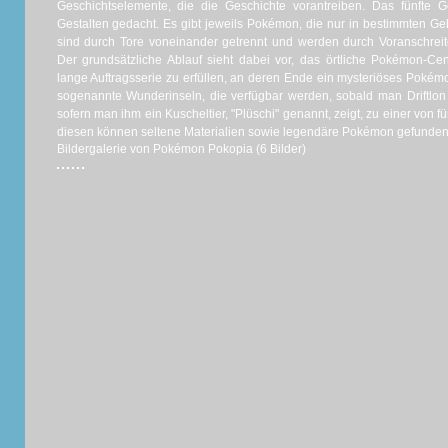
Geschichtselemente, die die Geschichte vorantreiben. Das fünfte Ge
Gestalten gedacht. Es gibt jeweils Pokémon, die nur in bestimmten Geb
sind durch Tore voneinander getrennt und werden durch Voranschreite
Der grundsätzliche Ablauf sieht dabei vor, das örtliche Pokémon-C
lange Auftragsserie zu erfüllen, an deren Ende ein mysteriöses Pokémo
sogenannte Wunderinseln, die verfügbar werden, sobald man Driftlon g
sofern man ihm ein Kuscheltier, "Plüschi" genannt, zeigt, zu einer von 
diesen können seltene Materialien sowie legendäre Pokémon gefunde
Bildergalerie von Pokémon Pokopia (6 Bilder)