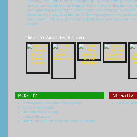
Vertonung bietet insbesondere für langjährige Pokémon-Anhänger viel Nost
integriert den Mausmodus der Nintendo Switch 2 sinnvoll. Einziger Wermu
ist bei praktisch unbegrenztem Speicherplatz noch immer eine künstliche 
Verwalten von Lagertruhen über die Gebiete hinweg kann man gut verzich
eine angenehme Überraschung und möglicherweise eines der besten Poké
Kämpfe.
Die letzten Artikel des Redakteurs:
POSITIV
NEGATIV
Motivierende Geschichte und Aufgaben
Künstlich beg
Bunte, scharfe Grafik
Nostalgische Vertonung
Präzise Steuerung
Nahezu unbegrenzte Möglichkeiten zur Kreativität