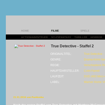
HOME
FILME
SPIELE
ACTION/ABENTEUER
|
SCI-FI/FANTASY
|
THRILLER
|
HORROR
|
True Detective - Staffel 2
ORIGINALTITEL:
True Detective -
GENRE:
Drama-Krimi-Ser
REGIE:
Verschiedene R
HAUPTDARSTELLER:
Colin Farrell
LAUFZEIT:
DVD (483 Min) •
LABEL:
Warner Home V
21.01.2016 von Panikmike