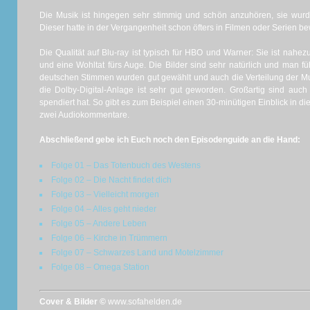
Die Musik ist hingegen sehr stimmig und schön anzuhören, sie wurd
Dieser hatte in der Vergangenheit schon öfters in Filmen oder Serien be
Die Qualität auf Blu-ray ist typisch für HBO und Warner: Sie ist nahezu
und eine Wohltat fürs Auge. Die Bilder sind sehr natürlich und man fühl
deutschen Stimmen wurden gut gewählt und auch die Verteilung der Mus
die Dolby-Digital-Anlage ist sehr gut geworden. Großartig sind auch
spendiert hat. So gibt es zum Beispiel einen 30-minütigen Einblick in d
zwei Audiokommentare.
Abschließend gebe ich Euch noch den Episodenguide an die Hand:
Folge 01 – Das Totenbuch des Westens
Folge 02 – Die Nacht findet dich
Folge 03 – Vielleicht morgen
Folge 04 – Alles geht nieder
Folge 05 – Andere Leben
Folge 06 – Kirche in Trümmern
Folge 07 – Schwarzes Land und Motelzimmer
Folge 08 – Omega Station
Cover & Bilder ©
www.sofahelden.de