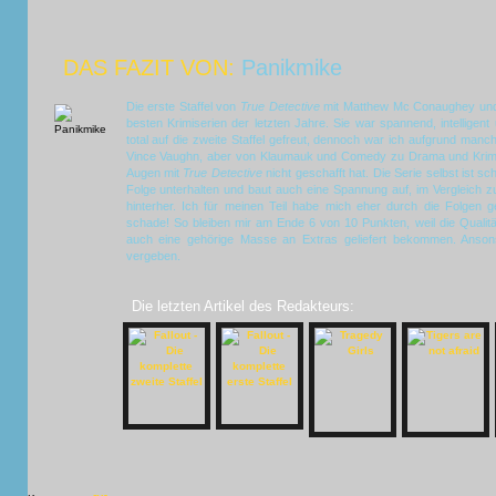
DAS FAZIT VON:
Panikmike
Die erste Staffel von
True Detective
mit Matthew Mc Conaughey und 
besten Krimiserien der letzten Jahre. Sie war spannend, intellige
total auf die zweite Staffel gefreut, dennoch war ich aufgrund man
Vince Vaughn, aber von Klaumauk und Comedy zu Drama und Krimi i
Augen mit
True Detective
nicht geschafft hat. Die Serie selbst ist s
Folge unterhalten und baut auch eine Spannung auf, im Vergleich zur
hinterher. Ich für meinen Teil habe mich eher durch die Folgen g
schade! So bleiben mir am Ende 6 von 10 Punkten, weil die Qualitä
auch eine gehörige Masse an Extras geliefert bekommen. Ansons
vergeben.
Die letzten Artikel des Redakteurs: