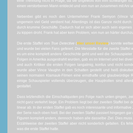
eine Trennung nicht in Frage, da sie ungewollt von ihm schwanger ist.
einen verstorbenen Mann entdeckt und von nun an zusammen mit Ani un
Nebenbei gibt es noch den Unternehmer Frank Semyon (Vince Vau
ungemein viel Geld verdient hat. Allerdings ist das Ganze nicht durch
durch krumme Geschäfte. Dadurch hat er sich aber auch sein eigenes 
zu kippen droht. Frank hat aber kein Problem, von nun an härter durch
Die erste Staffel von
True Detective
(
Hier unser Review
) konnte weltwe
und wurde bei vielen Fans gefeiert. Die Messlatte für die zweite Staffe
es um eine komplett andere Geschichte geht und weil die Schauspieler 
Folgen in Amerika ausgestrahlt wurden, gab es im Internet und bei diver
und auch Kritiker die ersten Folgen langatmig, konfus und nicht son
wurde aber Vince Vaughn in den Schatten gestellt und heiß diskutier
seinen normalen Klamauk-Filmen eine ernsthafte und glaubwürdige R
einige Schauspieler vollends überzeugen, die Hauptrollen sind aller
gestaltet.
Dass letztendlich die Einschaltquoten pro Folge nach unten gingen, ze
nicht ganz verkehrt liege. Ein Problem liegt bei der zweiten Staffel bei 
linear ab. In der ersten Staffel gab es noch interessante und informati
der Serie nach oben hielt. Bei der zweiten Staffel passiert hingegen gar 
Figuren komplett anders, dennoch haben alle dasselbe Ziel. Dies muss n
Erzählweise der zweiten Staffel aber nicht sonderlich gefallen. Es feh
was die erste Staffel hatte.