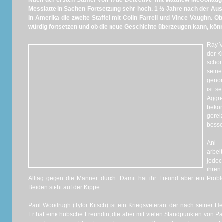
Nach der ersten Staffel von
True Detective
mit Matthew McConaugh
Messlatte in Sachen Fortsetzung sehr hoch. 1 ½ Jahre nach der Aus
in Amerika die zweite Staffel mit Colin Farrell und Vince Vaughn. O
würdig fortsetzen und ob die neue Geschichte überzeugen kann, könn
Ray Ve
der K
schon
sein
geno
ist s
Aggre
bekom
gerei
besse
Ani 
arbei
jedoc
ihren
Alltag gegen die Männer durch. Damit hat ihr Freund aber ein Pro
Beiden steht auf der Kippe.
Paul Woodrugh (Tylor Kitsch) ist ein Kriegsveteran, der nach seiner Hei
Er hat eine hübsche Freundin, die aber mit vielen Standpunkten von 