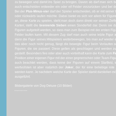
zu bewegen und damit ins Spiel zu bringen. Davon ab darf man sich be
auch entscheiden entweder ein oder elf Felder vorzurücken und bei 
Bei der
Plus-Minus-vier
darf der Spieler entscheiden, ob er mit seiner
oder rückwärts laufen möchte. Dabei bietet es sich vor allem für Figure
an, diese Karte zu spielen, steht man doch dann direkt vor seinen Zielf
Karten, stellt die
brennende Sieben
einen Sonderfall dar. Denn sie da
Figuren aufgeteilt werden, so dass man zum Beispiel mit der ersten Figu
Felder laufen kann. Mit diesem Zug darf man auch seine letzte Figur 
dann die Figur seines Mitspielers weiterbewegen, bis man auf wieder 
das aber noch nicht genug, fängt die bewegte Figur beim Vorlaufen 
Figuren, die sie passiert. Diese gelten als geschlagen und werden zu
gestellt. Besonders fies oder aber auch vorteilhaft kann die Karte zum
F
Position einer eigenen Figur mit der einer gegnerischen oder Team-Figu
auch beachtet werden, dass keine der Figuren auf einem Startfeld, i
wertvollsten ist aber natürlich der
Joker
, der für eine beliebige rot
werden kann. Je nachdem welche Karte der Spieler damit darstellen mö
ausgeführt.
Bildergalerie von Dog Deluxe (10 Bilder)