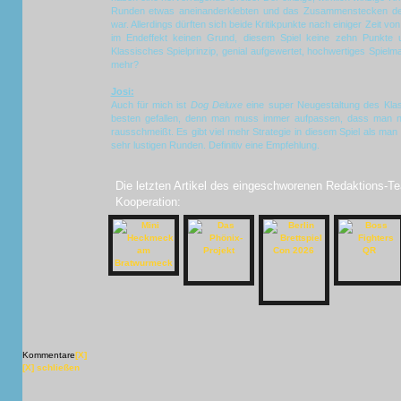
Runden etwas aneinanderklebten und das Zusammenstecken der
war. Allerdings dürften sich beide Kritikpunkte nach einiger Zeit von
im Endeffekt keinen Grund, diesem Spiel keine zehn Punkte
Klassisches Spielprinzip, genial aufgewertet, hochwertiges Spielm
mehr?
Josi:
Auch für mich ist
Dog Deluxe
eine super Neugestaltung des Klas
besten gefallen, denn man muss immer aufpassen, dass man nich
rausschmeißt. Es gibt viel mehr Strategie in diesem Spiel als ma
sehr lustigen Runden. Definitiv eine Empfehlung.
Die letzten Artikel des eingeschworenen Redaktions-Te
Kooperation:
Kommentare
[X]
[X] schließen