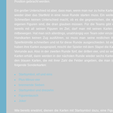
Position gebracht werden.
Ein großer Unterschied ist aber, dass man, wenn man nur zu hohe Karte
wieder über das Startfeld in eine neue Runde starten muss. Ein weit
Schmeißen keinen Unterschied macht, ob es die gegnerischen, die
eigenen Figuren sind, die dran glauben müssen. Für die Teams gibt e
bereits mit all seinen Figuren im Ziel, darf man mit seinen Kar
mitbewegen. Hat man sich allerdings, unabhängig von Team oder einzel
Handkarten keinen Zug ausführen, so muss man seine restlichen K
Spielfeldmitte schmeißen und ist für diese Runde ausgeschieden. Ist e
haben ihre Karten ausgespielt, mischt der Spieler mit dem Stapel die Kar
Vorrunde aus. Also in der zweiten Runde fünf, der dritten vier, und so we
Karten erhält, dann werden in der nächsten Runde wieder sechs Karte
den blauen Karten, die mit ihrer Zahl die Felder angeben, die man (e
folgende Sonderkarten:
Startsymbol, elf und eins
Plus-Minus-vier
brennende Sieben
Startsymbol und dreizehn
Figurentausch
Joker
Wie bereits erwähnt, dienen die Karten mit Startsymbol dazu, eine Figu