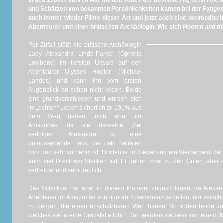
In den 1980er Jahren war
Indiana Jones
der absolute Hit, denn Aben
und Schätzen von bekannten Persönlichkeiten kamen bei der Fangeme
auch immer wieder Filme dieser Art und jetzt auch eine neumodisc
Abenteurer und einer britischen Archäologin. Wie sich
Hooten and t
Per Zufall stößt die britische Archäologin
Lady Alexandra Lindo-Parker (Ophelia
Lovibond) im tiefsten Urwald auf den
Abenteurer Ulysses Hooten (Michael
Landes) und kann ihn vom ersten
Augenblick an schon nicht leiden. Beide
sind grundverschieden und würden sich
im „echten“ Leben sicherlich zu 101% aus
dem Weg gehen, nicht aber im
Amazonas, da sie dasselbe Ziel
verfolgen. Alexandra ist eine
gutaussehende Lady, die bald heiraten
wird und sehr vornehm ist. Hooten ist im Gegenzug ein Weiberheld, der
auch viel Dreck am Stecken hat. Er gehört zwar zu den Guten, aber s
vertretbar und sehr fraglich.
Das Schicksal hat aber in diesem Moment zugeschlagen, da Alexan
Abenteuer im Amazonas von nun an zusammenzuarbeiten, um verschi
zu bergen, die einen unschätzbaren Wert haben. So finden beide zu
welches sie in eine Grabstätte führt. Dort werden sie zwar von einem 