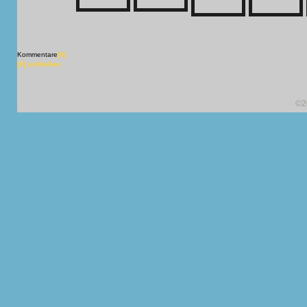
Kommentare
[X]
[X] schließen
©2