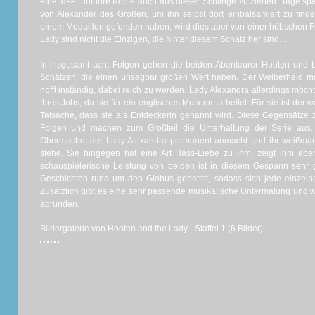
eine Idee, um ihre Köpfe auch aus dieser Schlinge zu ziehen. Tage sp
von Alexander des Großen, um ihn selbst dort einbalsamiert zu fin
einem Medaillon gefunden haben, wird dies aber von einer hübschen F
Lady sind nicht die Einzigen, die hinter diesem Schatz her sind…
In insgesamt acht Folgen gehen die beiden Abenteurer Hooten und 
Schätzen, die einen unsagbar großen Wert haben. Der Weiberheld mac
hofft inständig, dabei reich zu werden. Lady Alexandra allerdings mö
ihres Jobs, da sie für ein englisches Museum arbeitet. Für sie ist der 
Tatsache, dass sie als Entdeckerin genannt wird. Diese Gegensätze z
Folgen und machen zum Großteil die Unterhaltung der Serie aus.
Obermacho, der Lady Alexandra permanent anmacht und ihr weißmac
stehe. Sie hingegen hat eine Art Hass-Liebe zu ihm, zeigt ihm aber
schauspielerische Leistung von beiden ist in diesem Gespann sehr 
Geschichten rund um den Globus gebettet, sodass sich jede einzeln
Zusätzlich gibt es eine sehr passende musikalische Untermalung und w
abrunden.
Bildergalerie von Hooten and the Lady - Staffel 1 (6 Bilder)