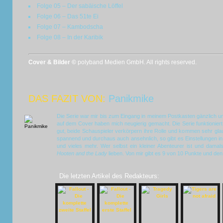
Folge 05 – Der sabäische Löffel
Folge 06 – Das 51te Ei
Folge 07 – Kambodscha
Folge 08 – In der Karibik
Cover & Bilder ©
polyband Medien GmbH. All rights reserved.
DAS FAZIT VON:
Panikmike
Die Serie war mir bis zum Eingang in meinem Postkasten gänzlich u
auf dem Cover haben mich neugierig gemacht. Die Serie funktioni
gut, beide Schauspieler verkörpern ihre Rolle und kommen sehr glau
spannend und durchaus auch ansehnlich, so gibt es Einstellungen i
und vieles mehr. Wer selbst ein kleiner Abenteurer ist und dama
Hooten and the Lady
lieben. Von mir gibt es 9 von 10 Punkte und de
Die letzten Artikel des Redakteurs: