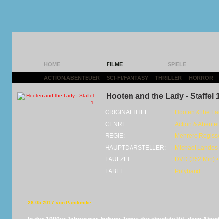
HOME
FILME
SPIELE
ACTION/ABENTEUER
|
SCI-FI/FANTASY
|
THRILLER
|
HORROR
|
Hooten and the Lady - Staffel 
ORIGINALTITEL:
Hooten & the La
GENRE:
Action & Abente
REGIE:
Mehrere Regiss
HAUPTDARSTELLER:
Michael Landes
LAUFZEIT:
DVD (352 Min) •
LABEL:
Polyband
26.05.2017 von Panikmike