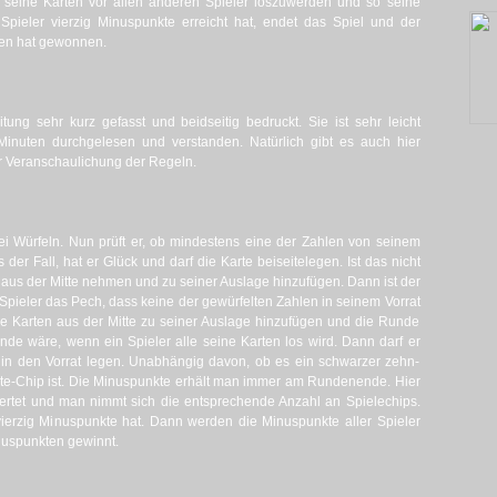
seine Karten vor allen anderen Spieler loszuwerden und so seine
pieler vierzig Minuspunkte erreicht hat, endet das Spiel und der
ten hat gewonnen.
ung sehr kurz gefasst und beidseitig bedruckt. Sie ist sehr leicht
Minuten durchgelesen und verstanden. Natürlich gibt es auch hier
zur Veranschaulichung der Regeln.
drei Würfeln. Nun prüft er, ob mindestens eine der Zahlen von seinem
 der Fall, hat er Glück und darf die Karte beiseitelegen. Ist das nicht
e aus der Mitte nehmen und zu seiner Auslage hinzufügen. Dann ist der
 Spieler das Pech, dass keine der gewürfelten Zahlen in seinem Vorrat
lle Karten aus der Mitte zu seiner Auslage hinzufügen und die Runde
nde wäre, wenn ein Spieler alle seine Karten los wird. Dann darf er
 in den Vorrat legen. Unabhängig davon, ob es ein schwarzer zehn-
kte-Chip ist. Die Minuspunkte erhält man immer am Rundenende. Hier
ertet und man nimmt sich die entsprechende Anzahl an Spielechips.
vierzig Minuspunkte hat. Dann werden die Minuspunkte aller Spieler
nuspunkten gewinnt.