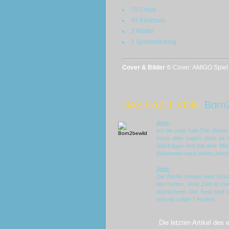
70 Chips
43 Kärtchen
3 Würfel
1 Spielanleitung
Cover & Bilder ©
Cover: AMIGO Spiel 
DAS FAZIT VON:
Born
Alex:
Ich bin zwar kein Fan davo
muss aber sagen, dass es 
übertragen und hat eine Mi
Bekannten nach vielen Jahren
Josi:
Die Würfel bringen eine Glü
den Karten. Jede Zahl ist zw
ausrechnen. Der Rest sind L
von mir solide 7 Punkte.
Die letzten Artikel des