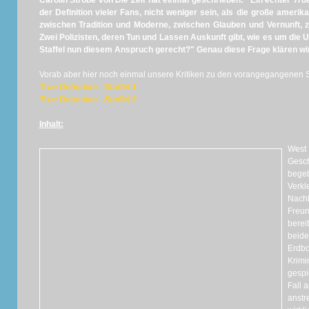
Carolin Ströbe von
Die Zeit
hat einmal geschrieben: "Ein echter
Tru
der Definition vieler Fans, nicht weniger sein, als die große amer
zwischen Tradition und Moderne, zwischen Glauben und Vernunft, 
Zwei Polizisten, deren Tun und Lassen Auskunft gibt, wie es um die US
Staffel nun diesem Anspruch gerecht?"
Genau diese Frage klären wir
Vorab aber hier noch einmal unsere Kritiken zu den vorangegangenen St
True Detective - Staffel 1
True Detective - Staffel 2
Inhalt:
West 
Gesc
beg
Verk
Nachb
Freu
berei
beid
Erd
Krimi
gespi
Fall 
anstr