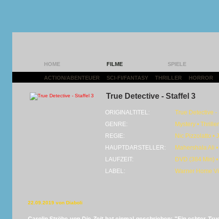
HOME
FILME
SPIELE
ACTION/ABENTEUER
|
SCI-FI/FANTASY
|
THRILLER
|
HORROR
|
True Detective - Staffel 3
ORIGINALTITEL:
True Detective -
GENRE:
Mystery • Thrille
REGIE:
Nic Pizzolatto •
HAUPTDARSTELLER:
Mahershala Ali 
LAUFZEIT:
DVD (384 Min) •
LABEL:
Warner Home V
22.09.2019 von Diaboli