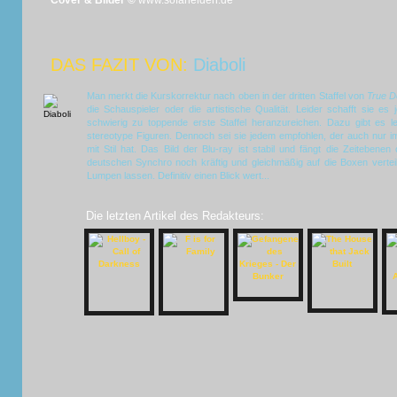
Cover & Bilder ©
www.sofahelden.de
DAS FAZIT VON:
Diaboli
Man merkt die Kurskorrektur nach oben in der dritten Staffel von
True D
die Schauspieler oder die artistische Qualität. Leider schafft sie e
schwierig zu toppende erste Staffel heranzureichen. Dazu gibt es l
stereotype Figuren. Dennoch sei sie jedem empfohlen, der auch nur 
mit Stil hat. Das Bild der Blu-ray ist stabil und fängt die Zeitebenen
deutschen Synchro noch kräftig und gleichmäßig auf die Boxen verteil
Lumpen lassen. Definitiv einen Blick wert...
Die letzten Artikel des Redakteurs: