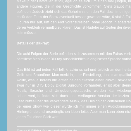
Makeup der Darsteller ist toll, egal ob es sich um einen mal jungen,
andere Figuren, die in der Geschichte vorkommen. Stets glaubt man
befinden. Jedoch zieht sich das Geheimnis um den Fall doch in einige
es für den Fluss der Show eventuell besser gewesen wäre, 6 statt 8 Fo
Figuren nur auf, um den Plot voranzutreiben, ohne jedoch in später
deren Verbleib vernünftig zu klären. Das ist Hudelei auf Seiten der div
sein müsste.
Details der Blu-ray:
Die acht Folgen der Serie befinden sich zusammen mit den Extras verte
sämtliche Menüs der Blu-ray ausschließlich in englischer Sprache vorh
Das Bild ist auf jeden Fall toll, knackig scharf und farblich an den h
Gelb- und Brauntöne. Man merkt in jeder Einstellung, dass man qualita
wollte, was ja bereits die ersten beiden Staffeln eindrucksvoll bewie
zwar nur in DTS Dolby Digital Surround vorhanden, er ist aber denn
Musik, Sprache und Umgebungsgeräusche werden klar wiederge
sehenswert, befindet sich doch eine verlängerte Version der letzte
Featurettes über die verwendete Musik, das Design der Zeitebenen u
bei einer Show wie dieser würde ich mir immer einen Audiokommen
Hintergründe und ursprünglichen Ideen leitet. Aber man kann eben nich
jeden Fall einen Blick wert.