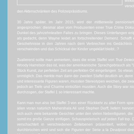
wirk
versc
den Aktenschränken des Polizeipräsidiums.
30 Jahre später, im Jahr 2015, wird der mittlerweile pensioni
angesprochen: diesmal aber vom Produzenten einer True Crime Dokumen
Dunkel des jahrzehntealten Falles zu bringen. Dieses Unterfangen ent
als gedacht, denn Wayne leidet an fortschreitender Demenz. Schafft e
Geschehnisse in den Jahren nach dem Verbrechen ins Gedächtnis z
verschwinden und das Schicksal der Kinder ungeklärt bleibt...?
Zuallererst sollte man anmerken, dass die erste Staffel von
True Detec
Woody Harrelson das ist, was der amerikanische Sprachgebrauch als "Li
Stück Kunst, zur perfekten Zeit am perfekten Ort eingefangen. So etwas 
unmöglich. Das merkte man dann der zweiten Staffel deutlich an, denn 
und interessante Figuren waren, mussten Stereotypen weichen, die zwa
jedoch an Tiefe und Charme einbüßen mussten. Auch die Story war n
durchzogen, der Staffel 1 so interessant machte.
Kann man nun also bei Staffel 3 von einer Rückkehr zu alter Form spr
allen voran natürlich Mahershala Ali und Stephen Dorff, liefern herv
sich auch viele bekannte Gesichter unter den vielen Nebenfiguren, die
somit ins große Ganze einfügen. Schauspielerisch auf jeden Fall top. 
verschachtelt in verschiedenen Zeitebenen präsentiert, wobei 
durchbrochen wird und sich die Figuren der Serie a la
Deadpool
dir