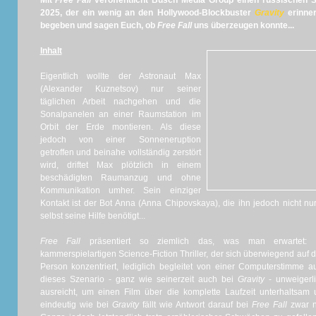
Mit
Free Fall
veröffentlicht Busch Media Group einen russischen S
2025, der ein wenig an den Hollywood-Blockbuster
Gravity
erinner
begeben und sagen Euch, ob
Free Fall
uns überzeugen konnte...
Inhalt
Eigentlich wollte der Astronaut Max
(Alexander Kuznetsov) nur seiner
täglichen Arbeit nachgehen und die
Sonalpanelen an einer Raumstation im
Orbit der Erde montieren. Als diese
jedoch von einer Sonneneruption
getroffen und beinahe vollständig zerstört
wird, driftet Max plötzlich in einem
beschädigten Raumanzug und ohne
Kommunikation umher. Sein einziger
Kontakt ist der Bot Anna (Anna Chipovskaya), die ihn jedoch nicht nur
selbst seine Hilfe benötigt...
Free Fall
präsentiert so ziemlich das, was man erwartet: Ei
kammerspielartigen Science-Fiction Thriller, der sich überwiegend auf
Person konzentriert, lediglich begleitet von einer Computerstimme au
dieses Szenario - ganz wie seinerzeit auch bei
Gravity
- unweigerl
ausreicht, um einen Film über die komplette Laufzeit unterhaltsa
eindeutig wie bei
Gravity
fällt wie Antwort darauf bei
Free Fall
zwar n