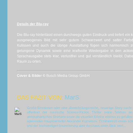
Details der Blu-ray
Die Blu-ray hinterlässt einen durchwegs guten Eindruck und liefert ein 
ausgewogenes Bild mit sehr gutem Schwarzwert und satter Farbdar
Kulissen und auch die übrige Ausstattung fügen sich harmonisch 
gelungene Dynamik sowie eine kraftvolle Wiedergabe in den actio
Sprachausgabe stets klar, verlustfrei und gut verständlich bleibt. Dab
Raum zu orten.
Cover & Bilder ©
Busch Media Group GmbH
DAS FAZIT VON:
MarS
Große Emotionen oder eine abwechslungsreiche, neuartige Story sucht
offenbart der russische Science-Fiction Thriller seine Stärken a
atmosphärisches Szenario sowie die visuellen Effekte ebenso zu gefallen
agierenden Hauptdarsteller Alexander Kuznetsov. Erzählerisch etwas sc
und der hochwertigen Inszenierung aber durchaus einen Blick wert...