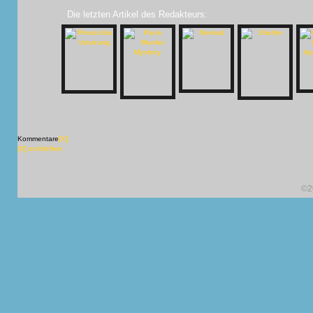
Die letzten Artikel des Redakteurs:
Kommentare
[X]
[X] schließen
©2