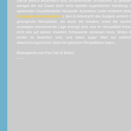
Ganze jedoch letztendlich trotz erzählerischer Schwächen zu gefallen
weniger der auf Dauer doch recht repetitiv augefallenen Handlung,
agierenden Hauptdarsteller Alexander Kuznetsov (unter anderem bek
Dumbledores Geheimnisse
), den in Anbetracht des Budgets wirklich
gelungenen Atmosphäre, die durch die Isolation sowie die durc
ausweglos erscheinende Lage erzeugt wird, was im Gesamtbild immerh
nicht rein auf seinen visuellen Schauwerte verlassen muss. Wobei 
positiv zu bewerten sind, und dabei sogar Wert auf authenti
abwechslungsreiches Spiel mit optischen Perspektiven legen...
Bildergalerie von Free Fall (5 Bilder)