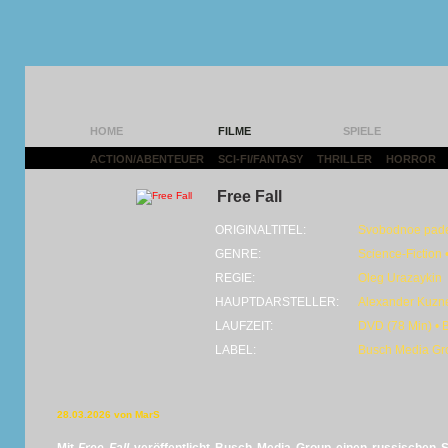
HOME
FILME
SPIELE
ACTION/ABENTEUER
|
SCI-FI/FANTASY
|
THRILLER
|
HORROR
|
Free Fall
ORIGINALTITEL:
Svobodnoe pad
GENRE:
Science-Fiction •
REGIE:
Oleg Urazaykin
HAUPTDARSTELLER:
Alexander Kuzn
LAUFZEIT:
DVD (78 Min) • 
LABEL:
Busch Media Gr
28.03.2026 von MarS