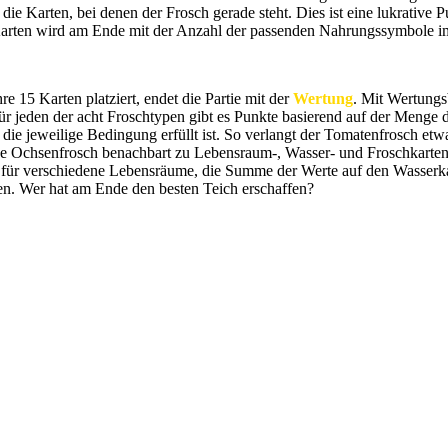
ie Karten, bei denen der Frosch gerade steht. Dies ist eine lukrative 
rten wird am Ende mit der Anzahl der passenden Nahrungssymbole im e
re 15 Karten platziert, endet die Partie mit der
Wertung
. Mit Wertungs
ür jeden der acht Froschtypen gibt es Punkte basierend auf der Menge
 die jeweilige Bedingung erfüllt ist. So verlangt der Tomatenfrosch etw
e Ochsenfrosch benachbart zu Lebensraum-, Wasser- und Froschkarten
ür verschiedene Lebensräume, die Summe der Werte auf den Wasserkar
n. Wer hat am Ende den besten Teich erschaffen?