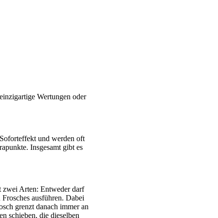
 einzigartige Wertungen oder
Soforteffekt und werden oft
apunkte. Insgesamt gibt es
t zwei Arten: Entweder darf
n Frosches ausführen. Dabei
rosch grenzt danach immer an
n schieben, die dieselben