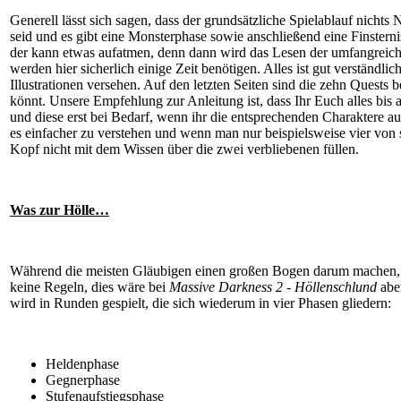
Generell lässt sich sagen, dass der grundsätzliche Spielablauf nichts N
seid und es gibt eine Monsterphase sowie anschließend eine Finste
der kann etwas aufatmen, denn dann wird das Lesen der umfangreiche
werden hier sicherlich einige Zeit benötigen. Alles ist gut verständli
Illustrationen versehen. Auf den letzten Seiten sind die zehn Quests
könnt. Unsere Empfehlung zur Anleitung ist, dass Ihr Euch alles bis 
und diese erst bei Bedarf, wenn ihr die entsprechenden Charaktere aus
es einfacher zu verstehen und wenn man nur beispielsweise vier von 
Kopf nicht mit dem Wissen über die zwei verbliebenen füllen.
Was zur Hölle…
Während die meisten Gläubigen einen großen Bogen darum machen, beg
keine Regeln, dies wäre bei
Massive Darkness 2 - Höllenschlund
aber
wird in Runden gespielt, die sich wiederum in vier Phasen gliedern:
Heldenphase
Gegnerphase
Stufenaufstiegsphase