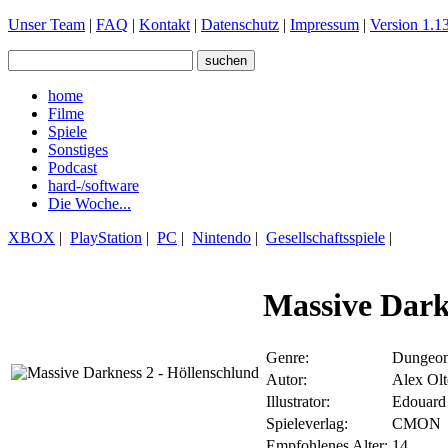
Unser Team
|
FAQ
|
Kontakt
|
Datenschutz
|
Impressum
|
Version 1.13
home
Filme
Spiele
Sonstiges
Podcast
hard-/software
Die Woche...
XBOX
|
PlayStation
|
PC
|
Nintendo
|
Gesellschaftsspiele
|
Massive Dark
Genre:
Dungeon 
Autor:
Alex Olt
Illustrator:
Edouard 
Spieleverlag:
CMON
Empfohlenes Alter:
14