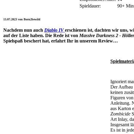
Spieldauer:
90+ Min
13.07.2023 von Born2bewild
Nachdem nun auch
Diablo IV
erschienen ist, dachten wir uns, 
auf der Liste haben. Die Rede ist von
Massive Darkness 2 - Hölle
Spielspaß beschert hat, erfahrt Ihr in unserem Review…
Spielmater
Ignoriert m
Der Aufbau d
keinen zusät
Figuren von 
Anleitung. N
aus Karton e
Zombicide
S
Art Inlay, d
Insgesamt lä
Es ist in je