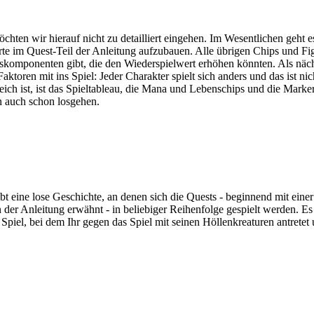
chten wir hierauf nicht zu detailliert eingehen. Im Wesentlichen geht e
rte im Quest-Teil der Anleitung aufzubauen. Alle übrigen Chips und Fi
allskomponenten gibt, die den Wiederspielwert erhöhen könnten. Als näch
ktoren mit ins Spiel: Jeder Charakter spielt sich anders und das ist nic
eich ist, ist das Spieltableau, die Mana und Lebenschips und die Marker
n auch schon losgehen.
t eine lose Geschichte, an denen sich die Quests - beginnend mit einer
der Anleitung erwähnt - in beliebiger Reihenfolge gespielt werden. Es e
 Spiel, bei dem Ihr gegen das Spiel mit seinen Höllenkreaturen antrete