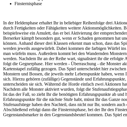
Finsternisphase
In der Heldenphase erhaltet Ihr in beliebiger Reihenfolge drei Akti
durch Fertigkeiten oder Fähigkeiten weitere Aktionsmöglichkeiten. B
beispielsweise ein Amulett, das er bei Aktivierung der entsprechen
Berserker kämpft besonders gut, wenn er Schaden genommen hat und d
können. Anhand dieser drei Klassen erkennt man schon, dass das Spie
werden jeweils ausgewürfelt. Dabei kommen die farbigen Würfel ins
man würfeln muss. Außerdem kommt bei den Wandernden Monstern n
werden. Nachdem Ihr an der Reihe wart, signalisiert ihr die erfolgt
folgt die Gegnerphase. Hier werden - Überraschung - die Monster ak
Kartenstapel zufällig gezogen. Das Spiel unterscheidet hier zwischen
Monstern und Bossen, die jeweils mehr Lebenspunkte haben, wenn Ihr
sich. Hierzu gehören (zufällige) Gegenstände und Erfahrungspunkte, 
unterscheiden sie sich. Während die Horde einfach zwei Aktionen ha
Nachdem alle Monster aktiviert wurden, folgt die Stufenaufstiegsphase
Ist das der Fall, so zieht Ihr die benötigten Erfahrungspunkte ab und
Erfahrungspunkte für die nächste Stufe habt, müsst Ihr das Ganze noc
Stufenaufstiege haben den Nachteil, dass nicht nur Ihr, sondern auch 
Abschließend erfolgt dann die Finsternisphase, bei der Ihr den Finst
Gegenstandsmarker in den Gegenstandsbeutel kommen. Das Spiel endet