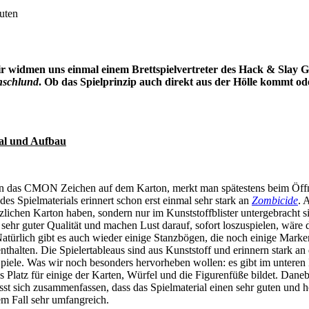
uten
wir widmen uns einmal einem Brettspielvertreter des Hack & Slay G
nschlund
. Ob das Spielprinzip auch direkt aus der Hölle kommt o
ial und Aufbau
an das CMON Zeichen auf dem Karton, merkt man spätestens beim Öffn
es Spielmaterials erinnert schon erst einmal sehr stark an
Zombicide
. 
zlichen Karton haben, sondern nur im Kunststoffblister untergebracht 
sehr guter Qualität und machen Lust darauf, sofort loszuspielen, wäre 
atürlich gibt es auch wieder einige Stanzbögen, die noch einige Marker
nthalten. Die Spielertableaus sind aus Kunststoff und erinnern stark an
piele. Was wir noch besonders hervorheben wollen: es gibt im unteren
as Platz für einige der Karten, Würfel und die Figurenfüße bildet. Daneb
sst sich zusammenfassen, dass das Spielmaterial einen sehr guten und
dem Fall sehr umfangreich.