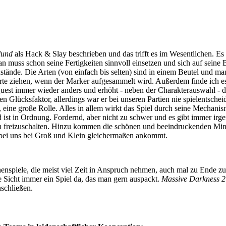
lund
als Hack & Slay beschrieben und das trifft es im Wesentlichen. Es
Man muss schon seine Fertigkeiten sinnvoll einsetzen und sich auf seine 
tände. Die Arten (von einfach bis selten) sind in einem Beutel und man 
te ziehen, wenn der Marker aufgesammelt wird. Außerdem finde ich es
 Quest immer wieder anders und erhöht - neben der Charakterauswahl - 
 Glücksfaktor, allerdings war er bei unseren Partien nie spielentscheid
 eine große Rolle. Alles in allem wirkt das Spiel durch seine Mechani
ist in Ordnung. Fordernd, aber nicht zu schwer und es gibt immer irge
en freizuschalten. Hinzu kommen die schönen und beeindruckenden Mini
 bei uns bei Groß und Klein gleichermaßen ankommt.
enspiele, die meist viel Zeit in Anspruch nehmen, auch mal zu Ende zu
 Sicht immer ein Spiel da, das man gern auspackt.
Massive Darkness 2
nschließen.