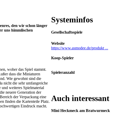
Systeminfos
enres, den wir schon länger
der uns himmlischen
Gesellschaftsspiele
Website
https://www.asmodee.de/produkt ...
Koop-Spieler
2-6
en, woher das Spiel stammt.
Spieleranzahl
Außer dass die Miniaturen
1-6
sind. Wie gewohnt sind die
da nicht die sehr umfangreiche
 und weiteres Spielmaterial
 die neuere Generation der
Auch interessant
 Bereich der Verpackung eine
en finden die Kartenteile Platz.
 hochwertigen Eindruck macht.
Mini Heckmeck am Bratwurmeck