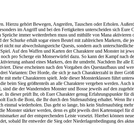
onen. Hierzu gehört Bewegen, Angreifen, Tauschen oder Erholen. Außerd
esonders im Angriff und bei den Fertigkeiten unterscheiden sich Eure 
den Sprüche immer weiterdrehen muss und mithilfe von Mana aktivieren 
er Schurke erhält sogar einen Beutel mit zahlreichen Markern, die je
l nicht nur abwechslungsreiche Quests, sondern auch unterschiedliche 
 Spiel. Auf den Waffen und Karten der Charaktere und Monster ist jew
och pro Scherge ein Monserwürfel dazu. So kann der Kampf nach d
e Aktivierung anhand eines Markers, den ihr umdreht. Nachdem Ihr alle
tiviert. Diese erscheinen nach den Vorgaben des Questaufbaus und wer
 drei Varianten: Der Horde, die sich je nach Charakterzahl in ihrer Gr
 mit mehr Charakteren spielt. Jede dieser Monsterklassen führt unter
die beim Sieg größtenteils an alle Charaktere vergeben werden. Auch i
t, sind die der Wandernden Monster und Bosse jeweils auf den zugehör
. In dieser prüft Ihr, ob Euer Charakter genug Erfahrungspunkte für die
 holt Euch die Boni, die Ihr durch den Stufenaufstieg erhaltet. Wenn Ih
h einmal wiederholen. Das geht so lange, bis kein Stufenaufstieg mehr 
die Monster stärker werden, denn es gibt jeweils drei Kartenstapel für d
ernismarker auf der entsprechenden Leiste vorsetzt. Hierbei können ne
, sobald Ihr entweder die Sieg oder Niederlagenbedingung des aktuell