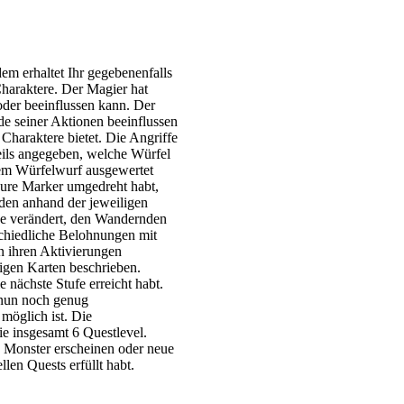
em erhaltet Ihr gegebenenfalls
Charaktere. Der Magier hat
oder beeinflussen kann. Der
de seiner Aktionen beeinflussen
Charaktere bietet. Die Angriffe
eils angegeben, welche Würfel
em Würfelwurf ausgewertet
 Eure Marker umgedreht habt,
den anhand der jeweiligen
öße verändert, den Wandernden
schiedliche Belohnungen mit
n ihren Aktivierungen
igen Karten beschrieben.
 nächste Stufe erreicht habt.
r nun noch genug
möglich ist. Die
ie insgesamt 6 Questlevel.
ue Monster erscheinen oder neue
en Quests erfüllt habt.