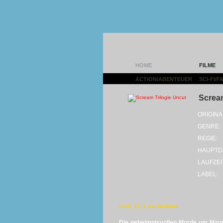
HOME
FILME
ACTION/ABENTEUER
|
SCI-FI/
Scream
ORIGINA
GENRE:
REGIE:
HAUPTD
LAUFZEI
LABEL:
04.01.2012 von DeWerni
Die geheimnisvollen Morde um Ma