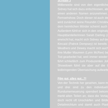
Scream 3
Mittlerweile sind von den eigentlic
Sidney hat sich dazu entschlossen, 
einen anderen Namen anzunehmen
Fernsehshow.
Doch dieser ist auch d
wird zunächst seine Freundin Christin
dem heimlichen Mörder scheint auch di
Außerdem fühlt er sich in den origina
Hauptdarstellerinnen Sarah Darling (
erwischt hat, macht sich Sidney auf d
Kincaid
(Patrick
Dempsey
) ist bereit
Weathers
und
Dewey
macht sich auch
ihre Mutter Maureen (Lynn
McRee
) b
Tod gearbeitet hat, weil immer wiede
führt schließlich zum Produzenten Joh
Showdown führt sie aber auf die
todbringenden Überraschung
aufwartet
Film gut, alles gut...?!
Von der Technik her gesehen, kann ma
und drei sind zu den individuell
Rundumerneuerung spendiert bekomme
merkt allen Teilen an, dass die Vorl
doch recht oft Unschärfen und Bild
Detailreichtum und damit auch Plast