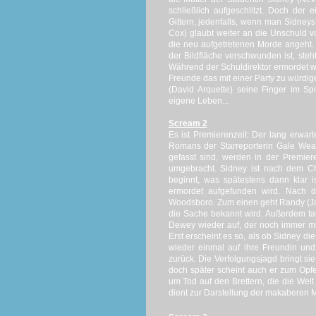
schließlich aufgeschlitzt.
Doch der e
Gittern, jedenfalls, wenn man Sidney
Cox
) glaubt weiter an die Unschuld 
die neu aufgetretenen Morde angeht
der Bildfläche verschwunden ist, st
Während der Schuldirektor ermordet 
Freunde das mit einer Party zu würdig
(David
Arquette
) seine Finger im Spi
eigene
Leben...
Scream 2
Es ist Premierenzeit:
Der lang erwart
Romans der Starreporterin
Gale
Wea
gefasst sind, werden in der Premier
umgebracht.
Sidney ist nach dem C
beginnt, was spätestens dann klar i
ermordet aufgefunden wird.
Nach d
Woodsboro
.
Zum einen geht Randy (Jam
die Sache bekannt wird.
Außerdem t
Dewey
wieder auf, der noch immer m
Erst erscheint es so, als ob Sidney die
wieder einmal auf ihre Freundin und 
zurück.
Die Verfolgungsjagd bringt si
doch später scheint auch er zum Opf
um Tod auf den Brettern, die die Welt
dient zur Darstellung der makaberen
M