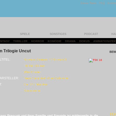
Unser Team
|
FAQ
|
Konta
SPIELE
SONSTIGES
PODCAST
HA
FANTASY
|
THRILLER
|
HORROR
|
KOMÖDIE
|
DRAMA
|
DOKUS
|
ANIMATION/ZEI
 Trilogie Uncut
BEW
LTITEL:
Scream / Scream 2 / Scream 3
Thriller / Horror
Was Craven
ARSTELLER:
Neve Campbell • Liev Schreiber
T:
Ca. 347 Minuten
Studiocanal
HO
ureen
Prescott
und ihrer Familie und Freunde ist mittlerweile in die