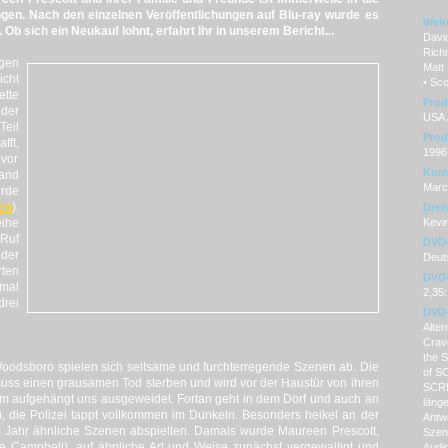
ngen.
Nach den einzelnen Veröffentlichungen auf Blu-ray wurde es
Weit
.
Ob sich ein Neukauf lohnt, erfahrt Ihr in unserem
Bericht...
Davi
Rich
ngen
Matt
cht
• Sco
tte
Prod
 der
USA 
Teil
Prod
fft,
1996 
 vor
Kom
land
Marc
urde
en
).
Dre
eihe
Kevin
Ruf
DVD
der
Deuts
rten
DVD-
nmal
2,35
drei
DVD-
Alte
Crav
the 
oodsboro
spielen sich seltsame und furchterregende Szenen ab.
Die
of S
muss einen grausamen Tod sterben und wird vor der Haustür von ihren
SCRE
aum aufgehängt uns ausgeweidet.
Fortan geht in dem Dorf und auch an
länge
m, die Polizei tappt vollkommen im Dunkeln.
Besonders heikel an der
Antw
em Jahr ähnliche Szenen abspielten.
Damals wurde Maureen
Prescott
,
Szene
e
Campbell), auf ähnliche Art und Weise zunächst vergewaltigt und
Audi