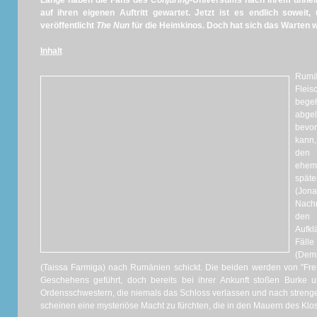
Lange haben die Fans des
Conjuring
-Universums nach ihrem unhei
auf ihren eigenen Auftritt gewartet. Jetzt ist es endlich sowei
veröffentlicht
The Nun
für die Heimkinos. Doch hat sich das Warten wi
Inhalt
Rum
Fleis
beg
abge
bevor
kann,
den 
ehema
späte
(Jon
Nachr
den 
Aufkl
Fäll
(Demi
(Taissa Farmiga) nach Rumänien schickt. Die beiden werden von "Fre
Geschehens geführt, doch bereits bei ihrer Ankunft stoßen Burke 
Ordensschwestern, die niemals das Schloss verlassen und nach strengen
scheinen eine mysteriöse Macht zu fürchten, die in den Mauern des Klost