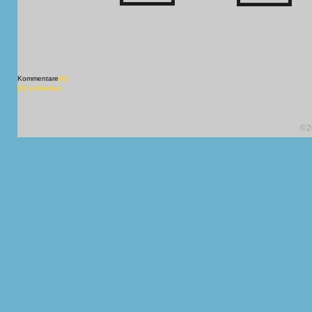
Kommentare
[X]
[X] schließen
©2