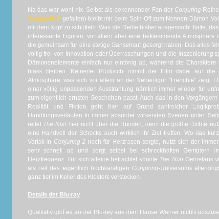
Na das war wohl nix. Selbst als bekennender Fan der
Conjuring
-Reihe
Annabelle 2
gefallen) bleibt mir beim Spin-Off zum Nonnen-Dämon Vala
mit dem Kopf zu schütteln. Was die Reihe bisher ausgemacht hatte, da
interessante Figuren, vor allem aber eine beklemmende Atmosphäre 
die gemeinsam für eine stetige Gänsehaut gesorgt haben. Das alles feh
völlig frei von Innovation oder Überraschungen und die Inszenierung sp
Dämonenelemente einfach nur eintönig ab, während die Charaktere 
blass bleiben. Keinerlei Rücksicht nimmt der Film dabei auf d
Atmosphäre, was sich vor allem an der Nebenfigur "Frenchie" zeigt. D
einer völlig unpassenden Ausstrahlung nämlich immer wieder für unfre
zum eigentlich ernsten Geschehen passt. Auch das in den Vorgängern 
Realität und Fiktion geht hier auf Grund zahlreicher Logikpro
Handlungsverläufen in immer absurder wirkenden Szenen unter. Sel
rettet
The Nun
hier nicht über die Runden, denn die größte Dichte nut
eine Handvoll der Schocks auch wirklich ihr Ziel treffen. Wo das 
Varlak in
Conjuring 2
noch für Herzrasen sorgte, nutzt sich der immer
sehr schnell ab und sorgt selbst bei schreckhaften Gemütern i
Herzfrequenz. Für sich alleine betrachtet könnte
The Nun
Genrefans vie
als Teil des eigentlich hochkarätigen
Conjuring
-Universums allerdings
ganz tief im Keller des Klosters verstecken.
Details der Blu-ray
Qualitativ gibt es an der Blu-ray aus dem Hause Warner nichts auszuse