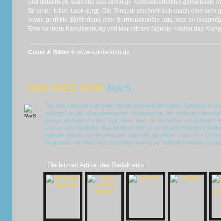
und detailreich, während das stimmige Kontrastverhältnis gemeinsam 
für einen tollen Look sorgt. Die Tonspur zeichnet sich durch eine sehr
sowie perfekte Einbindung aller Surroundkanäle aus, was im Gesamtbild
Eine saubere Kanaltrennung und klar ortbare Signale runden das Klang
Cover & Bilder ©
www.sofahelden.de
DAS FAZIT VON:
MarS
The Nun
markiert trotz jeder Menge Potential den klaren Tiefpunkt im b
anderem an der unausgewogenen Inszenierung, der fehlenden Atmosphä
gesagt unnötigen Humor liegt. Alles, was die Vorgänger ausgemacht hat
Nun
als klischeehafter Standardhorrorfilm in der Abgeschiedenheit Rum
heißt es warten auf die nächsten Spin-Offs
Annabelle 3
und
The Crook
Hauptreihe, mit denen das
Conjuring
-Universum hoffentlich wieder zu alte
Die letzten Artikel des Redakteurs: