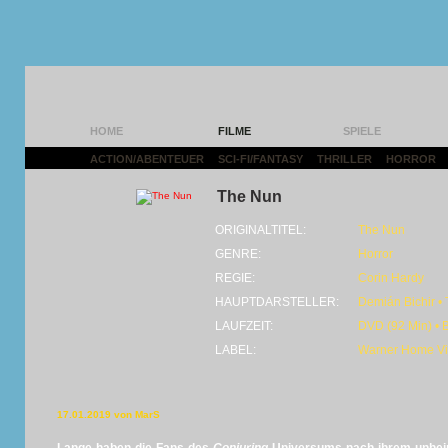
HOME
FILME
SPIELE
ACTION/ABENTEUER
|
SCI-FI/FANTASY
|
THRILLER
|
HORROR
|
The Nun
ORIGINALTITEL:
The Nun
GENRE:
Horror
REGIE:
Corin Hardy
HAUPTDARSTELLER:
Demián Bichir •
LAUFZEIT:
DVD (92 Min) • 
LABEL:
Warner Home V
17.01.2019 von MarS