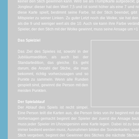
keiner den Stich gewinnen kann. Wird sie als Trumpfkarte aufgedeckt, 
Jongleur: dieser hat den Wert 7,5 und ist somit höher als eine 7 und ni
diese Karte spielt, bestimmt seine Farbe. Ist der Stich beendet, gibt
Mitspieler zu seiner Linken. Zu guter Letzt noch die Wolke, sie hat den
als die 9 und weniger wert als die 10. Auch sie kann ihre Farbe verän
Spieler, der den Stich mit der Wolke gewinnt, muss seine Ansage um +1
Das Spielziel
Das Ziel des Spieles ist, sowohl in der
Jubiläumsedition, als auch bei der
Standartedition, das gleiche. Es geht
darum, die Anzahl der Stiche, die man
bekommt, richtig vorherzusagen und so
Punkte zu sammeln. Wenn alle Runden
gespielt sind, gewinnt die Person mit den
meisten Punkten.
Der Spielablauf
Der Ablauf des Spiels ist recht simpel.
Eine Person teilt die Karten aus, die Person links von ihr beginnt mit 
Vorhersagen gemacht beginnt der Spieler der zuerst die Ansage bez
muss jeder Spieler im Uhrzeigersinn eine Karte legen. Dabei ist zu be
immer bedient werden muss, Ausnahmen bilden die Sonderkarten, sowie
Stich vergeben, beginnt der Gewinner des Stiches die nächste Stichrun