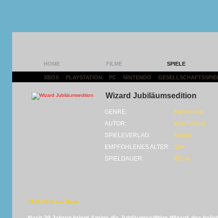
HOME
FILME
SPIELE
XBOX
|
PLAYSTATION
|
PC
|
NINTENDO
|
GESELLSCHAFTSSPIE
Wizard Jubiläumsedition
GENRE:
Kartenspiel
AUTOR:
Ken Fischer
SPIELEVERLAG:
Amigo
EMPFOHLENES ALTER:
10+
SPIELDAUER:
45min
13.05.2016 von Dante