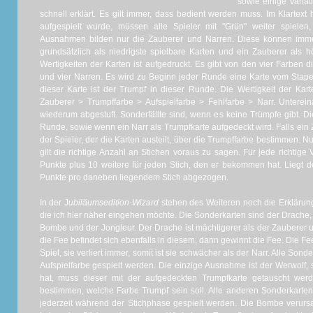
sowie einige Varia
schnell erklärt. Es gilt immer, dass bedient werden muss. Im Klartext
aufgespielt wurde, müssen alle Spieler mit "Grün" weiter spielen,
Ausnahmen bilden nur die Zauberer und Narren. Diese können imme
grundsätzlich als niedrigste spielbare Karten und ein Zauberer als h
Wertigkeiten der Karten ist aufgedruckt. Es gibt von den vier Farben 
und vier Narren. Es wird zu Beginn jeder Runde eine Karte vom Stape
dieser Karte ist der Trumpf in dieser Runde. Die Wertigkeit der Kart
Zauberer > Trumpffarbe > Aufspielfarbe > Fehlfarbe > Narr. Unterei
wiederum abgestuft. Sonderfällte sind, wenn es keine Trümpfe gibt. Di
Runde, sowie wenn ein Narr als Trumpfkarte aufgedeckt wird. Falls ein
der Spieler, der die Karten austeilt, über die Trumpffarbe bestimmen. 
gilt die richtige Anzahl an Stichen voraus zu sagen. Für jede richtig
Punkte plus 10 weitere für jeden Stich, den er bekommen hat. Liegt 
Punkte pro daneben liegendem Stich abgezogen.
In der J
ubiläumsedition-Wizard
stehen des Weiteren noch die Erklärun
die ich hier näher eingehen möchte. Die Sonderkarten sind der Drache, 
Bombe und der Jongleur. Der Drache ist mächtigerer als der Zauberer u
die Fee befindet sich ebenfalls in diesem, dann gewinnt die Fee. Die Fe
Spiel, sie verliert immer, somit ist sie schwächer als der Narr. Alle S
Aufspielfarbe gespielt werden. Die einzige Ausnahme ist der Werwolf
hat, muss dieser mit der aufgedeckten Trumpfkarte getauscht werd
bestimmen, welche Farbe Trumpf sein soll. Alle anderen Sonderkarte
jederzeit während der Stichphase gespielt werden. Die Bombe verursa