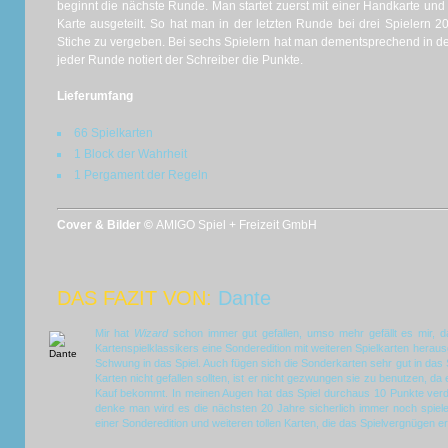
beginnt die nächste Runde. Man startet zuerst mit einer Handkarte und
Karte ausgeteilt. So hat man in der letzten Runde bei drei Spielern 
Stiche zu vergeben. Bei sechs Spielern hat man dementsprechend in de
jeder Runde notiert der Schreiber die Punkte.
Lieferumfang
66 Spielkarten
1 Block der Wahrheit
1 Pergament der Regeln
Cover & Bilder ©
AMIGO Spiel + Freizeit GmbH
DAS FAZIT VON:
Dante
Mir hat
Wizard
schon immer gut gefallen, umso mehr gefällt es mir,
Kartenspielklassikers eine Sonderedition mit weiteren Spielkarten heraus
Schwung in das Spiel. Auch fügen sich die Sonderkarten sehr gut in das S
Karten nicht gefallen sollten, ist er nicht gezwungen sie zu benutzen, da 
Kauf bekommt. In meinen Augen hat das Spiel durchaus 10 Punkte verd
denke man wird es die nächsten 20 Jahre sicherlich immer noch spiele
einer Sonderedition und weiteren tollen Karten, die das Spielvergnügen e