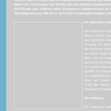
Nach 20 Jahren bringt Amigo die
Jubiläumsedition-Wizard,
des belie
Neben den Vorhersagen von Stichen, was den geübten Zauberern dur
Ken Fischer zum Jubiläum etwas Besonderes einfallen lassen: Es 
Spiel aufgenommen. Wie diese sich in das Gesamtspiel einfügen, erfa
Die Materialien un
Wie üblich bei Ami
kleinen Karton aus
dem typischen Amig
Packung. Die Front
der Rückseite befi
des Spiels, sowie d
Spiel wird als aus
das hängt allerding
Die Karten sind wi
Qualität und liebev
man eigentlich nur
Einer der Spieler
notiert die Namen 
Spiels deren Punkte
Die Anleitung
Die Anleitung um