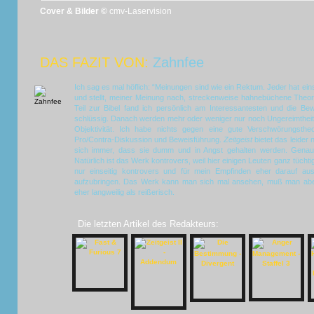
Cover & Bilder ©
cmv-Laservision
DAS FAZIT VON:
Zahnfee
Ich sag es mal höflich: “Meinungen sind wie ein Rektum. Jeder hat ein
und stellt, meiner Meinung nach, streckenweise hahnebüchene Theo
Teil zur Bibel fand ich persönlich am Interessantesten und die B
schlüssig. Danach werden mehr oder weniger nur noch Ungereimtheite
Objektivität. Ich habe nichts gegen eine gute Verschwörungstheo
Pro/Contra-Diskussion und Beweisführung.
Zeitgeist
bietet das leider
sich immer, dass sie dumm und in Angst gehalten werden. Genau
Natürlich ist das Werk kontrovers, weil hier einigen Leuten ganz tüchti
nur einseitig kontrovers und für mein Empfinden eher darauf aus
aufzubringen. Das Werk kann man sich mal ansehen, muß man aber 
eher langweilig als reißerisch.
Die letzten Artikel des Redakteurs: