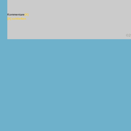
Kommentare
[X]
[X] schließen
©2