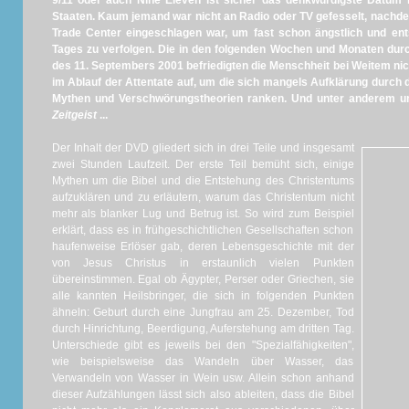
9/11 oder auch Nine Eleven ist sicher das denkwürdigste Datum i
Staaten. Kaum jemand war nicht an Radio oder TV gefesselt, nachde
Trade Center eingeschlagen war, um fast schon ängstlich und ent
Tages zu verfolgen. Die in den folgenden Wochen und Monaten dur
des 11. Septembers 2001 befriedigten die Menschheit bei Weitem nich
im Ablauf der Attentate auf, um die sich mangels Aufklärung durch 
Mythen und Verschwörungstheorien ranken. Und unter anderem um
Zeitgeist
...
Der Inhalt der DVD gliedert sich in drei Teile und insgesamt
zwei Stunden Laufzeit. Der erste Teil bemüht sich, einige
Mythen um die Bibel und die Entstehung des Christentums
aufzuklären und zu erläutern, warum das Christentum nicht
mehr als blanker Lug und Betrug ist. So wird zum Beispiel
erklärt, dass es in frühgeschichtlichen Gesellschaften schon
haufenweise Erlöser gab, deren Lebensgeschichte mit der
von Jesus Christus in erstaunlich vielen Punkten
übereinstimmen. Egal ob Ägypter, Perser oder Griechen, sie
alle kannten Heilsbringer, die sich in folgenden Punkten
ähneln: Geburt durch eine Jungfrau am 25. Dezember, Tod
durch Hinrichtung, Beerdigung, Auferstehung am dritten Tag.
Unterschiede gibt es jeweils bei den "Spezialfähigkeiten",
wie beispielsweise das Wandeln über Wasser, das
Verwandeln von Wasser in Wein usw. Allein schon anhand
dieser Aufzählungen lässt sich also ableiten, dass die Bibel