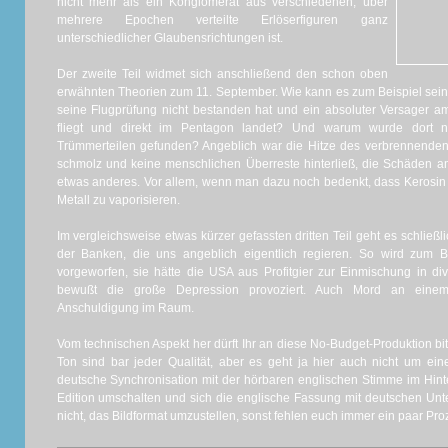
nicht mehr als ein Konglomerat aus verschiedenen, über
mehrere Epochen verteilte Erlöserfiguren ganz
unterschiedlicher Glaubensrichtungen ist.
Der zweite Teil widmet sich anschließend den schon oben
erwähnten Theorien zum 11. September. Wie kann es zum Beispiel sein,
seine Flugprüfung nicht bestanden hat und ein absoluter Versager am
fliegt und direkt im Pentagon landet? Und warum wurde dort nu
Trümmerteilen gefunden? Angeblich war die Hitze des verbrennenden 
schmolz und keine menschlichen Überreste hinterließ, die Schäden 
etwas anderes. Vor allem, wenn man dazu noch bedenkt, dass Kerosin
Metall zu vaporisieren.
Im vergleichsweise etwas kürzer gefassten dritten Teil geht es schließl
der Banken, die uns angeblich eigentlich regieren. So wird zum 
vorgeworfen, sie hätte die USA aus Profitgier zur Einmischung in 
bewußt die große Depression provoziert. Auch Mord an einem
Anschuldigung im Raum.
Vom technischen Aspekt her dürft Ihr an diese No-Budget-Produktion bit
Ton sind bar jeder Qualität, aber es geht ja hier auch nicht um ei
deutsche Synchronisation mit der hörbaren englischen Stimme im Hint
Edition umschalten und sich die englische Fassung mit deutschen Unter
nicht, das Bildformat umzustellen, sonst fehlen euch immer ein paar Pro