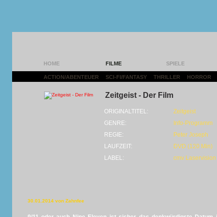
HOME
FILME
SPIELE
ACTION/ABENTEUER
|
SCI-FI/FANTASY
|
THRILLER
|
HORROR
|
Zeitgeist - Der Film
ORIGINALTITEL:
Zeitgeist
GENRE:
Info-Programm
REGIE:
Peter Joseph
LAUFZEIT:
DVD (120 Min)
LABEL:
cmv Laservision
30.01.2014 von Zahnfee