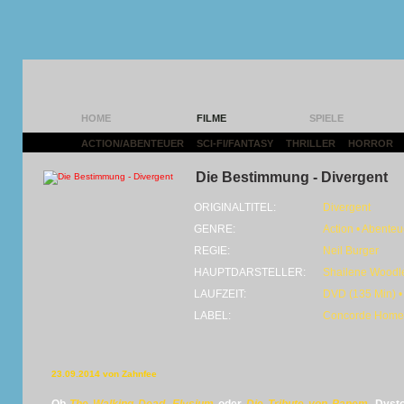
HOME
FILME
SPIELE
ACTION/ABENTEUER
|
SCI-FI/FANTASY
|
THRILLER
|
HORROR
|
Die Bestimmung - Divergent
ORIGINALTITEL:
Divergent
GENRE:
Action • Abenteue
REGIE:
Neil Burger
HAUPTDARSTELLER:
Shailene Woodl
LAUFZEIT:
DVD (135 Min) •
LABEL:
Concorde Home 
23.09.2014 von Zahnfee