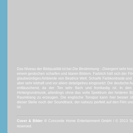
Das Niveau der Bildqualität ist bei
Die Bestimmung - Divergent
sehr hoch
einem gestochen scharfen und klaren Bildern. Farblich hält sich der Fil
glaubwürdiges Ambiente von Beatrice Welt. Scharfe Farbkontraste und
aber sehr lebhaft und vor allem detailgetreu eingesetzt. Die deutsche 
enttäuschend, da der Ton sehr flach und frontlastig ist. In den
Hintergrundmusik, allerdings ohne das volle Spektrum der hinteren 
Raumklang zu erzeugen. Die englische Tonspur kann hier besser ü
dieser Stelle noch der Soundtrack, der nahezu perfekt auf den Film u
ist.
Cover & Bilder ©
Concorde Home Entertainment GmbH / © 2013 Summ
reserved.