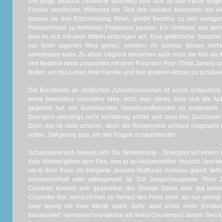
Die junge Beatrice (Shailene Woodley) fühlt sich zu den Ferox hinge
Familie verpflichtet. Während der Test den meisten Menschen ein ein
dessen sie ihre Entscheidung fällen, gehört Beatrice zu den wenige
Persönlichkeit zu mehreren Fraktionen passen. Ein Umstand, von dem 
dem es sich mit allen Mitteln entledigen will. Eine gefährliche Situation
nur ihren eigenen Weg gehen, sondern ihr wahres Wesen ver
anvertrauen kann. Zu allem Unglück versuchen auch noch die Ken die 
und Beatrice muss zusammen mit ihren Freunden Four (Theo James) und
finden, um das Leben ihrer Familie und den anderen Altruan zu schützen 
Die Bandbreite an möglichen Zukunftsszenarien ist schon erstaunlich
keine besonders innovative Idee, doch man merkt, dass sich die Au
gegeben hat, ein durchdachtes Gesellschaftsmodell zu entwickeln
Divergent
allerdings nicht vollständig erklärt und lässt den Zuschauer
Doch das ist nicht schlimm, denn die Romanreihe umfasst insgesamt d
sollen. Zeit genug also, um alle Fragen zu beantworten.
Schauspielerisch bewegt sich
Die Bestimmung - Divergent
auf einem s
Kate Winslet geben dem Film, was er an Hollywoodflair braucht. Und we
sie in ihrer Rolle als intrigante Jeanine Matthews mühelos glänzt, se
schmeichelhaft oder altersgemäß ist. Die Jungschauspieler Theo
Courtney können sich gegenüber der Grande Dame sehr gut behau
Charakter Eric wünscht man im Verlauf des Films mehr als nur einmal
zwar wenig mit ihrer Mimik spielt, dafür aber umso mehr Emotio
transportiert, harmoniert wunderbar mit ihrem Counterpart James. De