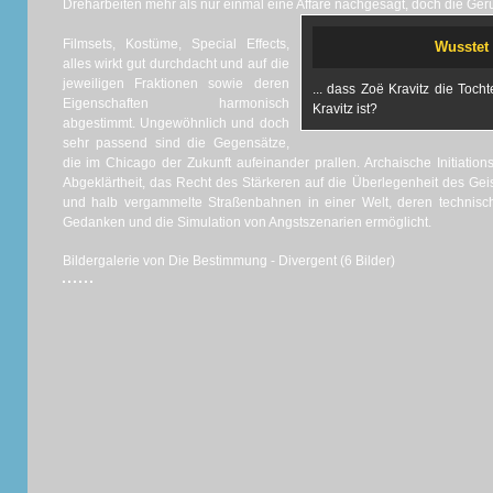
Dreharbeiten mehr als nur einmal eine Affäre nachgesagt, doch die Ger
Filmsets, Kostüme, Special Effects,
Wusstet 
alles wirkt gut durchdacht und auf die
jeweiligen Fraktionen sowie deren
... dass Zoë Kravitz die Toc
Eigenschaften harmonisch
Kravitz ist?
abgestimmt. Ungewöhnlich und doch
sehr passend sind die Gegensätze,
die im Chicago der Zukunft aufeinander prallen. Archaische Initiationsr
Abgeklärtheit, das Recht des Stärkeren auf die Überlegenheit des Ge
und halb vergammelte Straßenbahnen in einer Welt, deren technische
Gedanken und die Simulation von Angstszenarien ermöglicht.
Bildergalerie von Die Bestimmung - Divergent (6 Bilder)