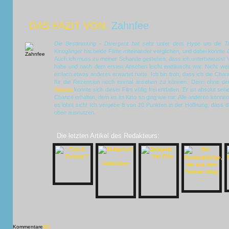
DAS FAZIT VON:
Zahnfee
Die Bestimmung - Divergent
hat sehr unter dem Hype um die
T
Kinogänger hat beide Filme miteinander verglichen, und dabei konnte
Auch ich muss zu meiner Schande gestehen, dass ich unterbewusst Ve
habe und nach dem ersten Ansehen leicht enttäuscht war. Nicht weil
einfach etwas anderes erwartet hatte. Ich bin froh, dass ich die Chan
für die Rezension noch einmal ansehen zu können. Denn ohne 
Panem
konnte sich dieser Film völlig frei entfalten. Er ist absolut s
Chance erhalten, dem es im Kino so ging wie mir. Alle anderen können 
es lohnt sich! Ich vergebe 8 von 10 Punkten in der Hoffnung, dass 
oben ausnutzen.
Die letzten Artikel des Redakteurs:
Kommentare
[X]