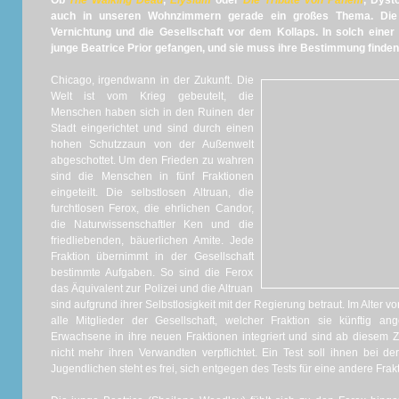
Ob
The Walking Dead
,
Elysium
oder
Die Tribute von Panem
, Dyst
auch in unseren Wohnzimmern gerade ein großes Thema. Die 
Vernichtung und die Gesellschaft vor dem Kollaps. In solch einer 
junge Beatrice Prior gefangen, und sie muss ihre Bestimmung finden, 
Chicago, irgendwann in der Zukunft. Die
Welt ist vom Krieg gebeutelt, die
Menschen haben sich in den Ruinen der
Stadt eingerichtet und sind durch einen
hohen Schutzzaun von der Außenwelt
abgeschottet. Um den Frieden zu wahren
sind die Menschen in fünf Fraktionen
eingeteilt. Die selbstlosen Altruan, die
furchtlosen Ferox, die ehrlichen Candor,
die Naturwissenschaftler Ken und die
friedliebenden, bäuerlichen Amite. Jede
Fraktion übernimmt in der Gesellschaft
bestimmte Aufgaben. So sind die Ferox
das Äquivalent zur Polizei und die Altruan
sind aufgrund ihrer Selbstlosigkeit mit der Regierung betraut. Im Alter
alle Mitglieder der Gesellschaft, welcher Fraktion sie künftig 
Erwachsene in ihre neuen Fraktionen integriert und sind ab diesem Z
nicht mehr ihren Verwandten verpflichtet. Ein Test soll ihnen bei d
Jugendlichen steht es frei, sich entgegen des Tests für eine andere Frak