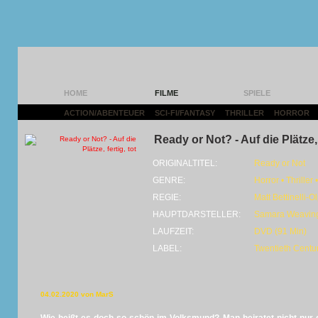
HOME
FILME
SPIELE
ACTION/ABENTEUER
|
SCI-FI/FANTASY
|
THRILLER
|
HORROR
|
Ready or Not? - Auf die Plätze, f
ORIGINALTITEL:
Ready or Not
GENRE:
Horror • Thriller
REGIE:
Matt Bettinelli-Olp
HAUPTDARSTELLER:
Samara Weaving
LAUFZEIT:
DVD (91 Min)
LABEL:
Twentieth Centu
04.02.2020 von MarS