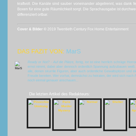
kraftvoll. Die Kanäle sind sauber voneinander abgetrennt, was dank fe
Boxen für eine gute Räumlichkeit sorgt. Die Sprachausgabe ist durchwe
differenziert ortbar.
Cover & Bilder ©
2019 Twentieth Century Fox Home Entertainment
DAS FAZIT VON:
MarS
Ready or Not? - Auf die Plätze, fertig, tot
ist eine herrlich schräge Horro
ernst nimmt, dabei aber dennoch ordentlich Spannung aufzubauen weiß. 
alle, denen skurrile Figuren, aber auch ordentliche Gewaltspitzen und
Freude bereiten. Wer vorhat, demnächst zu heiraten, der wird sich nach
R
noch einmal genauer anschauen...
Die letzten Artikel des Redakteurs: