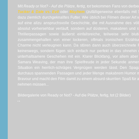
Mit
Ready or Not? - Auf die Plätze, fertig, tot
bekommen Fans von derben 
Tucker & Dale vs. Evil
oder
Mayhem
(zufälligerweise ebenfalls mi
dazu ziemlich durchgeknalltes Futter. Wie üblich bei Filmen dieser Art
auf eine allzu anspruchsvolle Geschichte, die mit Ausnahme des völ
absolut vorhersehbar verläuft, sondern auf düsteren, makabren un
Thrillerpassagen sowie äußerst einfallsreiche, teilweise sehr bl
zusammengehalten von einer lockeren, oftmals ironischen Erzählu
Charme nicht verleugnen kann. Da stören dann auch überzeichnete 
keineswegs, sondern fügen sich einfach nur perfekt in das ohnehin r
unterhaltsamere Geschehen mit ein. Klarer Blickfang, vor allem aber t
Samara Weaving, der man ihre Spielfreude in jeder Sekunde anme
Situation ein herrlich-schräges Vergnügen werden lässt. Den Spagat
durchaus spannenden Passagen und jeder Menge makabrem Humor m
Bravour und macht den Film damit zu einem absurd-skurrilen Spaß für all
nehmen müssen...
Bildergalerie von Ready or Not? - Auf die Plätze, fertig, tot (2 Bilder)