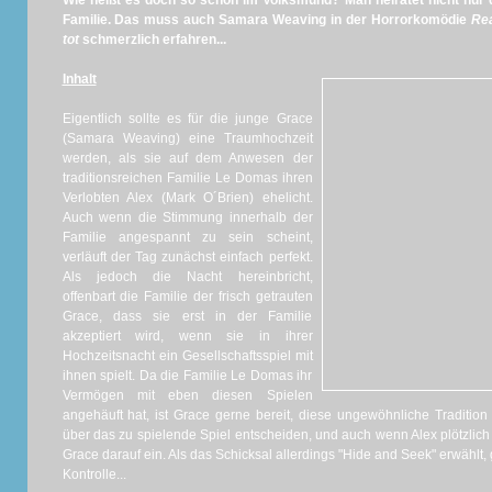
Wie heißt es doch so schön im Volksmund? Man heiratet nicht nur
Familie. Das muss auch Samara Weaving in der Horrorkomödie
Rea
tot
schmerzlich erfahren...
Inhalt
Eigentlich sollte es für die junge Grace
(Samara Weaving) eine Traumhochzeit
werden, als sie auf dem Anwesen der
traditionsreichen Familie Le Domas ihren
Verlobten Alex (Mark O´Brien) ehelicht.
Auch wenn die Stimmung innerhalb der
Familie angespannt zu sein scheint,
verläuft der Tag zunächst einfach perfekt.
Als jedoch die Nacht hereinbricht,
offenbart die Familie der frisch getrauten
Grace, dass sie erst in der Familie
akzeptiert wird, wenn sie in ihrer
Hochzeitsnacht ein Gesellschaftsspiel mit
ihnen spielt. Da die Familie Le Domas ihr
Vermögen mit eben diesen Spielen
angehäuft hat, ist Grace gerne bereit, diese ungewöhnliche Tradition
über das zu spielende Spiel entscheiden, und auch wenn Alex plötzlich s
Grace darauf ein. Als das Schicksal allerdings "Hide and Seek" erwählt, g
Kontrolle...