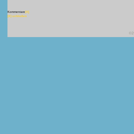
Kommentare
[X]
[X] schließen
©2