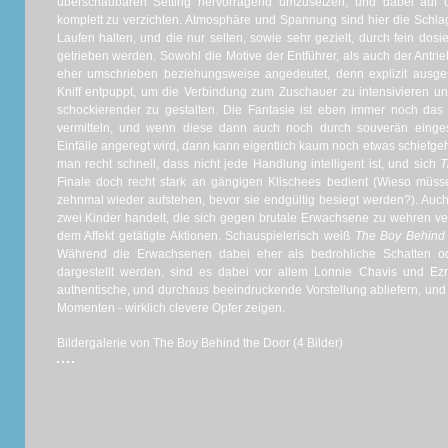
überschaubaren Setting hervorragend umzusetzen, und dabei auf ü
komplett zu verzichten. Atmosphäre und Spannung sind hier die Schla
Laufen halten, und die nur selten, sowie sehr gezielt, durch fein dos
getrieben werden. Sowohl die Motive der Entführer, als auch der Antr
eher umschrieben beziehungsweise angedeutet, denn explizit ausges
Kniff entpuppt, um die Verbindung zum Zuschauer zu intensivieren un
schockierender zu gestalten. Die Fantasie ist eben immer noch das e
vermitteln, und wenn diese dann auch noch durch souverän einges
Einfälle angeregt wird, dann kann eigentlich kaum noch etwas schiefge
man recht schnell, dass nicht jede Handlung intelligent ist, und sich
T
Finale doch recht stark an gängigen Klischees bedient (Wieso müss
zehnmal wieder aufstehen, bevor sie endgültig besiegt werden?). Auch
zwei Kinder handelt, die sich gegen brutale Erwachsene zu wehren ver
dem Affekt getätigte Aktionen. Schauspielerisch weiß
The Boy Behind 
Während die Erwachsenen dabei eher als bedrohliche Schatten od
dargestellt werden, sind es dabei vor allem Lonnie Chavis und Ez
authentische, und durchaus beeindruckende Vorstellung abliefern, und 
Momenten - wirklich clevere Opfer zeigen.
Bildergalerie von The Boy Behind the Door (4 Bilder)