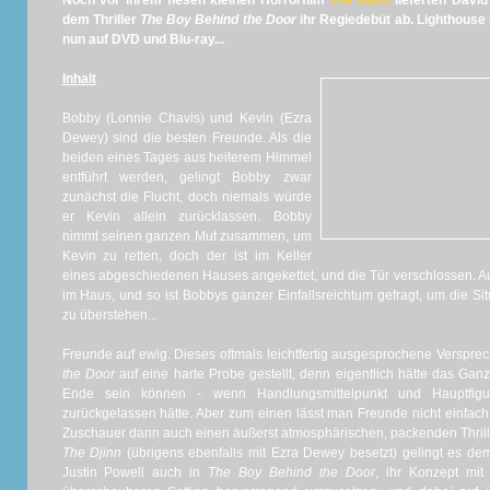
Noch vor ihrem fiesen kleinen Horrorfilm
The Djinn
lieferten David
dem Thriller
The Boy Behind the Door
ihr Regiedebüt ab. Lighthouse 
nun auf DVD und Blu-ray...
Inhalt
Bobby (Lonnie Chavis) und Kevin (Ezra
Dewey) sind die besten Freunde. Als die
beiden eines Tages aus heiterem Himmel
entführt werden, gelingt Bobby zwar
zunächst die Flucht, doch niemals würde
er Kevin allein zurücklassen. Bobby
nimmt seinen ganzen Mut zusammen, um
Kevin zu retten, doch der ist im Keller
eines abgeschiedenen Hauses angekettet, und die Tür verschlossen. Au
im Haus, und so ist Bobbys ganzer Einfallsreichtum gefragt, um die S
zu überstehen...
Freunde auf ewig. Dieses oftmals leichtfertig ausgesprochene Versprec
the Door
auf eine harte Probe gestellt, denn eigentlich hätte das Ga
Ende sein können - wenn Handlungsmittelpunkt und Hauptfig
zurückgelassen hätte. Aber zum einen lässt man Freunde nicht einfac
Zuschauer dann auch einen äußerst atmosphärischen, packenden Thrill
The Djinn
(übrigens ebenfalls mit Ezra Dewey besetzt) gelingt es d
Justin Powell auch in
The Boy Behind the Door
, ihr Konzept mit