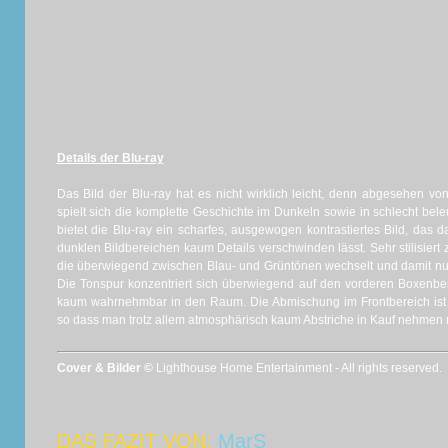
Details der Blu-ray
Das Bild der Blu-ray hat es nicht wirklich leicht, denn abgesehen v
spielt sich die komplette Geschichte im Dunkeln sowie in schlecht b
bietet die Blu-ray ein scharfes, ausgewogen kontrastiertes Bild, da
dunklen Bildbereichen kaum Details verschwinden lässt. Sehr stilisiert
die überwiegend zwischen Blau- und Grüntönen wechselt und damit nur
Die Tonspur konzentriert sich überwiegend auf den vorderen Boxenber
kaum wahrnehmbar in den Raum. Die Abmischung im Frontbereich ist 
so dass man trotz allem atmosphärisch kaum Abstriche in Kauf nehmen
Cover & Bilder ©
Lighthouse Home Entertainment - All rights reserved.
DAS FAZIT VON:
MarS