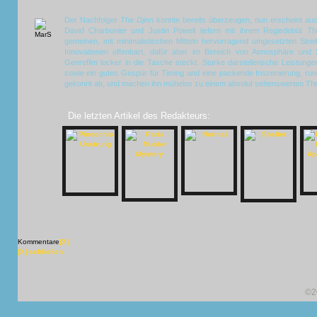
Der Nachfolger
The Djinn
konnte bereits überzeugen, nun erscheint auc
David Charbonier und Justin Powell liefern mit ihrem Regiedebüt
Th
gemeinen, mit minimalistischen Mitteln hervorragend umgesetzten Strei
Innovationen offenbart, dafür aber im Bereich von Atmosphäre und
Genrefilm locker in die Tasche steckt. Starke darstellerische Leistunge
sowie ein gutes Gespür für Timing und eine packende Inszenierung, ru
gekonnt ab, und machen ihn mühelos zu einem absolut sehenswerten Thril
Die letzten Artikel des Redakteurs:
Kommentare
[X]
[X] schließen
©2