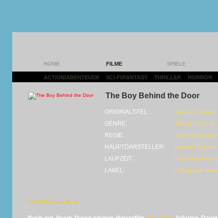
HOME
FILME
SPIELE
ACTION/ABENTEUER
|
SCI-FI/FANTASY
|
THRILLER
|
HORROR
|
The Boy Behind the Door
ORIGINALTITEL:
The Boy Behind 
GENRE:
Thriller • Horror
REGIE:
David Charbonier
HAUPTDARSTELLER:
Lonnie Chavis •
LAUFZEIT:
DVD (84 Min) • 
LABEL:
Lighthouse Hom
21.03.2022 von MarS