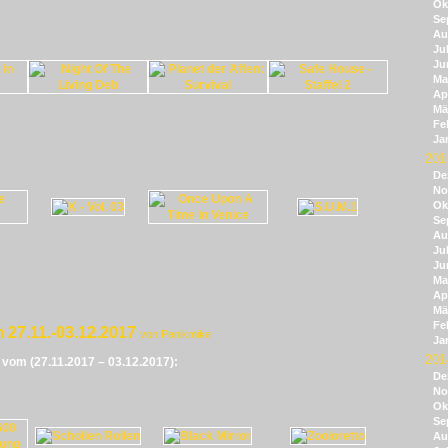
Ok
Se
Au
Jul
Ju
Ma
Apr
Mä
Fe
Ja
201
De
No
Ok
Se
Au
Jul
Ju
Ma
Apr
Mä
Fe
 27.11.-03.12.2017
von Panikmike
Ja
201
e vom (27.11.2017 – 03.12.2017):
De
No
Ok
Se
Au