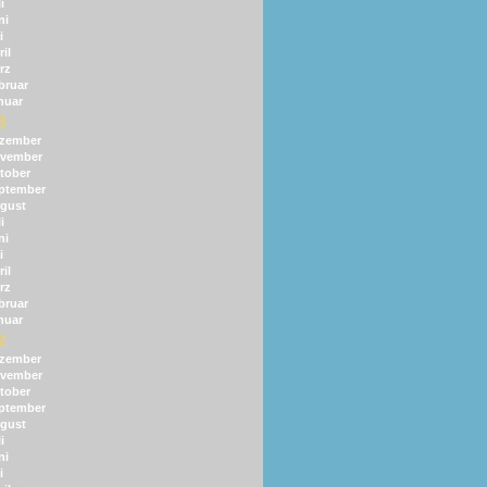
i
ni
i
il
rz
bruar
nuar
3
zember
vember
tober
ptember
gust
i
ni
i
il
rz
bruar
nuar
2
zember
vember
tober
ptember
gust
i
ni
i