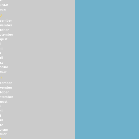
rz
bruar
nuar
0
zember
vember
tober
ptember
gust
i
ni
i
il
rz
bruar
nuar
9
zember
vember
tober
ptember
gust
i
ni
i
il
rz
bruar
nuar