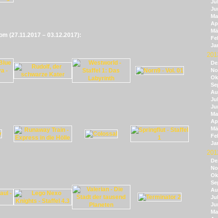
Jul
Ju
Ma
Apr
Mä
vom (27.11.2017 – 03.12.2017):
Fe
Ja
201
De
No
Ok
Se
Au
Jul
Ju
Ma
Apr
Mä
Fe
Ja
201
De
No
Ok
Se
Au
Jul
Ju
Ma