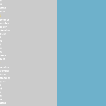
il
rz
bruar
nuar
1
zember
vember
tober
ptember
gust
i
ni
i
il
rz
bruar
nuar
0
zember
vember
tober
ptember
gust
i
ni
i
il
rz
bruar