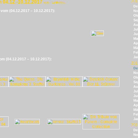
201
 04.12.-10.12.2017
von Panikmike
De
e vom (04.12.2017 – 10.12.2017):
No
Ok
Se
Au
Jul
Ju
Ma
Apr
Mä
Fe
Ja
vom (04.12.2017 – 10.12.2017):
201
De
No
Ok
Se
Au
Jul
Ju
Ma
Apr
Mä
Fe
Ja
201
De
No