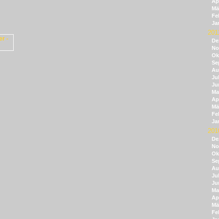
Apr
Mä
Fe
Ja
201
De
No
Ok
Se
Au
Jul
Ju
Ma
Apr
Mä
Fe
Ja
201
De
No
Ok
Se
Au
Jul
Ju
Ma
Apr
Mä
Fe