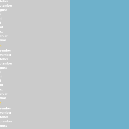
tober
ptember
gust
i
ni
i
il
rz
bruar
nuar
5
zember
vember
tober
ptember
gust
i
ni
i
il
rz
bruar
nuar
4
zember
vember
tober
ptember
gust