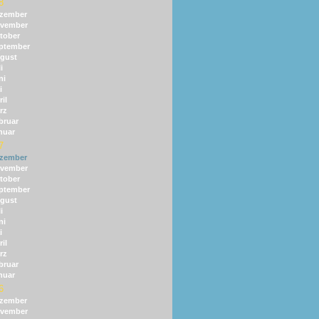
8
zember
vember
tober
ptember
gust
i
ni
i
il
rz
bruar
nuar
7
zember
vember
tober
ptember
gust
i
ni
i
il
rz
bruar
nuar
6
zember
vember