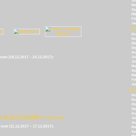
Ju
Ma
Apr
Mä
Fe
Ja
202
De
No
Ok
Se
Au
e vom (18.12.2017 – 24.12.2017):
Jul
Ju
Ma
Apr
Mä
Fe
Ja
202
De
No
Ok
Se
Au
 11.12.-17.12.2017
von Panikmike
Jul
Ju
e vom (11.12.2017 – 17.12.2017):
Ma
Apr