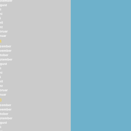
ptember
gust
i
ni
i
il
rz
bruar
nuar
4
zember
vember
tober
ptember
gust
i
ni
i
il
rz
bruar
nuar
3
zember
vember
tober
ptember
gust
i