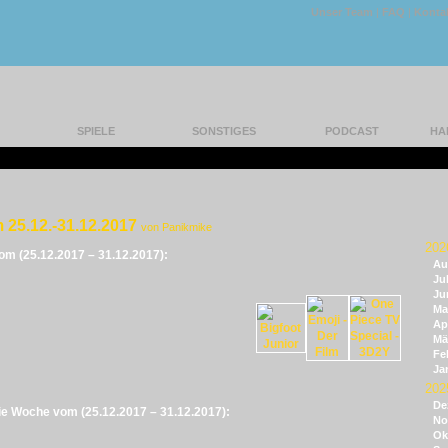
Unser Team
|
FAQ
|
Konta
SPIELE
SONSTIGES
PODCAST
HA
 25.12.-31.12.2017
von Panikmike
202
vom (25.12.2017 – 31.12.2017):
Au
Jul
Ju
Ma
Apr
Mä
Fe
Ja
202
De
 die Woche vom (25.12.2017 – 31.12.2017):
No
Ok