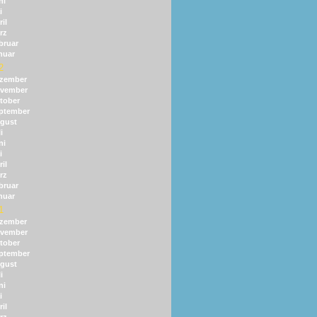
ni
i
il
rz
bruar
nuar
2
zember
vember
tober
ptember
gust
i
ni
i
il
rz
bruar
nuar
1
zember
vember
tober
ptember
gust
i
ni
i
il