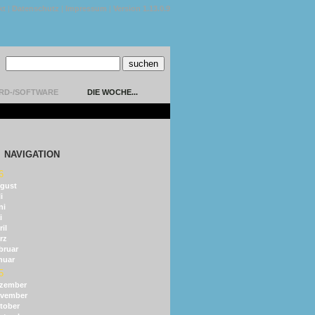
kt
|
Datenschutz
|
Impressum
|
Version 1.13.0.9
RD-/SOFTWARE
DIE WOCHE...
NAVIGATION
6
gust
i
ni
i
il
rz
bruar
nuar
5
zember
vember
tober