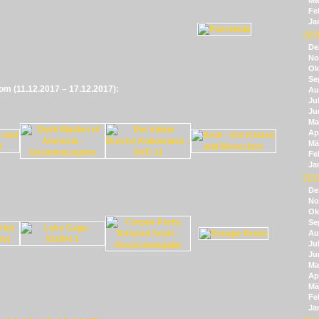
Mä
Fe
Ja
202
De
No
Ok
Se
vom (11.12.2017 – 17.12.2017):
Au
Jul
Ju
Ma
Apr
Mä
Fe
Ja
201
De
No
Ok
Se
Au
Jul
Ju
Ma
Apr
Mä
Fe
Ja