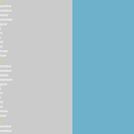
8
zember
vember
tober
ptember
gust
i
ni
i
il
rz
bruar
nuar
7
zember
vember
tober
ptember
gust
i
ni
i
il
rz
bruar
nuar
6
zember
vember