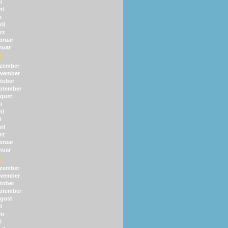
i
ni
i
il
rz
bruar
nuar
3
zember
vember
tober
ptember
gust
i
ni
i
il
rz
bruar
nuar
2
zember
vember
tober
ptember
gust
i
ni
i