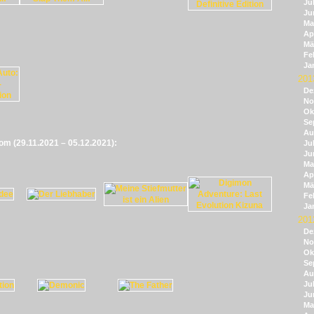
Jul
Ju
Ma
Apr
Mä
Fe
Ja
201
De
No
Ok
Se
Au
vom (29.11.2021 – 05.12.2021):
Jul
Ju
Ma
Apr
Mä
Fe
Ja
201
De
No
Ok
Se
Au
Jul
Ju
Ma