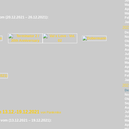
Ju
Ma
Apr
Mä
vom (20.12.2021 – 26.12.2021):
Fe
Ja
202
De
No
Ok
Se
Au
Jul
Ju
Ma
Apr
Mä
Fe
Ja
202
De
No
Ok
Se
Au
 13.12.-19.12.2021
Jul
von Panikmike
Ju
e vom (13.12.2021 – 19.12.2021):
Ma
Apr