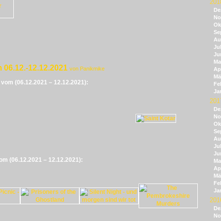
201
De
No
Ok
Se
Au
Jul
Ju
Ma
 06.12.-12.12.2021
von Panikmike
Apr
Mä
e vom (06.12.2021 – 12.12.2021):
Fe
Ja
201
De
No
Ok
Se
Au
Jul
Ju
vom (06.12.2021 – 12.12.2021):
Ma
Apr
Mä
Fe
Ja
201
De
No