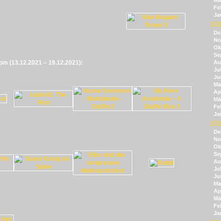
Mä
Fe
Ja
202
De
No
Ok
Se
vom (13.12.2021 – 19.12.2021):
Au
Jul
Ju
Ma
Apr
Mä
Fe
Ja
201
De
No
Ok
Se
Au
Jul
Ju
Ma
Apr
Mä
Fe
Ja