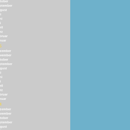
tober
ptember
gust
i
ni
i
il
rz
bruar
nuar
5
zember
vember
tober
ptember
gust
i
ni
i
il
rz
bruar
nuar
4
zember
vember
tober
ptember
gust