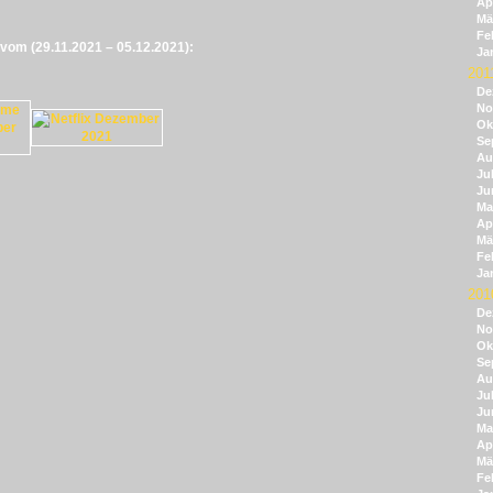
Apr
Mä
Fe
 vom (29.11.2021 – 05.12.2021):
Ja
201
De
No
Ok
Se
Au
Jul
Ju
Ma
Apr
Mä
Fe
Ja
201
De
No
Ok
Se
Au
Jul
Ju
Ma
Apr
Mä
Fe