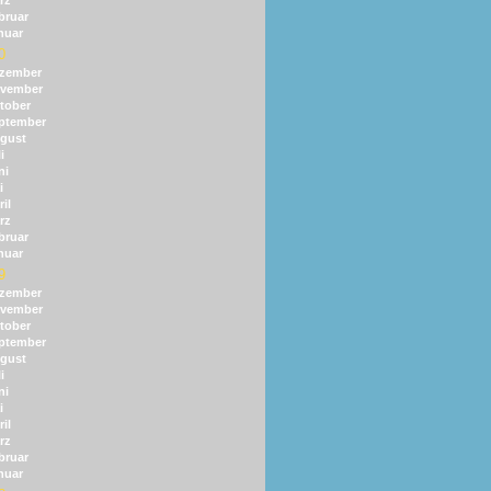
rz
bruar
nuar
0
zember
vember
tober
ptember
gust
i
ni
i
il
rz
bruar
nuar
9
zember
vember
tober
ptember
gust
i
ni
i
il
rz
bruar
nuar