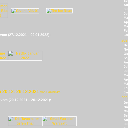
Se
Au
Jul
Ju
Ma
Apr
Mä
Fe
e vom (27.12.2021 – 02.01.2022):
Ja
202
De
No
Ok
Se
Au
Jul
Ju
Ma
Apr
Mä
Fe
 20.12.-26.12.2021
von Panikmike
Ja
202
e vom (20.12.2021 – 26.12.2021):
De
No
Ok
Se
Au
Jul