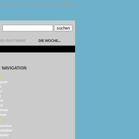
kt
|
Datenschutz
|
Impressum
|
Version 1.13.0.9
RD-/SOFTWARE
DIE WOCHE...
NAVIGATION
6
gust
i
ni
i
il
rz
bruar
nuar
5
zember
vember
tober