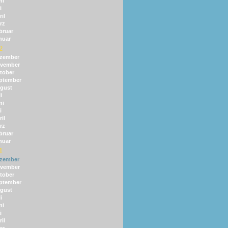
ni
i
il
rz
bruar
nuar
2
zember
vember
tober
ptember
gust
i
ni
i
il
rz
bruar
nuar
1
zember
vember
tober
ptember
gust
i
ni
i
il