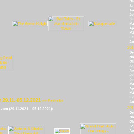
Ok
Se
Au
Jul
Ju
Ma
Apr
Mä
Fe
Ja
201
De
No
Ok
Se
Au
Jul
Ju
Ma
Apr
Mä
Fe
 29.11.-05.12.2021
von Panikmike
Ja
201
e vom (29.11.2021 – 05.12.2021):
De
No
Ok
Se
Au