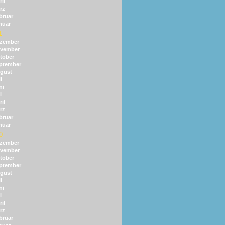
il
rz
bruar
nuar
1
zember
vember
tober
ptember
gust
i
ni
i
il
rz
bruar
nuar
0
zember
vember
tober
ptember
gust
i
ni
i
il
rz
bruar