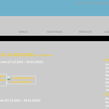
Unser Team
|
FAQ
|
Konta
SPIELE
SONSTIGES
PODCAST
HA
 27.12.-02.01.2022
von Panikmike
202
e vom (27.12.2021 – 02.01.2022):
Au
Jul
Ju
Ma
Apr
Mä
Fe
Ja
202
De
vom (27.12.2021 – 02.01.2022):
No
Ok