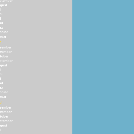
ptember
gust
i
ni
i
il
rz
bruar
nuar
4
zember
vember
tober
ptember
gust
i
ni
i
il
rz
bruar
nuar
3
zember
vember
tober
ptember
gust
i